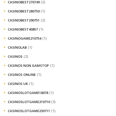
(2)
CASINOBEST270749
(1)
CASINOBEST280750
(2)
CASINOBEST290751
(1)
CASINOBEST40857
(1)
CASINOGAME210754
(1)
CASINOLAB
(2)
CASINOS
(1)
CASINOS NON GAMSTOP
(1)
CASINOS ONLINE
(1)
CASINOS UK
(1)
CASINOSLOTGAME18078
(3)
CASINOSLOTGAME210710
(1)
CASINOSLOTGAME230711