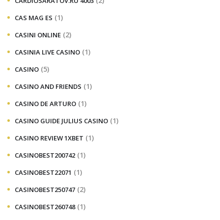
(2)
CARDIOSARATOV.RU 4003
(1)
CAS MAG ES
(2)
CASINI ONLINE
(1)
CASINIA LIVE CASINO
(5)
CASINO
(1)
CASINO AND FRIENDS
(1)
CASINO DE ARTURO
(1)
CASINO GUIDE JULIUS CASINO
(1)
CASINO REVIEW 1XBET
(1)
CASINOBEST200742
(1)
CASINOBEST22071
(2)
CASINOBEST250747
(1)
CASINOBEST260748