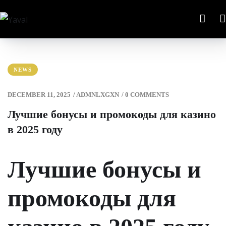
NEWS
DECEMBER 11, 2025
/
ADMNLXGXN
/
0 COMMENTS
Лучшие бонусы и промокоды для казино
в 2025 году
Лучшие бонусы и
промокоды для