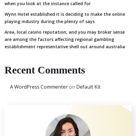
when you look at the instance called for
Wynn Hotel established it is deciding to make the online
playing industry during the plenty of says
Area, local casino reputation, and you may broker sense
are among the factors affecting regional gambling
establishment representative shell out around australia
Recent Comments
A WordPress Commenter
on
Default Kit