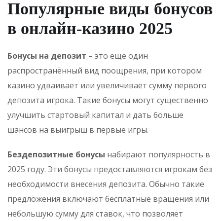
Популярные виды бонусов
в онлайн-казино 2025
Бонусы на депозит
– это ещё один
распространённый вид поощрения, при котором
казино удваивает или увеличивает сумму первого
депозита игрока. Такие бонусы могут существенно
улучшить стартовый капитал и дать больше
шансов на выигрыш в первые игры.
Бездепозитные бонусы
набирают популярность в
2025 году. Эти бонусы предоставляются игрокам без
необходимости внесения депозита. Обычно такие
предложения включают бесплатные вращения или
небольшую сумму для ставок, что позволяет