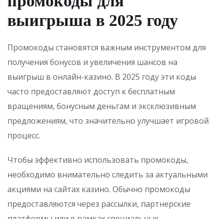
промокоды для
выигрыша в 2025 году
Промокоды становятся важным инструментом для
получения бонусов и увеличения шансов на
выигрыш в онлайн-казино. В 2025 году эти коды
часто предоставляют доступ к бесплатным
вращениям, бонусным деньгам и эксклюзивным
предложениям, что значительно улучшает игровой
процесс.
Чтобы эффективно использовать промокоды,
необходимо внимательно следить за актуальными
акциями на сайтах казино. Обычно промокоды
предоставляются через рассылки, партнерские
платформы или в рамках специальных