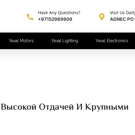
Have Any Questions?
Visit Us Dail
+97152989909
ADNEC PO 
Yaval Motors
Yaval Lighting
Yaval Electronics
 Высокой Отдачей И Крупными