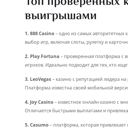
Топ проверенных 
выигрышами
1. 888 Casino
– одно из самых авторитетных к
выбор игр, включая слоты, рулетку и карто
2. Play Fortuna
– проверенная платформа с 
игроков. Идеально подходит для тех, кто ищ
3. LeoVegas
– казино с репутацией лидера н
Платформа известна своей мобильной версие
4. Joy Casino
– известное онлайн казино с мн
Отличается быстрыми выплатами и привлека
5. Casumo
– платформа, которая привлекает