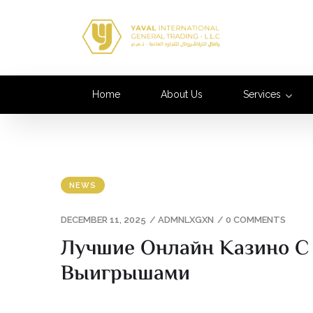
Home
About Us
Services
NEWS
DECEMBER 11, 2025
/
ADMNLXGXN
/
0 COMMENTS
Лучшие Онлайн Казино С
Выигрышами