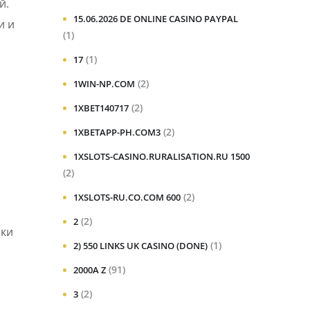
й.
15.06.2026 DE ONLINE CASINO PAYPAL
и и
(1)
(1)
17
(2)
1WIN-NP.COM
(2)
1XBET140717
(2)
1XBETAPP-PH.COM3
1XSLOTS-CASINO.RURALISATION.RU 1500
(2)
(2)
1XSLOTS-RU.CO.COM 600
(2)
2
оки
(1)
2) 550 LINKS UK CASINO (DONE)
(91)
2000A Z
(2)
3