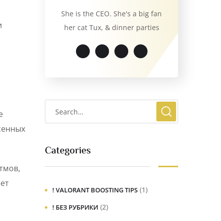
She is the CEO. She's a big fan
и
her cat Tux, & dinner parties
е
сенных
Categories
тмов,
еет
(1)
! VALORANT BOOSTING TIPS
(2)
! БЕЗ РУБРИКИ