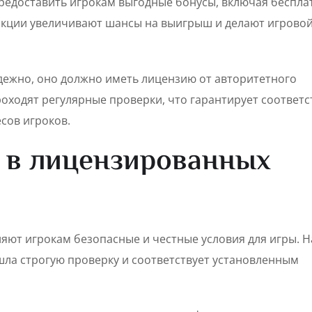
предоставить игрокам выгодные бонусы, включая беспл
 акции увеличивают шансы на выигрыш и делают игрово
адежно, оно должно иметь лицензию от авторитетного
ходят регулярные проверки, что гарантирует соответс
сов игроков.
 в лицензированных
яют игрокам безопасные и честные условия для игры. 
ла строгую проверку и соответствует установленным