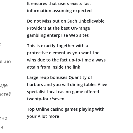
It ensures that users exists fast
information assuming expected
Do not Miss out on Such Unbelievable
Providers at the best On-range
gambling enterprise Web sites
е
This is exactly together with a
protective element as you want the
wins due to the fact up-to-time always
ильно
attain from inside the link
Large reup bonuses Quantity of
harbors and you will dining tables Alive
виде
specialist local casino game offered
остей
twenty-four/seven
Top Online casino games playing With
your A lot more
ино
ля