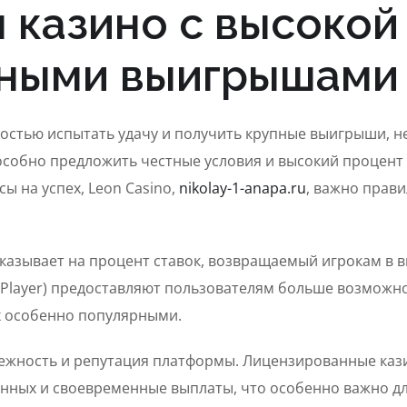
 казино с высокой
пными выигрышами
остью испытать удачу и получить крупные выигрыши, н
пособно предложить честные условия и высокий процент
ы на успех, Leon Casino,
nikolay-1-anapa.ru
, важно прав
указывает на процент ставок, возвращаемый игрокам в 
o Player) предоставляют пользователям больше возможн
их особенно популярными.
дежность и репутация платформы. Лицензированные каз
анных и своевременные выплаты, что особенно важно д