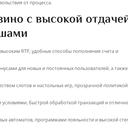
вольствия от процесса.
зино с высокой отдаче
ышами
с высоким RTP, удобные способы пополнения счета и
онусами для новых и постоянных пользователей, а также
еством слотов и настольных игр, прозрачной политикой
и условиями, быстрой обработкой транзакций и отличн
овых автоматов, программами лояльности и высокой ст