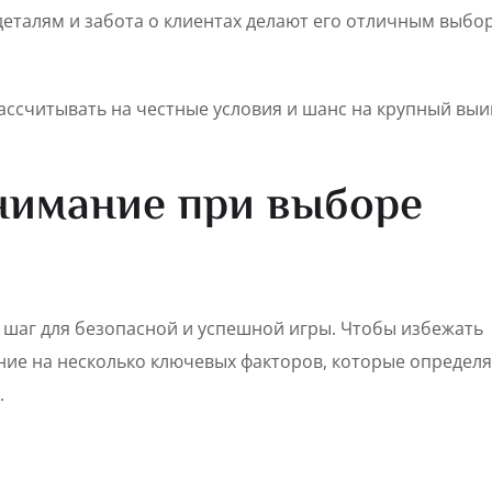
деталям и забота о клиентах делают его отличным выбо
рассчитывать на честные условия и шанс на крупный вы
внимание при выборе
шаг для безопасной и успешной игры. Чтобы избежать
ние на несколько ключевых факторов, которые определ
.