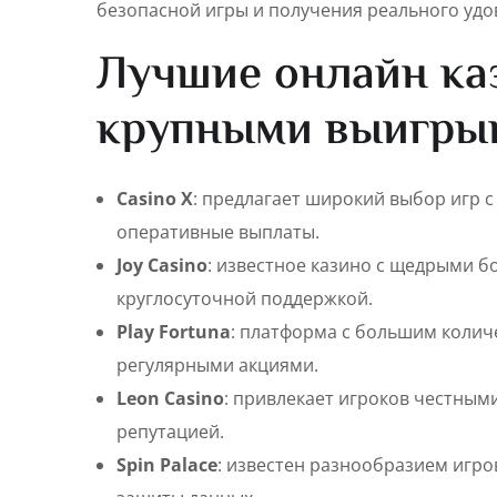
безопасной игры и получения реального удо
Лучшие онлайн ка
крупными выигр
Casino X
: предлагает широкий выбор игр 
оперативные выплаты.
Joy Casino
: известное казино с щедрыми б
круглосуточной поддержкой.
Play Fortuna
: платформа с большим колич
регулярными акциями.
Leon Casino
: привлекает игроков честным
репутацией.
Spin Palace
: известен разнообразием игр