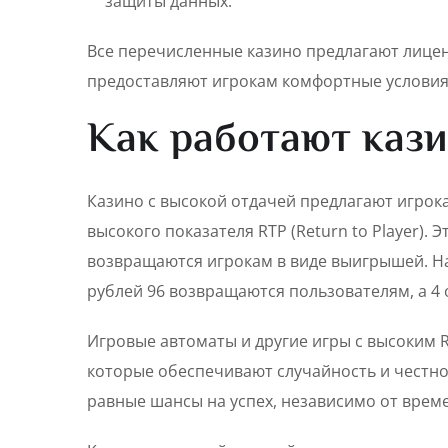
защиты данных.
Все перечисленные казино предлагают лице
предоставляют игрокам комфортные условия 
Как работают кази
Казино с высокой отдачей предлагают игрок
высокого показателя RTP (Return to Player). 
возвращаются игрокам в виде выигрышей. На
рублей 96 возвращаются пользователям, а 4 
Игровые автоматы и другие игры с высоким 
которые обеспечивают случайность и честнос
равные шансы на успех, независимо от време