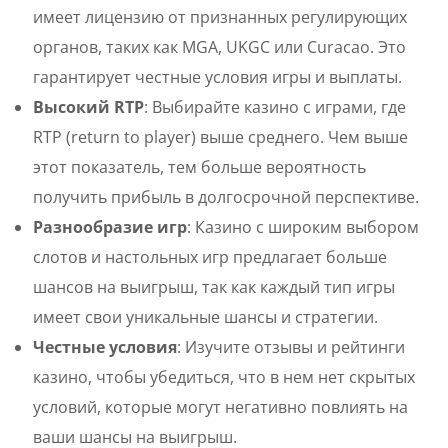
имеет лицензию от признанных регулирующих
органов, таких как MGA, UKGC или Curacao. Это
гарантирует честные условия игры и выплаты.
Высокий RTP
: Выбирайте казино с играми, где
RTP (return to player) выше среднего. Чем выше
этот показатель, тем больше вероятность
получить прибыль в долгосрочной перспективе.
Разнообразие игр
: Казино с широким выбором
слотов и настольных игр предлагает больше
шансов на выигрыш, так как каждый тип игры
имеет свои уникальные шансы и стратегии.
Честные условия
: Изучите отзывы и рейтинги
казино, чтобы убедиться, что в нем нет скрытых
условий, которые могут негативно повлиять на
ваши шансы на выигрыш.