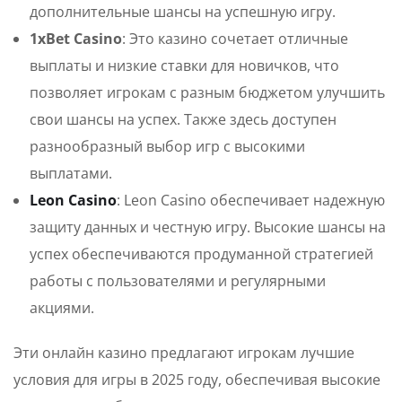
дополнительные шансы на успешную игру.
1xBet Casino
: Это казино сочетает отличные
выплаты и низкие ставки для новичков, что
позволяет игрокам с разным бюджетом улучшить
свои шансы на успех. Также здесь доступен
разнообразный выбор игр с высокими
выплатами.
Leon Casino
: Leon Casino обеспечивает надежную
защиту данных и честную игру. Высокие шансы на
успех обеспечиваются продуманной стратегией
работы с пользователями и регулярными
акциями.
Эти онлайн казино предлагают игрокам лучшие
условия для игры в 2025 году, обеспечивая высокие