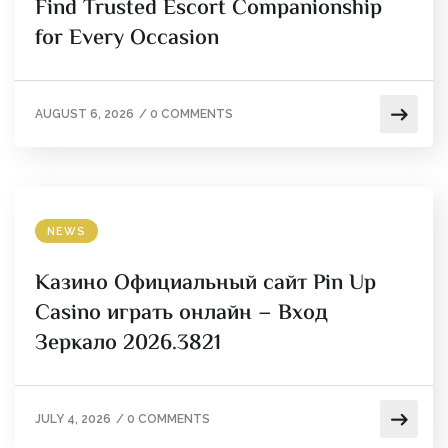
Find Trusted Escort Companionship
for Every Occasion
AUGUST 6, 2026
/
0 COMMENTS
NEWS
Казино Официальный сайт Pin Up
Casino играть онлайн – Вход
Зеркало 2026.3821
JULY 4, 2026
/
0 COMMENTS