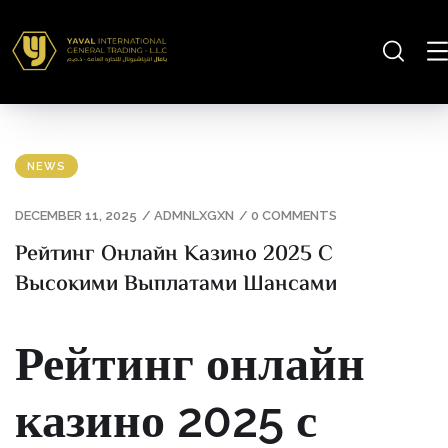
NEWS
DECEMBER 11, 2025
/
ADMNLXGXN
/
0 COMMENTS
Рейтинг Онлайн Казино 2025 С
Высокими Выплатами Шансами
Рейтинг онлайн
казино 2025 с