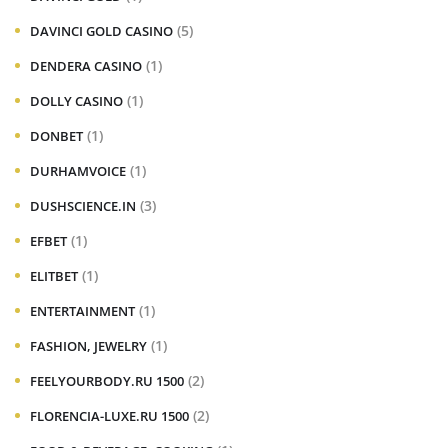
(5)
DAVINCI GOLD CASINO
(1)
DENDERA CASINO
(1)
DOLLY CASINO
(1)
DONBET
(1)
DURHAMVOICE
(3)
DUSHSCIENCE.IN
(1)
EFBET
(1)
ELITBET
(1)
ENTERTAINMENT
(1)
FASHION, JEWELRY
(2)
FEELYOURBODY.RU 1500
(2)
FLORENCIA-LUXE.RU 1500