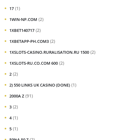
(1)
17
(2)
1WIN-NP.COM
(2)
1XBET140717
(2)
1XBETAPP-PH.COM3
(2)
1XSLOTS-CASINO.RURALISATION.RU 1500
(2)
1XSLOTS-RU.CO.COM 600
(2)
2
(1)
2) 550 LINKS UK CASINO (DONE)
(91)
2000A Z
(2)
3
(1)
4
(1)
5
(2)
50%A 50 Z