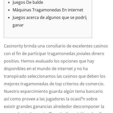
Juegos De balde
Máquinas Tragamonedas En internet
Juegos acerca de algunos que se podrí¡
ganar
Casinority brinda una consiliario de excelentes casinos
con el fin de participar tragamonedas joviales dinero
positivo. Hemos evaluado los opciones que hay
disponibles en el mundo de internet y no ha
transpirado seleccionamos las casinos que deben los
mejores tragamonedas de top criterios de comercio.
Nuestro esparcimiento guarda algún tema bancario
así­ como provee a las jugadores la ocasií³n sobre
existir grandes ganancias alrededor descomponer la