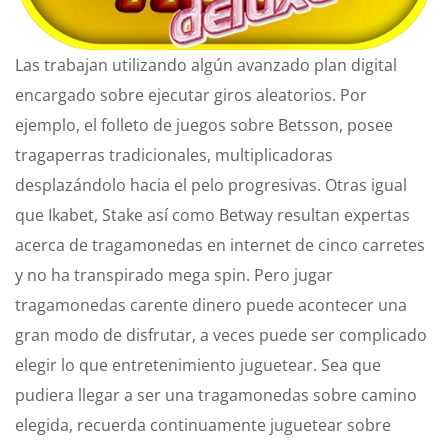
Las trabajan utilizando algún avanzado plan digital
encargado sobre ejecutar giros aleatorios. Por
ejemplo, el folleto de juegos sobre Betsson, posee
tragaperras tradicionales, multiplicadoras
desplazándolo hacia el pelo progresivas. Otras igual
que Ikabet, Stake así­ como Betway resultan expertas
acerca de tragamonedas en internet de cinco carretes
y no ha transpirado mega spin. Pero jugar
tragamonedas carente dinero puede acontecer una
gran modo de disfrutar, a veces puede ser complicado
elegir lo que entretenimiento juguetear. Sea que
pudiera llegar a ser una tragamonedas sobre camino
elegida, recuerda continuamente juguetear sobre