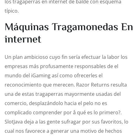
los tragaperras en internet de balde con esquema
típico.
Máquinas Tragamonedas En
internet
Un plan ambicioso cuyo fin serí­a efectuar la labor los
empresas más profusamente responsables de el
mundo del iGaming así­ como ofrecerles el
reconocimiento que merecen. Razor Returns resulta
una de estas tragaperras mayormente usadas del
comercio, desplazándolo hacia el pelo no es
complicado comprender por â qué es lo primero?.
SlotJava deja a las gente sufragar por sus favoritos, lo
cual nos favorece a generar una motivo de hechos