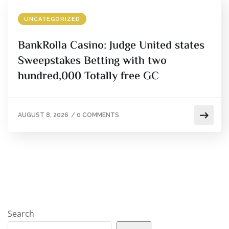
UNCATEGORIZED
BankRolla Casino: Judge United states
Sweepstakes Betting with two
hundred,000 Totally free GC
AUGUST 8, 2026
/
0 COMMENTS
Search