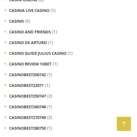
(1)
CASINIA LIVE CASINO
(5)
CASINO
(1)
CASINO AND FRIENDS
(1)
CASINO DE ARTURO
(1)
CASINO GUIDE JULIUS CASINO
(1)
CASINO REVIEW 1XBET
(1)
CASINOBEST200742
(1)
CASINOBEST22071
(2)
CASINOBEST250747
(1)
CASINOBEST260748
(2)
CASINOBEST270749
(1)
CASINOBEST280750