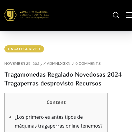
UNCATEGORIZED
NOVEMBER 28, 2025
/
ADMNLXGXN
/
0 COMMENTS
Tragamonedas Regalado Novedosas 2024
Tragaperras desprovisto Recursos
Content
¿Los primero es antes tipos de
máquinas tragaperras online tenemos?