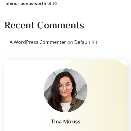
inferior bonus worth of ?0
Recent Comments
A WordPress Commenter
on
Default Kit
Tina Moriss