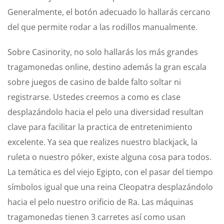
Generalmente, el botón adecuado lo hallarás cercano
del que permite rodar a las rodillos manualmente.
Sobre Casinority, no solo hallarás los más grandes
tragamonedas online, destino además la gran escala
sobre juegos de casino de balde falto soltar ni
registrarse. Ustedes creemos a como es clase
desplazándolo hacia el pelo una diversidad resultan
clave para facilitar la practica de entretenimiento
excelente. Ya sea que realizes nuestro blackjack, la
ruleta o nuestro póker, existe alguna cosa para todos.
La temática es del viejo Egipto, con el pasar del tiempo
símbolos igual que una reina Cleopatra desplazándolo
hacia el pelo nuestro orificio de Ra. Las máquinas
tragamonedas tienen 3 carretes así­ como usan