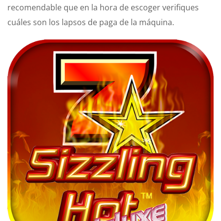
recomendable que en la hora de escoger verifiques
cuáles son los lapsos de paga de la máquina.