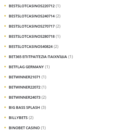
(1)
BESTSLOTCASINOS220712
(2)
BESTSLOTCASINOS240714
(2)
BESTSLOTCASINOS270717
(1)
BESTSLOTCASINOS280718
(2)
BESTSLOTCASINOS40824
(1)
BET365 ΕΠΙΤΡΑΠΈΖΙΑ ΠΑΙΧΝΊΔΙΑ
(1)
BETFLAG GERMANY
(1)
BETWINNER21071
(1)
BETWINNER22072
(2)
BETWINNER24073
(3)
BIG BASS SPLASH
(2)
BILLYBETS
(1)
BINOBET CASINO