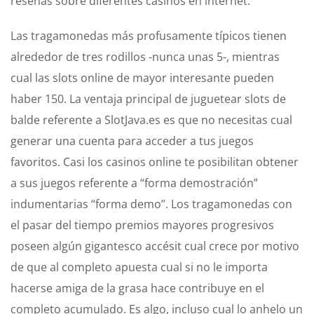
reseñas sobre diferentes casinos en internet.
Las tragamonedas más profusamente tí­picos tienen
alrededor de tres rodillos -nunca unas 5-, mientras
cual las slots online de mayor interesante pueden
haber 150. La ventaja principal de juguetear slots de
balde referente a SlotJava.es es que no necesitas cual
generar una cuenta para acceder a tus juegos
favoritos. Casi los casinos online te posibilitan obtener
a sus juegos referente a “forma demostración”
indumentarias “forma demo”. Los tragamonedas con
el pasar del tiempo premios mayores progresivos
poseen algún gigantesco accésit cual crece por motivo
de que al completo apuesta cual si no le importa
hacerse amiga de la grasa hace contribuye en el
completo acumulado. Es algo, incluso cual lo anhelo un