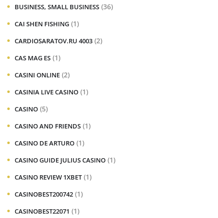
(36)
BUSINESS, SMALL BUSINESS
(1)
CAI SHEN FISHING
(2)
CARDIOSARATOV.RU 4003
(1)
CAS MAG ES
(2)
CASINI ONLINE
(1)
CASINIA LIVE CASINO
(5)
CASINO
(1)
CASINO AND FRIENDS
(1)
CASINO DE ARTURO
(1)
CASINO GUIDE JULIUS CASINO
(1)
CASINO REVIEW 1XBET
(1)
CASINOBEST200742
(1)
CASINOBEST22071