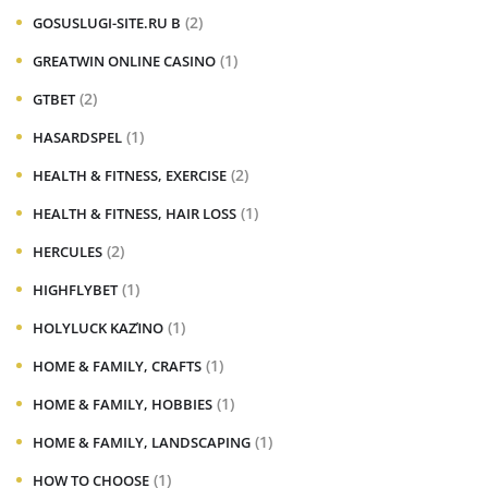
(2)
GOSUSLUGI-SITE.RU B
(1)
GREATWIN ONLINE CASINO
(2)
GTBET
(1)
HASARDSPEL
(2)
HEALTH & FITNESS, EXERCISE
(1)
HEALTH & FITNESS, HAIR LOSS
(2)
HERCULES
(1)
HIGHFLYBET
(1)
HOLYLUCK ΚΑΖΊΝΟ
(1)
HOME & FAMILY, CRAFTS
(1)
HOME & FAMILY, HOBBIES
(1)
HOME & FAMILY, LANDSCAPING
(1)
HOW TO CHOOSE