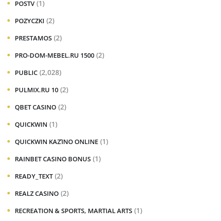
(1)
POSTV
(2)
POZYCZKI
(2)
PRESTAMOS
(2)
PRO-DOM-MEBEL.RU 1500
(2,028)
PUBLIC
(2)
PULMIX.RU 10
(2)
QBET CASINO
(1)
QUICKWIN
(1)
QUICKWIN ΚΑΖΊΝΟ ONLINE
(1)
RAINBET CASINO BONUS
(2)
READY_TEXT
(2)
REALZ CASINO
(1)
RECREATION & SPORTS, MARTIAL ARTS