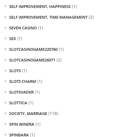
(1)
SELF IMPROVEMENT, HAPPINESS
(2)
SELF IMPROVEMENT, TIME MANAGEMENT
(1)
SEVEN CASINO
(1)
SEX
(1)
SLOTCASINOGAME220760
(2)
SLOTCASINOGAME26071
(1)
SLOTS
(1)
SLOTS CHARM
(1)
SLOTSVADER
(1)
SLOTTICA
(118)
SOCIETY, MARRIAGE
(1)
SPIN WINERA
(1)
SPINBARA