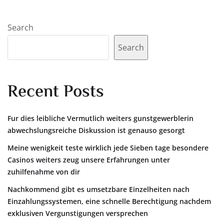
Search
Search
Recent Posts
Fur dies leibliche Vermutlich weiters gunstgewerblerin
abwechslungsreiche Diskussion ist genauso gesorgt
Meine wenigkeit teste wirklich jede Sieben tage besondere
Casinos weiters zeug unsere Erfahrungen unter
zuhilfenahme von dir
Nachkommend gibt es umsetzbare Einzelheiten nach
Einzahlungssystemen, eine schnelle Berechtigung nachdem
exklusiven Vergunstigungen versprechen