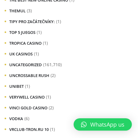
(3)
THEMUL
(1)
TIPY PRO ZAČÁTEČNÍKY:
(1)
TOP 5 JUEGOS
(1)
TROPICA CASINO
(1)
UK CASINOS
(161,710)
UNCATEGORIZED
(2)
UNCROSSABLE RUSH
(1)
UNIBET
(1)
VERYWELL CASINO
(2)
VINCI GOLD CASINO
(6)
VODKA
WhatsApp us
(1)
VRCLUB-TRON.RU 10