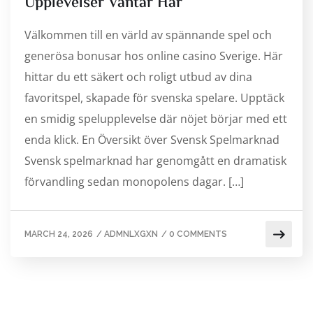
Upplevelser Väntar Här
Välkommen till en värld av spännande spel och
generösa bonusar hos online casino Sverige. Här
hittar du ett säkert och roligt utbud av dina
favoritspel, skapade för svenska spelare. Upptäck
en smidig spelupplevelse där nöjet börjar med ett
enda klick. En Översikt över Svensk Spelmarknad
Svensk spelmarknad har genomgått en dramatisk
förvandling sedan monopolens dagar. […]
MARCH 24, 2026
/
ADMNLXGXN
/
0 COMMENTS