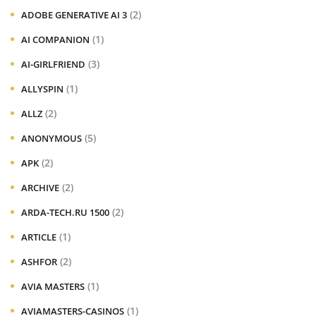
(2)
ADOBE GENERATIVE AI 3
(1)
AI COMPANION
(3)
AI-GIRLFRIEND
(1)
ALLYSPIN
(2)
ALLZ
(5)
ANONYMOUS
(2)
APK
(2)
ARCHIVE
(2)
ARDA-TECH.RU 1500
(1)
ARTICLE
(2)
ASHFOR
(1)
AVIA MASTERS
(1)
AVIAMASTERS-CASINOS