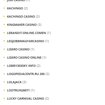
(2)
KACHINGO
(2)
KACHINGO CASINO
(3)
KINGMAKER CASINO
(1)
LEBANDIT-ONLINE.COMEN
(1)
LEGJOBBMAGYARCASINO
(1)
LIZARO CASINO
(1)
LIZARO CASINO ONLINE
(2)
LOBBY303SKY.INFO
(2)
LOGOPEDIACENTR.RU 200
(3)
LOLAJACK
(1)
LOOTRUN26071
(2)
LUCKY CARNIVAL CASINO