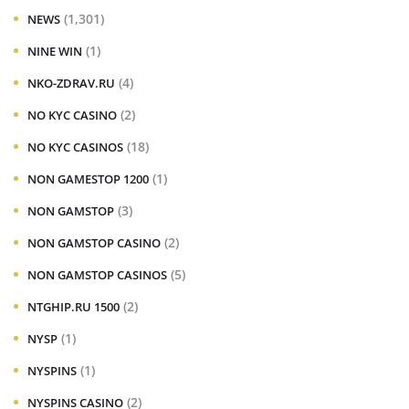
(1,301)
NEWS
(1)
NINE WIN
(4)
NKO-ZDRAV.RU
(2)
NO KYC CASINO
(18)
NO KYC CASINOS
(1)
NON GAMESTOP 1200
(3)
NON GAMSTOP
(2)
NON GAMSTOP CASINO
(5)
NON GAMSTOP CASINOS
(2)
NTGHIP.RU 1500
(1)
NYSP
(1)
NYSPINS
(2)
NYSPINS CASINO