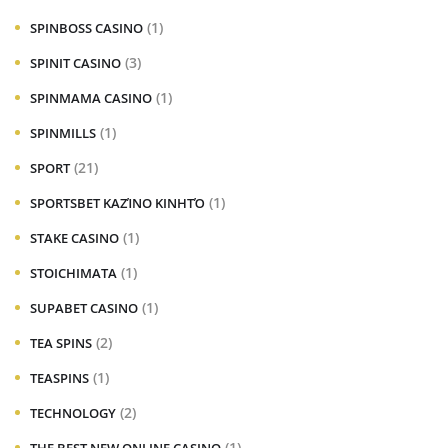
(1)
SPINBOSS CASINO
(3)
SPINIT CASINO
(1)
SPINMAMA CASINO
(1)
SPINMILLS
(21)
SPORT
(1)
SPORTSBET ΚΑΖΊΝΟ ΚΙΝΗΤΌ
(1)
STAKE CASINO
(1)
STOICHIMATA
(1)
SUPABET CASINO
(2)
TEA SPINS
(1)
TEASPINS
(2)
TECHNOLOGY
(1)
THE BEST NEW ONLINE CASINO