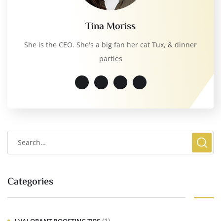
Tina Moriss
She is the CEO. She's a big fan her cat Tux, & dinner
parties
Categories
(1)
! VALORANT BOOSTING TIPS