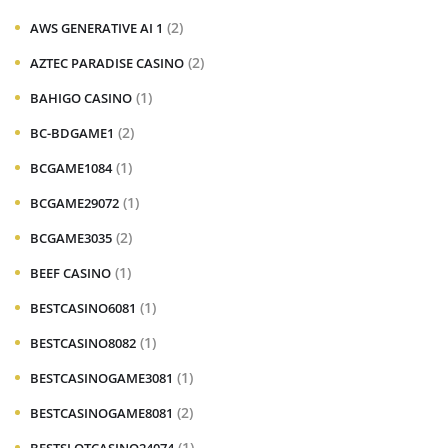
(2)
AWS GENERATIVE AI 1
(2)
AZTEC PARADISE CASINO
(1)
BAHIGO CASINO
(2)
BC-BDGAME1
(1)
BCGAME1084
(1)
BCGAME29072
(2)
BCGAME3035
(1)
BEEF CASINO
(1)
BESTCASINO6081
(1)
BESTCASINO8082
(1)
BESTCASINOGAME3081
(2)
BESTCASINOGAME8081
(1)
BESTSLOTCASINO24074