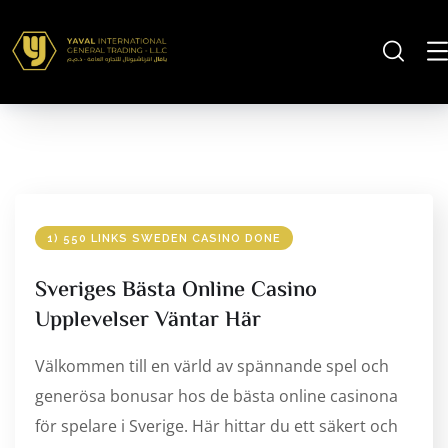
1) 550 LINKS SWEDEN CASINO DONE
Sveriges Bästa Online Casino
Upplevelser Väntar Här
Välkommen till en värld av spännande spel och
generösa bonusar hos de bästa online casinona
för spelare i Sverige. Här hittar du ett säkert och