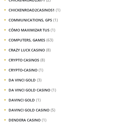
(1)
CHICKENROAD2CASINOS1
(1)
COMMUNICATIONS, GPS
(1)
CÓMO MAXIMIZAR TUS
(63)
COMPUTERS, GAMES
(8)
CRAZY LUCK CASINO
(8)
CRYPTO CASINOS
(1)
CRYPTO-CASINO
(3)
DA VINCI GOLD
(1)
DA VINCI GOLD CASINO
(1)
DAVINCI GOLD
(5)
DAVINCI GOLD CASINO
(1)
DENDERA CASINO