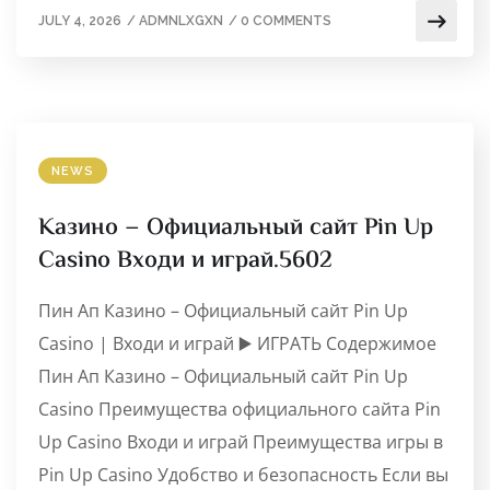
JULY 4, 2026
/
ADMNLXGXN
/
0 COMMENTS
NEWS
Казино – Официальный сайт Pin Up
Casino Входи и играй.5602
Пин Ап Казино – Официальный сайт Pin Up
Casino | Входи и играй ▶️ ИГРАТЬ Содержимое
Пин Ап Казино – Официальный сайт Pin Up
Casino Преимущества официального сайта Pin
Up Casino Входи и играй Преимущества игры в
Pin Up Casino Удобство и безопасность Если вы