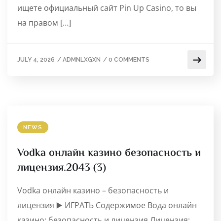
ищете официальный сайт Pin Up Casino, то вы
на правом […]
JULY 4, 2026
/
ADMNLXGXN
/
0 COMMENTS
NEWS
Vodka онлайн казино безопасность и
лицензия.2043 (3)
Vodka онлайн казино – безопасность и
лицензия ▶️ ИГРАТЬ Содержимое Вода онлайн
казино: безопасность и лицензия Лицензия: