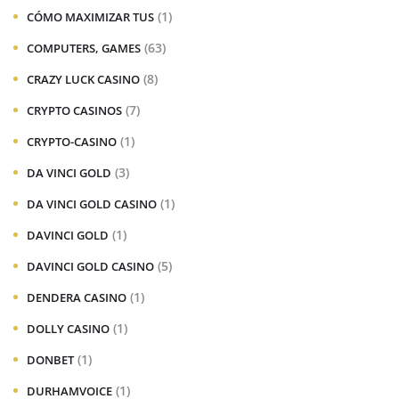
(1)
CÓMO MAXIMIZAR TUS
(63)
COMPUTERS, GAMES
(8)
CRAZY LUCK CASINO
(7)
CRYPTO CASINOS
(1)
CRYPTO-CASINO
(3)
DA VINCI GOLD
(1)
DA VINCI GOLD CASINO
(1)
DAVINCI GOLD
(5)
DAVINCI GOLD CASINO
(1)
DENDERA CASINO
(1)
DOLLY CASINO
(1)
DONBET
(1)
DURHAMVOICE