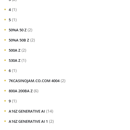
(1)
4
(1)
5
(2)
50%A 50 Z
(2)
50%A 50B Z
(2)
500A Z
(1)
530A Z
(1)
6
(2)
7KCASINOJAM.CO.COM 4004
(6)
800A 200BA Z
(1)
9
(14)
A16Z GENERATIVE AI
(2)
A16Z GENERATIVE AI 1