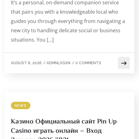
It’s a personal, on-demand companion service
that pairs you with a knowledgeable local who
guides you through everything from navigating a
new city to handling delicate social or business
situations. You […]
AUGUST 6, 2026
/
ADMNLXGXN
/
0 COMMENTS
NEWS
Казино Официальный сайт Pin Up
Casino играть онлайн – Вход