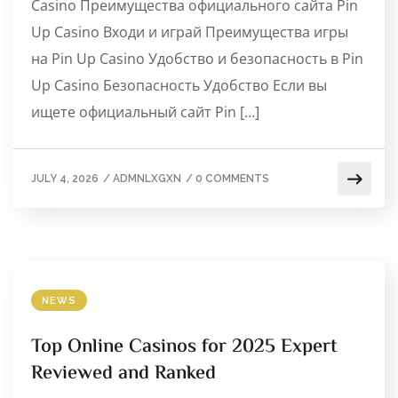
Casino Преимущества официального сайта Pin
Up Casino Входи и играй Преимущества игры
на Pin Up Casino Удобство и безопасность в Pin
Up Casino Безопасность Удобство Если вы
ищете официальный сайт Pin […]
JULY 4, 2026
/
ADMNLXGXN
/
0 COMMENTS
NEWS
Top Online Casinos for 2025 Expert
Reviewed and Ranked