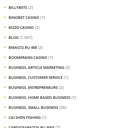
(2)
BILLYBETS
(1)
BINOBET CASINO
(2)
BIZZO CASINO
(1,047)
BLOG
(2)
BMAG72.RU 408
(1)
BOOMERANG CASINO
(2)
BUSINESS, ARTICLE MARKETING
(1)
BUSINESS, CUSTOMER SERVICE
(2)
BUSINESS, ENTREPRENEURS
(1)
BUSINESS, HOME BASED BUSINESS
(36)
BUSINESS, SMALL BUSINESS
(1)
CAI SHEN FISHING
(2)
CARDIOSARATOV.RU 4003