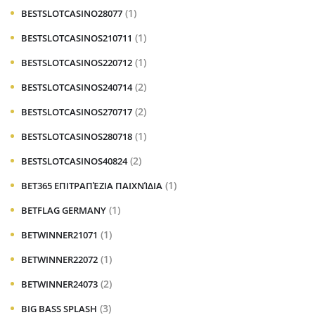
(1)
BESTSLOTCASINO28077
(1)
BESTSLOTCASINOS210711
(1)
BESTSLOTCASINOS220712
(2)
BESTSLOTCASINOS240714
(2)
BESTSLOTCASINOS270717
(1)
BESTSLOTCASINOS280718
(2)
BESTSLOTCASINOS40824
(1)
BET365 ΕΠΙΤΡΑΠΈΖΙΑ ΠΑΙΧΝΊΔΙΑ
(1)
BETFLAG GERMANY
(1)
BETWINNER21071
(1)
BETWINNER22072
(2)
BETWINNER24073
(3)
BIG BASS SPLASH