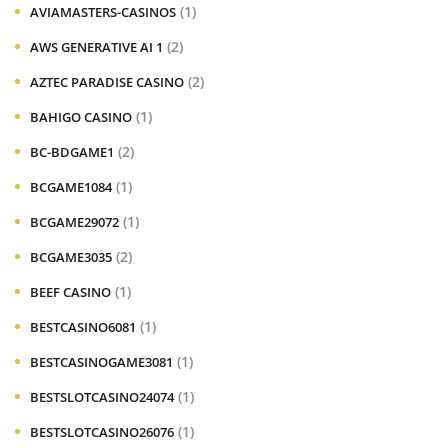
(1)
AVIAMASTERS-CASINOS
(2)
AWS GENERATIVE AI 1
(2)
AZTEC PARADISE CASINO
(1)
BAHIGO CASINO
(2)
BC-BDGAME1
(1)
BCGAME1084
(1)
BCGAME29072
(2)
BCGAME3035
(1)
BEEF CASINO
(1)
BESTCASINO6081
(1)
BESTCASINOGAME3081
(1)
BESTSLOTCASINO24074
(1)
BESTSLOTCASINO26076