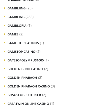
(23)
GAMBLIING
(285)
GAMBLING
(1)
GAMBLORIA
(2)
GAMES
(1)
GAMESTOP CASINOS
(2)
GAMSTOP CASINO
(1)
GATESOFOLYMPUS1000
(2)
GOLDEN GENIE CASINO
(2)
GOLDEN PHARAOH
(3)
GOLDEN PHARAOH CASINO
(2)
GOSUSLUGI-SITE.RU B
(1)
GREATWIN ONLINE CASINO