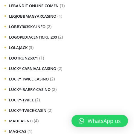
(1)
LEBANDIT-ONLINE.COMEN
(1)
LEGJOBBMAGYARCASINO
(2)
LOBBY303SKY.INFO
(2)
LOGOPEDIACENTR.RU 200
(3)
LOLAJACK
(1)
LOOTRUN26071
(2)
LUCKY CARNIVAL CASINO
(2)
LUCKY TWICE CASINO
(2)
LUCKY-BARRY-CASINO
(2)
LUCKY-TWICE
(2)
LUCKY-TWICE-CASIN
WhatsApp us
(4)
MADCASINO
(1)
MAG-CAS