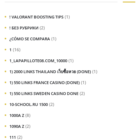
(1)
! VALORANT BOOSTING TIPS
(2)
! БЕЗ РУБРИКИ
(1)
¿CÓMO SE COMPARA
(16)
1
(1)
1_LAPAPILLOTE08.COM_10000
(1)
1) 2000 LINKS THAILAND เว็บซื้อหวย (DONE)
(1)
1) 550 LINKS FRANCE CASINO (DONE)
(2)
1) 550 LINKS SWEDEN CASINO DONE
(2)
10-SCHOOL.RU 1500
(8)
1000A Z
(2)
1090A Z
(2)
111