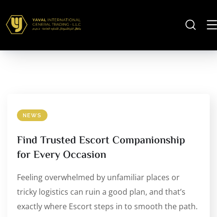
NEWS
Find Trusted Escort Companionship
for Every Occasion
Feeling overwhelmed by unfamiliar places or
tricky logistics can ruin a good plan, and that’s
exactly where Escort steps in to smooth the path.