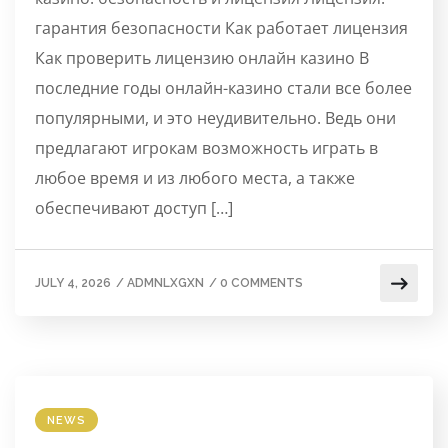
гарантия безопасности Как работает лицензия
Как проверить лицензию онлайн казино В
последние годы онлайн-казино стали все более
популярными, и это неудивительно. Ведь они
предлагают игрокам возможность играть в
любое время и из любого места, а также
обеспечивают доступ […]
JULY 4, 2026
/
ADMNLXGXN
/
0 COMMENTS
NEWS