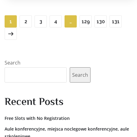
1
2
3
4
…
129
130
131
Search
Search
Recent Posts
Free Slots with No Registration
Aule konferencyjne, miejsca noclegowe konferencyjne, aule
szkoleniowe