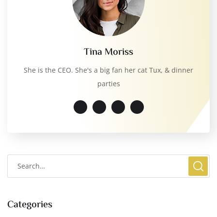
Tina Moriss
She is the CEO. She's a big fan her cat Tux, & dinner
parties
Categories