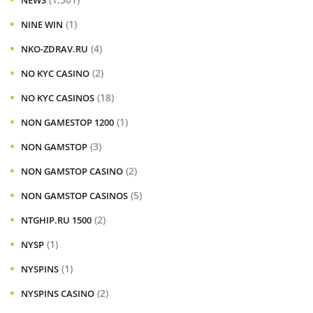
(1)
NINE WIN
(4)
NKO-ZDRAV.RU
(2)
NO KYC CASINO
(18)
NO KYC CASINOS
(1)
NON GAMESTOP 1200
(3)
NON GAMSTOP
(2)
NON GAMSTOP CASINO
(5)
NON GAMSTOP CASINOS
(2)
NTGHIP.RU 1500
(1)
NYSP
(1)
NYSPINS
(2)
NYSPINS CASINO