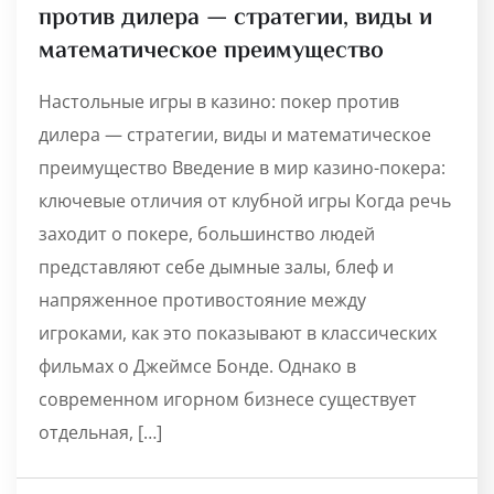
против дилера — стратегии, виды и
математическое преимущество
Настольные игры в казино: покер против
дилера — стратегии, виды и математическое
преимущество Введение в мир казино-покера:
ключевые отличия от клубной игры Когда речь
заходит о покере, большинство людей
представляют себе дымные залы, блеф и
напряженное противостояние между
игроками, как это показывают в классических
фильмах о Джеймсе Бонде. Однако в
современном игорном бизнесе существует
отдельная, […]