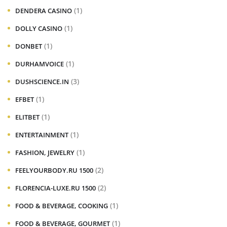
(1)
DENDERA CASINO
(1)
DOLLY CASINO
(1)
DONBET
(1)
DURHAMVOICE
(3)
DUSHSCIENCE.IN
(1)
EFBET
(1)
ELITBET
(1)
ENTERTAINMENT
(1)
FASHION, JEWELRY
(2)
FEELYOURBODY.RU 1500
(2)
FLORENCIA-LUXE.RU 1500
(1)
FOOD & BEVERAGE, COOKING
(1)
FOOD & BEVERAGE, GOURMET