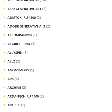
(2)
A16Z GENERATIVE AI 1
(2)
ADMTOKI.RU 1500
(2)
ADOBE GENERATIVE AI 3
(1)
AI COMPANION
(3)
AI-GIRLFRIEND
(1)
ALLYSPIN
(2)
ALLZ
(5)
ANONYMOUS
(2)
APK
(2)
ARCHIVE
(2)
ARDA-TECH.RU 1500
(1)
ARTICLE