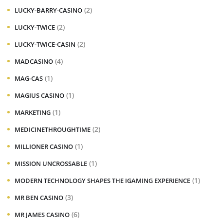
(2)
LUCKY-BARRY-CASINO
(2)
LUCKY-TWICE
(2)
LUCKY-TWICE-CASIN
(4)
MADCASINO
(1)
MAG-CAS
(1)
MAGIUS CASINO
(1)
MARKETING
(2)
MEDICINETHROUGHTIME
(1)
MILLIONER CASINO
(1)
MISSION UNCROSSABLE
(1)
MODERN TECHNOLOGY SHAPES THE IGAMING EXPERIENCE
(3)
MR BEN CASINO
(6)
MR JAMES CASINO