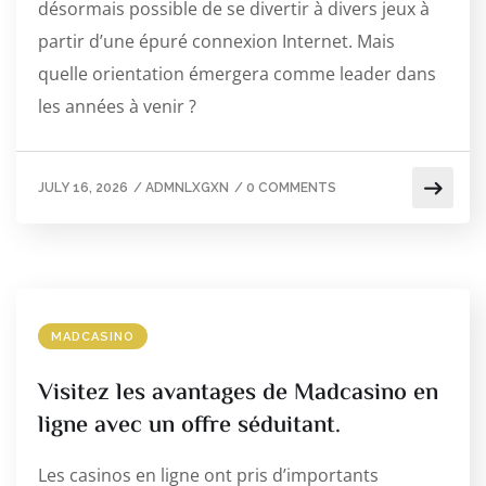
désormais possible de se divertir à divers jeux à
partir d’une épuré connexion Internet. Mais
quelle orientation émergera comme leader dans
les années à venir ?
JULY 16, 2026
/
ADMNLXGXN
/
0 COMMENTS
MADCASINO
Visitez les avantages de Madcasino en
ligne avec un offre séduitant.
Les casinos en ligne ont pris d’importants