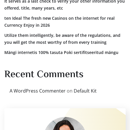
It serves as a last check to verify your other information you
offered, title, many years, etc
ten Ideal The fresh new Casinos on the internet for real
Currency Enjoy in 2026
Utilize them intelligently, be aware of the regulations, and
you will get the most worthy of from every training
Mängi internetis 100% tasuta Poki sertifitseeritud mängu
Recent Comments
A WordPress Commenter
on
Default Kit