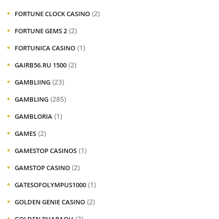
(2)
FORTUNE CLOCK CASINO
(2)
FORTUNE GEMS 2
(1)
FORTUNICA CASINO
(2)
GAIRB56.RU 1500
(23)
GAMBLIING
(285)
GAMBLING
(1)
GAMBLORIA
(2)
GAMES
(1)
GAMESTOP CASINOS
(2)
GAMSTOP CASINO
(1)
GATESOFOLYMPUS1000
(2)
GOLDEN GENIE CASINO
(2)
GOLDEN PHARAOH