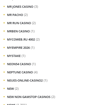
(3)
MR JONES CASINO
(2)
MR PACHO
(2)
MR RUN CASINO
(1)
MRBEN CASINO
(2)
MYCOWEB.RU 4002
(1)
MYEMPIRE 2026
(1)
MYSTAKE
(1)
NEON54 CASINO
(4)
NEPTUNE CASINO
(1)
NEUES-ONLINE-CASINO2
(2)
NEW
(2)
NEW NON GAMSTOP CASINOS
(1,301)
NEWS