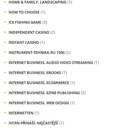
(1)
HOME & FAMILY, LANDSCAPING
(1)
HOW TO CHOOSE
(3)
ICE FISHING GAME
(2)
INDEPENDENT CASINO
(1)
INSTANT CASINO
(2)
INSTRUMENT-TEHNIKA.RU 1500
(1)
INTERNET BUSINESS, AUDIO-VIDEO STREAMING
(1)
INTERNET BUSINESS, EBOOKS
(1)
INTERNET BUSINESS, ECOMMERCE
(2)
INTERNET BUSINESS, EZINE PUBLISHING
(1)
INTERNET BUSINESS, WEB DESIGN
(1)
INTERWETTEN
(1)
IVCRN PŘINÁŠÍ: NEJČASTĚJŠÍ