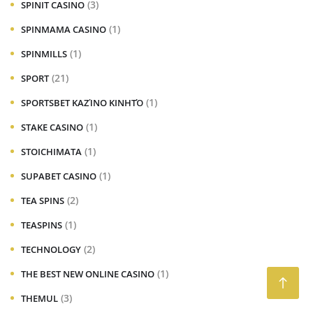
(3)
SPINIT CASINO
(1)
SPINMAMA CASINO
(1)
SPINMILLS
(21)
SPORT
(1)
SPORTSBET ΚΑΖΊΝΟ ΚΙΝΗΤΌ
(1)
STAKE CASINO
(1)
STOICHIMATA
(1)
SUPABET CASINO
(2)
TEA SPINS
(1)
TEASPINS
(2)
TECHNOLOGY
(1)
THE BEST NEW ONLINE CASINO
(3)
THEMUL