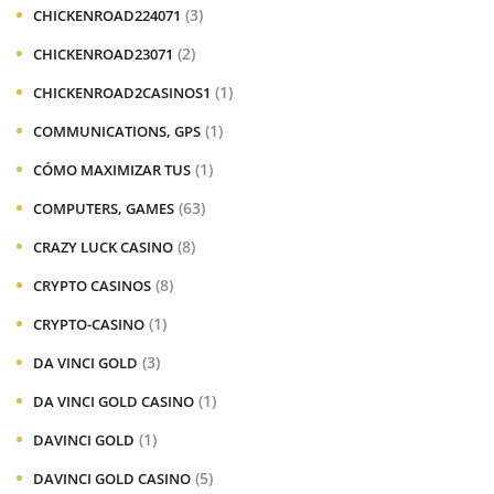
(3)
CHICKENROAD224071
(2)
CHICKENROAD23071
(1)
CHICKENROAD2CASINOS1
(1)
COMMUNICATIONS, GPS
(1)
CÓMO MAXIMIZAR TUS
(63)
COMPUTERS, GAMES
(8)
CRAZY LUCK CASINO
(8)
CRYPTO CASINOS
(1)
CRYPTO-CASINO
(3)
DA VINCI GOLD
(1)
DA VINCI GOLD CASINO
(1)
DAVINCI GOLD
(5)
DAVINCI GOLD CASINO