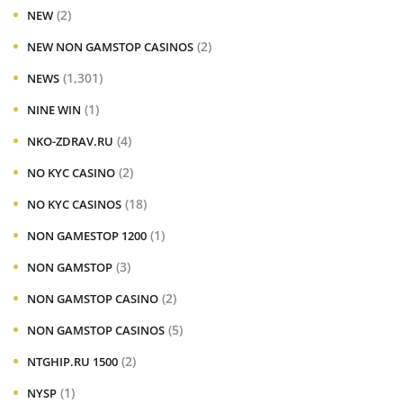
(2)
NEW
(2)
NEW NON GAMSTOP CASINOS
(1,301)
NEWS
(1)
NINE WIN
(4)
NKO-ZDRAV.RU
(2)
NO KYC CASINO
(18)
NO KYC CASINOS
(1)
NON GAMESTOP 1200
(3)
NON GAMSTOP
(2)
NON GAMSTOP CASINO
(5)
NON GAMSTOP CASINOS
(2)
NTGHIP.RU 1500
(1)
NYSP