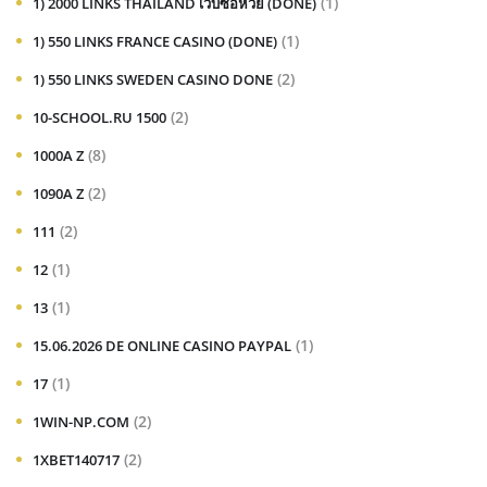
(1)
1) 2000 LINKS THAILAND เว็บซื้อหวย (DONE)
(1)
1) 550 LINKS FRANCE CASINO (DONE)
(2)
1) 550 LINKS SWEDEN CASINO DONE
(2)
10-SCHOOL.RU 1500
(8)
1000A Z
(2)
1090A Z
(2)
111
(1)
12
(1)
13
(1)
15.06.2026 DE ONLINE CASINO PAYPAL
(1)
17
(2)
1WIN-NP.COM
(2)
1XBET140717