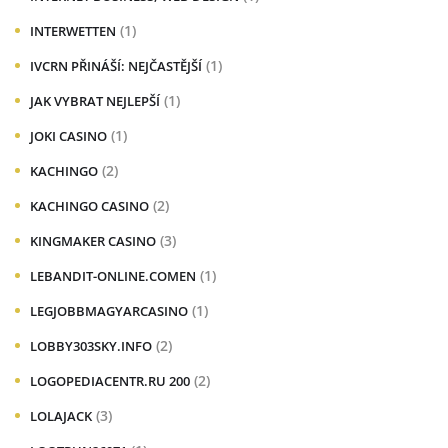
(1)
INTERWETTEN
(1)
IVCRN PŘINÁŠÍ: NEJČASTĚJŠÍ
(1)
JAK VYBRAT NEJLEPŠÍ
(1)
JOKI CASINO
(2)
KACHINGO
(2)
KACHINGO CASINO
(3)
KINGMAKER CASINO
(1)
LEBANDIT-ONLINE.COMEN
(1)
LEGJOBBMAGYARCASINO
(2)
LOBBY303SKY.INFO
(2)
LOGOPEDIACENTR.RU 200
(3)
LOLAJACK