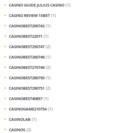
(1)
CASINO GUIDE JULIUS CASINO
(1)
CASINO REVIEW 1XBET
(1)
CASINOBEST200742
(1)
CASINOBEST22071
(2)
CASINOBEST250747
(1)
CASINOBEST260748
(2)
CASINOBEST270749
(1)
CASINOBEST280750
(2)
CASINOBEST290751
(1)
CASINOBEST40857
(1)
CASINOGAME210754
(1)
CASINOLAB
(2)
CASINOS