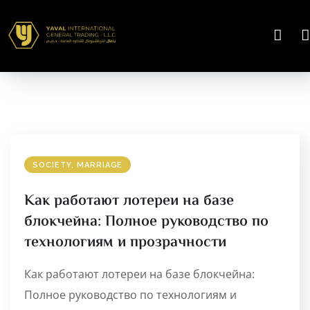
SOCIETY, MARRIAGE
Как работают лотереи на базе
блокчейна: Полное руководство по
технологиям и прозрачности
Как работают лотереи на базе блокчейна:
Полное руководство по технологиям и