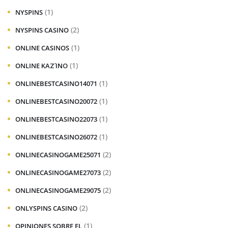
(1)
NYSPINS
(2)
NYSPINS CASINO
(1)
ONLINE CASINOS
(1)
ONLINE ΚΑΖΊΝΟ
(1)
ONLINEBESTCASINO14071
(1)
ONLINEBESTCASINO20072
(1)
ONLINEBESTCASINO22073
(1)
ONLINEBESTCASINO26072
(2)
ONLINECASINOGAME25071
(2)
ONLINECASINOGAME27073
(2)
ONLINECASINOGAME29075
(2)
ONLYSPINS CASINO
(1)
OPINIONES SOBRE EL