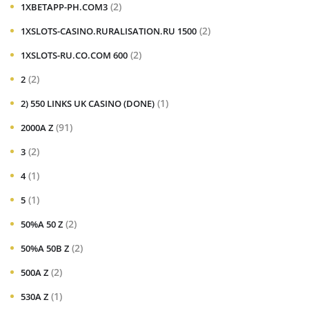
(2)
1XBETAPP-PH.COM3
(2)
1XSLOTS-CASINO.RURALISATION.RU 1500
(2)
1XSLOTS-RU.CO.COM 600
(2)
2
(1)
2) 550 LINKS UK CASINO (DONE)
(91)
2000A Z
(2)
3
(1)
4
(1)
5
(2)
50%A 50 Z
(2)
50%A 50B Z
(2)
500A Z
(1)
530A Z