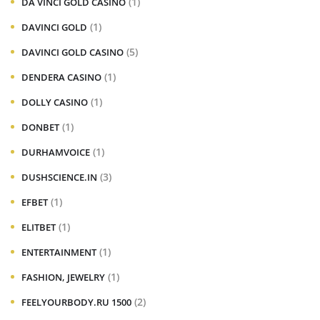
(1)
DA VINCI GOLD CASINO
(1)
DAVINCI GOLD
(5)
DAVINCI GOLD CASINO
(1)
DENDERA CASINO
(1)
DOLLY CASINO
(1)
DONBET
(1)
DURHAMVOICE
(3)
DUSHSCIENCE.IN
(1)
EFBET
(1)
ELITBET
(1)
ENTERTAINMENT
(1)
FASHION, JEWELRY
(2)
FEELYOURBODY.RU 1500