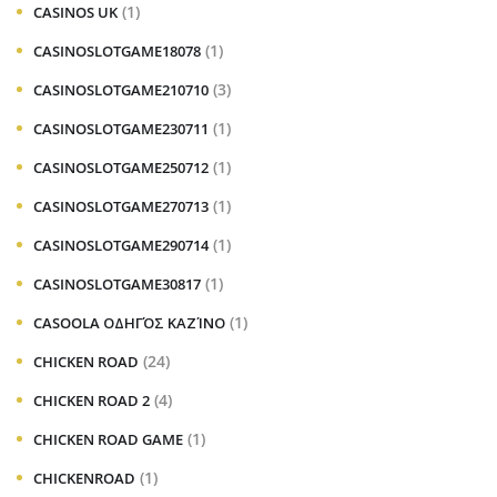
(1)
CASINOS UK
(1)
CASINOSLOTGAME18078
(3)
CASINOSLOTGAME210710
(1)
CASINOSLOTGAME230711
(1)
CASINOSLOTGAME250712
(1)
CASINOSLOTGAME270713
(1)
CASINOSLOTGAME290714
(1)
CASINOSLOTGAME30817
(1)
CASOOLA ΟΔΗΓΌΣ ΚΑΖΊΝΟ
(24)
CHICKEN ROAD
(4)
CHICKEN ROAD 2
(1)
CHICKEN ROAD GAME
(1)
CHICKENROAD