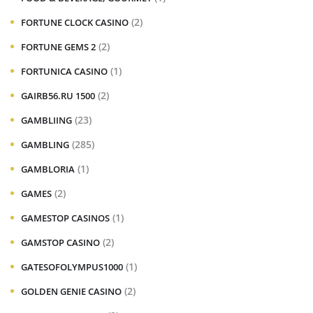
(2)
FORTUNE CLOCK CASINO
(2)
FORTUNE GEMS 2
(1)
FORTUNICA CASINO
(2)
GAIRB56.RU 1500
(23)
GAMBLIING
(285)
GAMBLING
(1)
GAMBLORIA
(2)
GAMES
(1)
GAMESTOP CASINOS
(2)
GAMSTOP CASINO
(1)
GATESOFOLYMPUS1000
(2)
GOLDEN GENIE CASINO