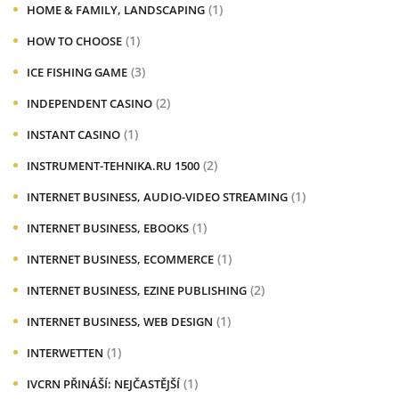
(1)
HOME & FAMILY, LANDSCAPING
(1)
HOW TO CHOOSE
(3)
ICE FISHING GAME
(2)
INDEPENDENT CASINO
(1)
INSTANT CASINO
(2)
INSTRUMENT-TEHNIKA.RU 1500
(1)
INTERNET BUSINESS, AUDIO-VIDEO STREAMING
(1)
INTERNET BUSINESS, EBOOKS
(1)
INTERNET BUSINESS, ECOMMERCE
(2)
INTERNET BUSINESS, EZINE PUBLISHING
(1)
INTERNET BUSINESS, WEB DESIGN
(1)
INTERWETTEN
(1)
IVCRN PŘINÁŠÍ: NEJČASTĚJŠÍ