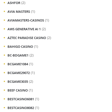
(2)
ASHFOR
(1)
AVIA MASTERS
(1)
AVIAMASTERS-CASINOS
(2)
AWS GENERATIVE AI 1
(2)
AZTEC PARADISE CASINO
(1)
BAHIGO CASINO
(2)
BC-BDGAME1
(1)
BCGAME1084
(1)
BCGAME29072
(2)
BCGAME3035
(1)
BEEF CASINO
(1)
BESTCASINO6081
(1)
BESTCASINO8082