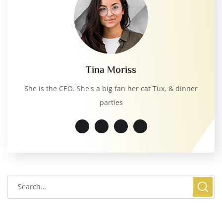
Tina Moriss
She is the CEO. She's a big fan her cat Tux, & dinner
parties