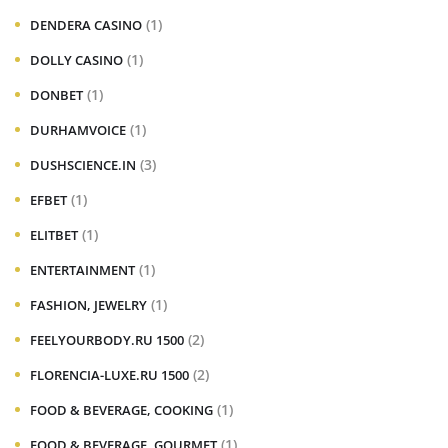
(1)
DENDERA CASINO
(1)
DOLLY CASINO
(1)
DONBET
(1)
DURHAMVOICE
(3)
DUSHSCIENCE.IN
(1)
EFBET
(1)
ELITBET
(1)
ENTERTAINMENT
(1)
FASHION, JEWELRY
(2)
FEELYOURBODY.RU 1500
(2)
FLORENCIA-LUXE.RU 1500
(1)
FOOD & BEVERAGE, COOKING
(1)
FOOD & BEVERAGE, GOURMET