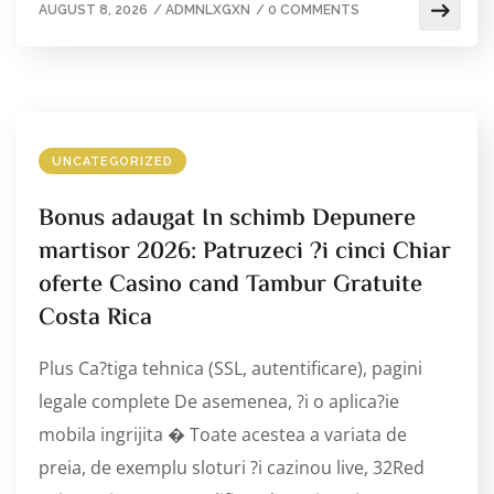
AUGUST 8, 2026
/
ADMNLXGXN
/
0 COMMENTS
UNCATEGORIZED
Bonus adaugat In schimb Depunere
martisor 2026: Patruzeci ?i cinci Chiar
oferte Casino cand Tambur Gratuite
Costa Rica
Plus Ca?tiga tehnica (SSL, autentificare), pagini
legale complete De asemenea, ?i o aplica?ie
mobila ingrijita � Toate acestea a variata de
preia, de exemplu sloturi ?i cazinou live, 32Red