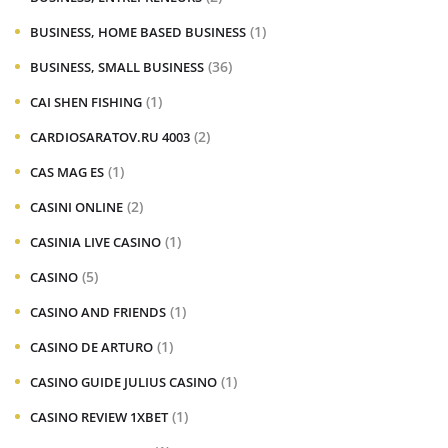
(1)
BUSINESS, HOME BASED BUSINESS
(36)
BUSINESS, SMALL BUSINESS
(1)
CAI SHEN FISHING
(2)
CARDIOSARATOV.RU 4003
(1)
CAS MAG ES
(2)
CASINI ONLINE
(1)
CASINIA LIVE CASINO
(5)
CASINO
(1)
CASINO AND FRIENDS
(1)
CASINO DE ARTURO
(1)
CASINO GUIDE JULIUS CASINO
(1)
CASINO REVIEW 1XBET