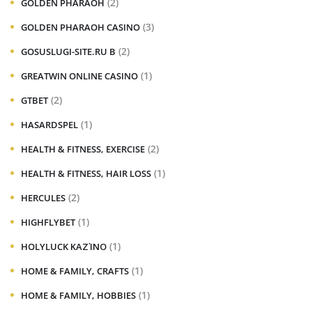
(2)
GOLDEN PHARAOH
(3)
GOLDEN PHARAOH CASINO
(2)
GOSUSLUGI-SITE.RU B
(1)
GREATWIN ONLINE CASINO
(2)
GTBET
(1)
HASARDSPEL
(2)
HEALTH & FITNESS, EXERCISE
(1)
HEALTH & FITNESS, HAIR LOSS
(2)
HERCULES
(1)
HIGHFLYBET
(1)
HOLYLUCK ΚΑΖΊΝΟ
(1)
HOME & FAMILY, CRAFTS
(1)
HOME & FAMILY, HOBBIES