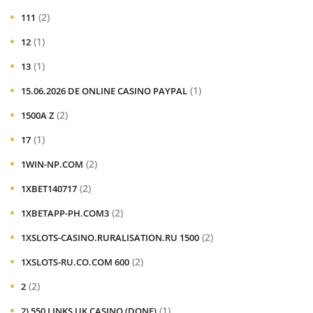
(2)
111
(1)
12
(1)
13
(1)
15.06.2026 DE ONLINE CASINO PAYPAL
(2)
1500A Z
(1)
17
(2)
1WIN-NP.COM
(2)
1XBET140717
(2)
1XBETAPP-PH.COM3
(2)
1XSLOTS-CASINO.RURALISATION.RU 1500
(2)
1XSLOTS-RU.CO.COM 600
(2)
2
(1)
2) 550 LINKS UK CASINO (DONE)