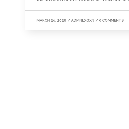
MARCH 29, 2026
/
ADMNLXGXN
/
0 COMMENTS