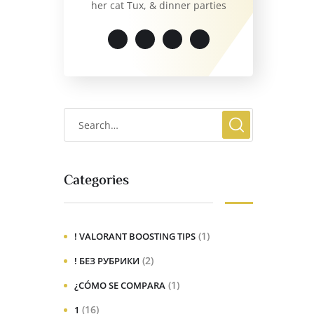
her cat Tux, & dinner parties
Categories
(1)
! VALORANT BOOSTING TIPS
(2)
! БЕЗ РУБРИКИ
(1)
¿CÓMO SE COMPARA
(16)
1