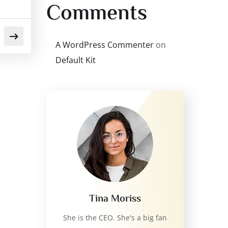
Comments
A WordPress Commenter
on
Default Kit
Tina Moriss
She is the CEO. She's a big fan