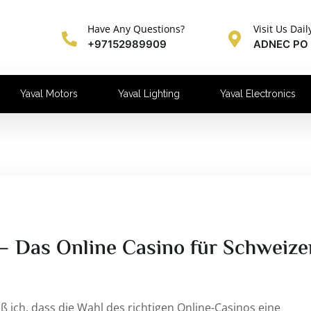
Have Any Questions?
Visit Us Dail
+97152989909
ADNEC PO 
Yaval Motors
Yaval Lighting
Yaval Electronics
 – Das Online Casino für Schweize
iß ich, dass die Wahl des richtigen Online-Casinos eine