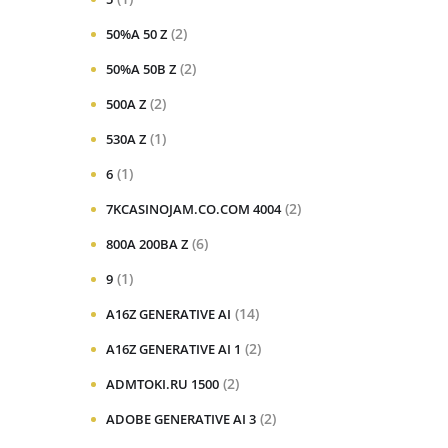
(2)
50%A 50 Z
(2)
50%A 50B Z
(2)
500A Z
(1)
530A Z
(1)
6
(2)
7KCASINOJAM.CO.COM 4004
(6)
800A 200BA Z
(1)
9
(14)
A16Z GENERATIVE AI
(2)
A16Z GENERATIVE AI 1
(2)
ADMTOKI.RU 1500
(2)
ADOBE GENERATIVE AI 3