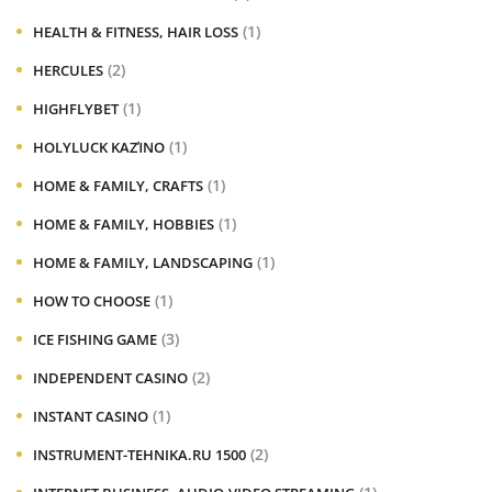
(1)
HEALTH & FITNESS, HAIR LOSS
(2)
HERCULES
(1)
HIGHFLYBET
(1)
HOLYLUCK ΚΑΖΊΝΟ
(1)
HOME & FAMILY, CRAFTS
(1)
HOME & FAMILY, HOBBIES
(1)
HOME & FAMILY, LANDSCAPING
(1)
HOW TO CHOOSE
(3)
ICE FISHING GAME
(2)
INDEPENDENT CASINO
(1)
INSTANT CASINO
(2)
INSTRUMENT-TEHNIKA.RU 1500