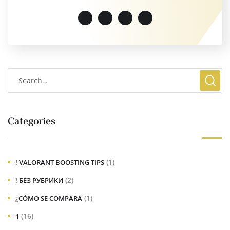
Categories
(1)
! VALORANT BOOSTING TIPS
(2)
! БЕЗ РУБРИКИ
(1)
¿CÓMO SE COMPARA
(16)
1