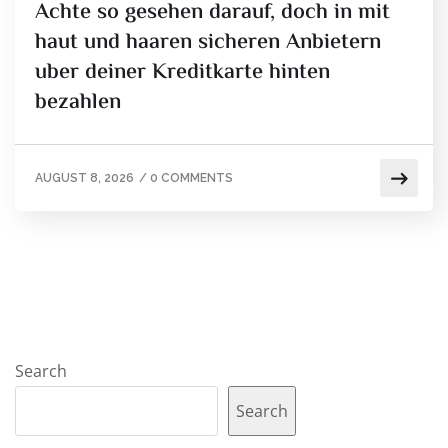
Achte so gesehen darauf, doch in mit
haut und haaren sicheren Anbietern
uber deiner Kreditkarte hinten
bezahlen
AUGUST 8, 2026
/
0 COMMENTS
Search
Search