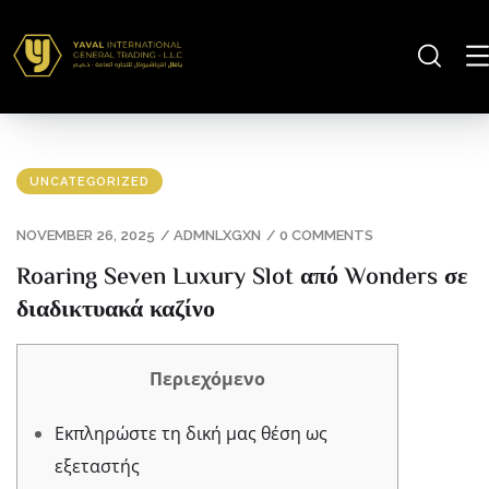
UNCATEGORIZED
NOVEMBER 26, 2025
/
ADMNLXGXN
/
0 COMMENTS
Roaring Seven Luxury Slot από Wonders σε
διαδικτυακά καζίνο
Περιεχόμενο
Εκπληρώστε τη δική μας θέση ως
εξεταστής