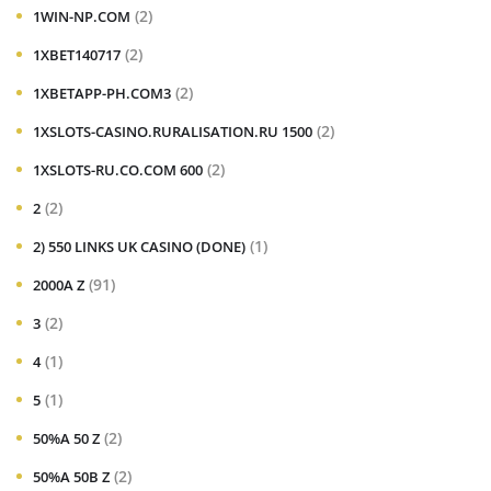
(2)
1WIN-NP.COM
(2)
1XBET140717
(2)
1XBETAPP-PH.COM3
(2)
1XSLOTS-CASINO.RURALISATION.RU 1500
(2)
1XSLOTS-RU.CO.COM 600
(2)
2
(1)
2) 550 LINKS UK CASINO (DONE)
(91)
2000A Z
(2)
3
(1)
4
(1)
5
(2)
50%A 50 Z
(2)
50%A 50B Z