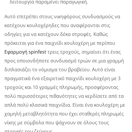
λειτουργία παραμένει παραγωγική.
Αυτό επιτρέπει στους νικηφόρους συνδυασμούς να
κατέχουν κουλοχέρηδες που αναφέρονται στις
οδηγίες για να κατέχουν δέκα στροφές. Καθώς
πρόκειται για ένα παιχνίδι κουλοχέρη με περίπου
Εφαρμογή spinfest
τρεις τροχούς, σημαίνει ότι ένας
προς οποιονδήποτε συνδυασμό τριών σε μια γραμμή
διπλασιάζει το νόμισμα του βραβείου. Αυτό είναι
πραγματικά ένα εξαιρετικό παιχνίδι κουλοχέρη με 3
τροχούς και 10 γραμμές πληρωμής, προσφέροντας
πολύ περισσότερες πιθανότητες να κερδίσετε από τα
απλά πολύ κλασικά παιχνίδια. Είναι ένα κουλοχέρη με
χαμηλή μεταβλητότητα που έχει σταθερές πληρωμές
νίκης με σύμβολα που ψάχνουν σε όλους τους
στροφές του ζεύγους.