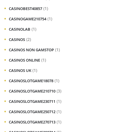
(1)
CASINOBEST40857
(1)
CASINOGAME210754
(1)
CASINOLAB
(2)
CASINOS
(1)
CASINOS NON GAMSTOP
(1)
CASINOS ONLINE
(1)
CASINOS UK
(1)
CASINOSLOTGAME18078
(3)
CASINOSLOTGAME210710
(1)
CASINOSLOTGAME230711
(1)
CASINOSLOTGAME250712
(1)
CASINOSLOTGAME270713