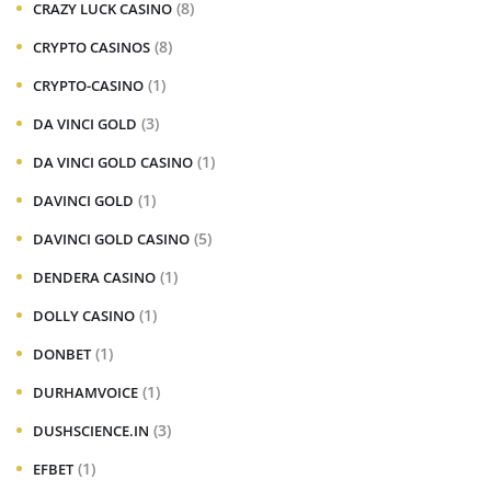
(8)
CRAZY LUCK CASINO
(8)
CRYPTO CASINOS
(1)
CRYPTO-CASINO
(3)
DA VINCI GOLD
(1)
DA VINCI GOLD CASINO
(1)
DAVINCI GOLD
(5)
DAVINCI GOLD CASINO
(1)
DENDERA CASINO
(1)
DOLLY CASINO
(1)
DONBET
(1)
DURHAMVOICE
(3)
DUSHSCIENCE.IN
(1)
EFBET