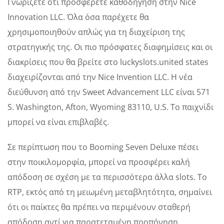
Γνωρίζετε ότι προσφέρετε καθοδήγηση στην Nice
Innovation LLC. Όλα όσα παρέχετε θα
χρησιμοποιηθούν απλώς για τη διαχείριση της
στρατηγικής της. Οι πιο πρόσφατες διαφημίσεις και οι
διακρίσεις που θα βρείτε στο luckyslots.united states
διαχειρίζονται από την Nice Invention LLC. Η νέα
διεύθυνση από την Sweet Advancement LLC είναι 571
S. Washington, Afton, Wyoming 83110, U.S. Το παιχνίδι
μπορεί να είναι επιβλαβές.
Σε περίπτωση που το Booming Seven Deluxe πέσει
στην ποικιλομορφία, μπορεί να προσφέρει καλή
απόδοση σε σχέση με τα περισσότερα άλλα slots. Το
RTP, εκτός από τη μειωμένη μεταβλητότητα, σημαίνει
ότι οι παίκτες θα πρέπει να περιμένουν σταθερή
απόδοση αντί για παρατεταμένη προπόνηση,