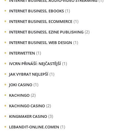
(1)
INTERNET BUSINESS, AUDIO-VIDEO STREAMING
(1)
INTERNET BUSINESS, EBOOKS
(1)
INTERNET BUSINESS, ECOMMERCE
(2)
INTERNET BUSINESS, EZINE PUBLISHING
(1)
INTERNET BUSINESS, WEB DESIGN
(1)
INTERWETTEN
(1)
IVCRN PŘINÁŠÍ: NEJČASTĚJŠÍ
(1)
JAK VYBRAT NEJLEPŠÍ
(1)
JOKI CASINO
(2)
KACHINGO
(2)
KACHINGO CASINO
(3)
KINGMAKER CASINO
(1)
LEBANDIT-ONLINE.COMEN