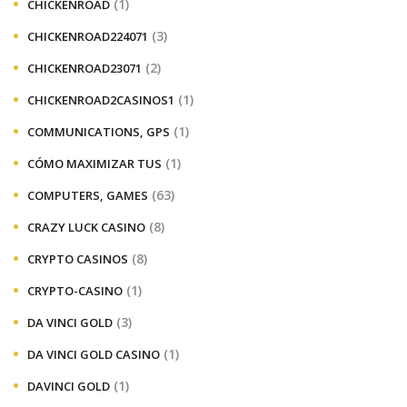
(1)
CHICKENROAD
(3)
CHICKENROAD224071
(2)
CHICKENROAD23071
(1)
CHICKENROAD2CASINOS1
(1)
COMMUNICATIONS, GPS
(1)
CÓMO MAXIMIZAR TUS
(63)
COMPUTERS, GAMES
(8)
CRAZY LUCK CASINO
(8)
CRYPTO CASINOS
(1)
CRYPTO-CASINO
(3)
DA VINCI GOLD
(1)
DA VINCI GOLD CASINO
(1)
DAVINCI GOLD