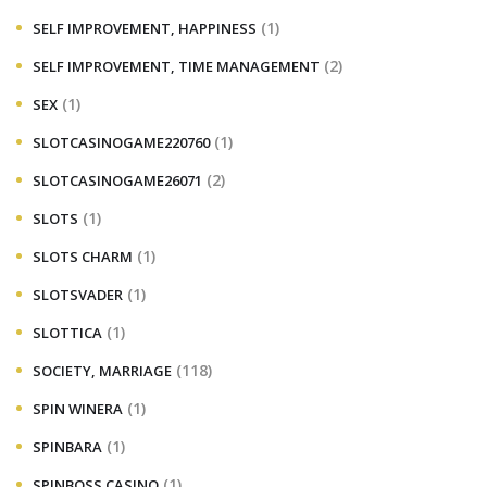
(1)
SELF IMPROVEMENT, HAPPINESS
(2)
SELF IMPROVEMENT, TIME MANAGEMENT
(1)
SEX
(1)
SLOTCASINOGAME220760
(2)
SLOTCASINOGAME26071
(1)
SLOTS
(1)
SLOTS CHARM
(1)
SLOTSVADER
(1)
SLOTTICA
(118)
SOCIETY, MARRIAGE
(1)
SPIN WINERA
(1)
SPINBARA
(1)
SPINBOSS CASINO