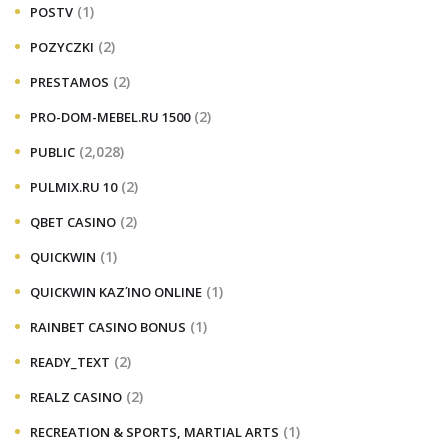
(1)
POSTV
(2)
POZYCZKI
(2)
PRESTAMOS
(2)
PRO-DOM-MEBEL.RU 1500
(2,028)
PUBLIC
(2)
PULMIX.RU 10
(2)
QBET CASINO
(1)
QUICKWIN
(1)
QUICKWIN ΚΑΖΊΝΟ ONLINE
(1)
RAINBET CASINO BONUS
(2)
READY_TEXT
(2)
REALZ CASINO
(1)
RECREATION & SPORTS, MARTIAL ARTS