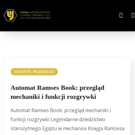
SOCIETY, MARRIAGE
Automat Ramses Book: przegląd
mechaniki i funkcji rozgrywki
Automat Ramses Book: przegląd mechaniki i
funkcji rozgrywki Legendarne dziedzictwo
starożytnego Egiptu w mechanice Księga Ramzesa