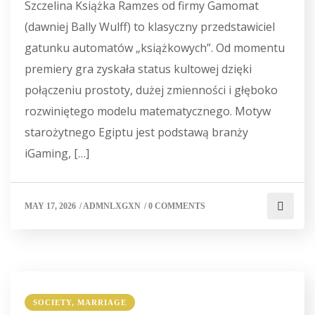
Szczelina Książka Ramzes od firmy Gamomat
(dawniej Bally Wulff) to klasyczny przedstawiciel
gatunku automatów „książkowych”. Od momentu
premiery gra zyskała status kultowej dzięki
połączeniu prostoty, dużej zmienności i głęboko
rozwiniętego modelu matematycznego. Motyw
starożytnego Egiptu jest podstawą branży
iGaming, […]
MAY 17, 2026
/
ADMNLXGXN
/
0 COMMENTS
SOCIETY, MARRIAGE