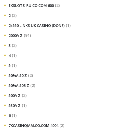
(2)
1XSLOTS-RU.CO.COM 600
(2)
2
(1)
2) 550 LINKS UK CASINO (DONE)
(91)
2000A Z
(2)
3
(1)
4
(1)
5
(2)
50%A 50 Z
(2)
50%A 50B Z
(2)
500A Z
(1)
530A Z
(1)
6
(2)
7KCASINOJAM.CO.COM 4004