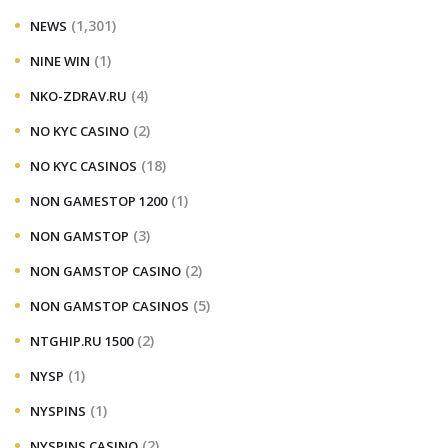
(1,301)
NEWS
(1)
NINE WIN
(4)
NKO-ZDRAV.RU
(2)
NO KYC CASINO
(18)
NO KYC CASINOS
(1)
NON GAMESTOP 1200
(3)
NON GAMSTOP
(2)
NON GAMSTOP CASINO
(5)
NON GAMSTOP CASINOS
(2)
NTGHIP.RU 1500
(1)
NYSP
(1)
NYSPINS
(2)
NYSPINS CASINO