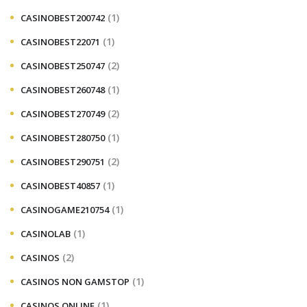
(1)
CASINOBEST200742
(1)
CASINOBEST22071
(2)
CASINOBEST250747
(1)
CASINOBEST260748
(2)
CASINOBEST270749
(1)
CASINOBEST280750
(2)
CASINOBEST290751
(1)
CASINOBEST40857
(1)
CASINOGAME210754
(1)
CASINOLAB
(2)
CASINOS
(1)
CASINOS NON GAMSTOP
(1)
CASINOS ONLINE