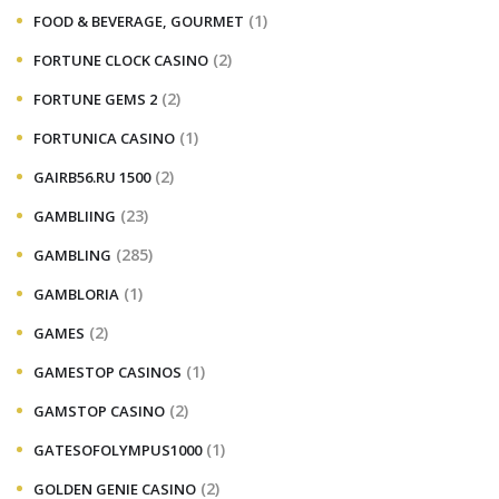
(1)
FOOD & BEVERAGE, GOURMET
(2)
FORTUNE CLOCK CASINO
(2)
FORTUNE GEMS 2
(1)
FORTUNICA CASINO
(2)
GAIRB56.RU 1500
(23)
GAMBLIING
(285)
GAMBLING
(1)
GAMBLORIA
(2)
GAMES
(1)
GAMESTOP CASINOS
(2)
GAMSTOP CASINO
(1)
GATESOFOLYMPUS1000
(2)
GOLDEN GENIE CASINO