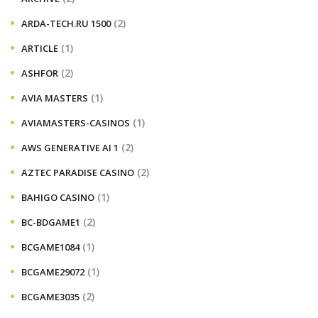
(2)
ARDA-TECH.RU 1500
(1)
ARTICLE
(2)
ASHFOR
(1)
AVIA MASTERS
(1)
AVIAMASTERS-CASINOS
(2)
AWS GENERATIVE AI 1
(2)
AZTEC PARADISE CASINO
(1)
BAHIGO CASINO
(2)
BC-BDGAME1
(1)
BCGAME1084
(1)
BCGAME29072
(2)
BCGAME3035