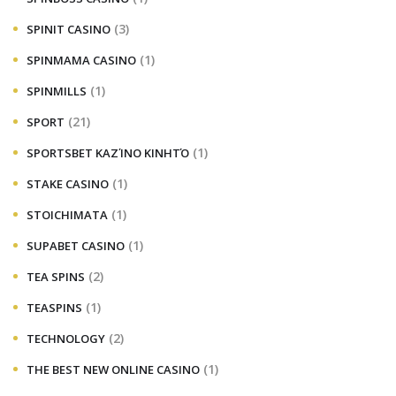
(3)
SPINIT CASINO
(1)
SPINMAMA CASINO
(1)
SPINMILLS
(21)
SPORT
(1)
SPORTSBET ΚΑΖΊΝΟ ΚΙΝΗΤΌ
(1)
STAKE CASINO
(1)
STOICHIMATA
(1)
SUPABET CASINO
(2)
TEA SPINS
(1)
TEASPINS
(2)
TECHNOLOGY
(1)
THE BEST NEW ONLINE CASINO