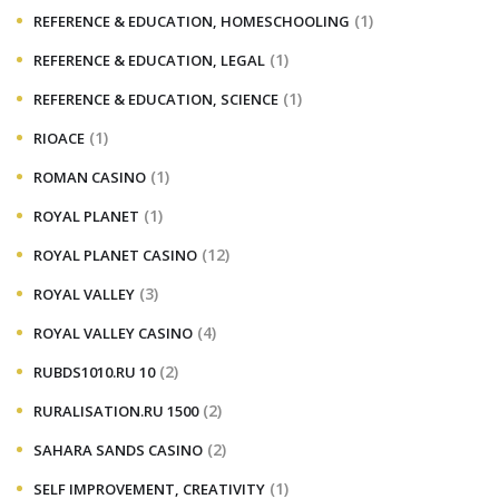
(1)
REFERENCE & EDUCATION, HOMESCHOOLING
(1)
REFERENCE & EDUCATION, LEGAL
(1)
REFERENCE & EDUCATION, SCIENCE
(1)
RIOACE
(1)
ROMAN CASINO
(1)
ROYAL PLANET
(12)
ROYAL PLANET CASINO
(3)
ROYAL VALLEY
(4)
ROYAL VALLEY CASINO
(2)
RUBDS1010.RU 10
(2)
RURALISATION.RU 1500
(2)
SAHARA SANDS CASINO
(1)
SELF IMPROVEMENT, CREATIVITY