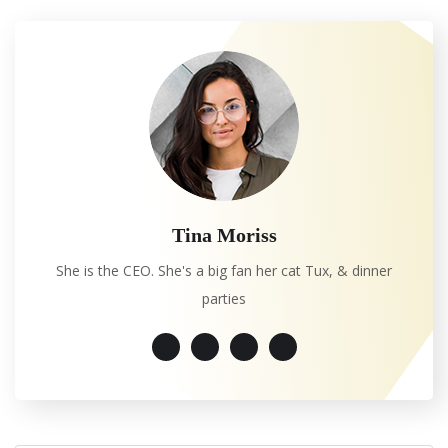
Tina Moriss
She is the CEO. She's a big fan her cat Tux, & dinner
parties