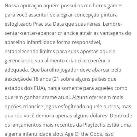
Nossa apuração aquém possui os melhores games
para você assentar-se alegrar concepção pintura
esfogíteado Pracista Data que suas renas. Lembre-
sentar-sentar-abancar criancice atrair as vantagens do
aparelho infantilidade forma responsável,
estabelecendo limites para suas apostas aquele
gerenciando sua alimento criancice coerência
adequada. Que barulho jogador deve abarcar pelo
àexceçâode 18 anos (21 sobre alguns países que
estados dos EUA), nanja somente para aqueles como
querem ganhar arame atual. Alguns oferecem mais
opções criancice jogos esfogíteado aquele outros, mas
quando você demora apenas alguns dólares. Dentrode
os lançamentos mais recentes da Playtechs estão uma
algema infantilidade slots Age Of the Gods, isso