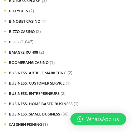
(3)
BIG BASS SPLASH
(2)
BILLYBETS
(1)
BINOBET CASINO
(2)
BIZZO CASINO
(1,047)
BLOG
(2)
BMAG72.RU 408
(1)
BOOMERANG CASINO
(2)
BUSINESS, ARTICLE MARKETING
(1)
BUSINESS, CUSTOMER SERVICE
(2)
BUSINESS, ENTREPRENEURS
(1)
BUSINESS, HOME BASED BUSINESS
(36)
BUSINESS, SMALL BUSINESS
WhatsApp us
(1)
CAI SHEN FISHING