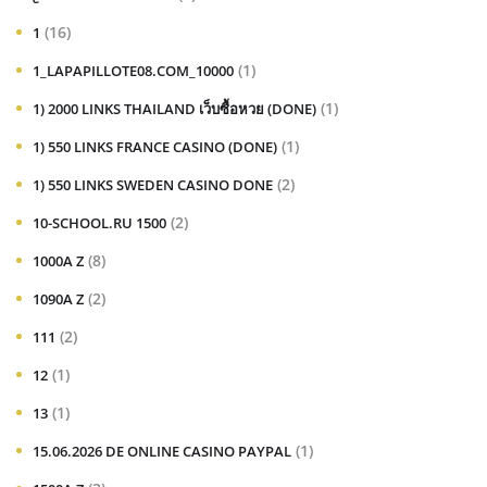
(16)
1
(1)
1_LAPAPILLOTE08.COM_10000
(1)
1) 2000 LINKS THAILAND เว็บซื้อหวย (DONE)
(1)
1) 550 LINKS FRANCE CASINO (DONE)
(2)
1) 550 LINKS SWEDEN CASINO DONE
(2)
10-SCHOOL.RU 1500
(8)
1000A Z
(2)
1090A Z
(2)
111
(1)
12
(1)
13
(1)
15.06.2026 DE ONLINE CASINO PAYPAL