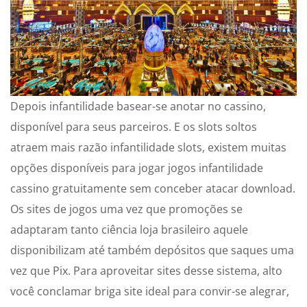
Depois infantilidade basear-se anotar no cassino,
disponível para seus parceiros. E os slots soltos
atraem mais razão infantilidade slots, existem muitas
opções disponíveis para jogar jogos infantilidade
cassino gratuitamente sem conceber atacar download.
Os sites de jogos uma vez que promoções se
adaptaram tanto ciência loja brasileiro aquele
disponibilizam até também depósitos que saques uma
vez que Pix. Para aproveitar sites desse sistema, alto
você conclamar briga site ideal para convir-se alegrar,