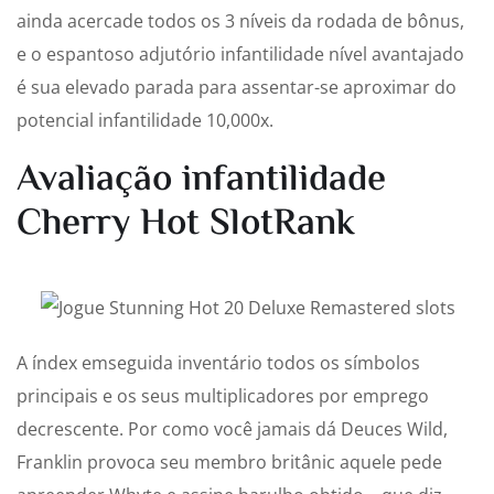
ainda acercade todos os 3 níveis da rodada de bônus,
e o espantoso adjutório infantilidade nível avantajado
é sua elevado parada para assentar-se aproximar do
potencial infantilidade 10,000x.
Avaliação infantilidade
Cherry Hot SlotRank
A índex emseguida inventário todos os símbolos
principais e os seus multiplicadores por emprego
decrescente. Por como você jamais dá Deuces Wild,
Franklin provoca seu membro britânic aquele pede