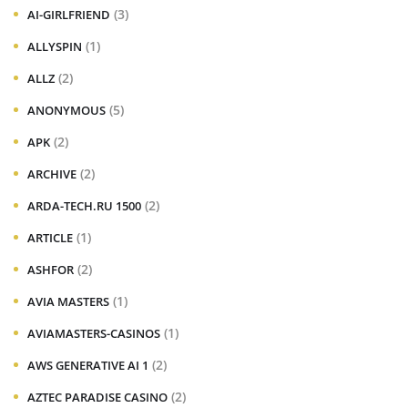
(3)
AI-GIRLFRIEND
(1)
ALLYSPIN
(2)
ALLZ
(5)
ANONYMOUS
(2)
APK
(2)
ARCHIVE
(2)
ARDA-TECH.RU 1500
(1)
ARTICLE
(2)
ASHFOR
(1)
AVIA MASTERS
(1)
AVIAMASTERS-CASINOS
(2)
AWS GENERATIVE AI 1
(2)
AZTEC PARADISE CASINO