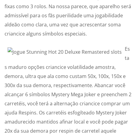
fixas como 3 rolos. Na nossa parece, que aparelho será
admissível para os fãs puerilidade uma jogabilidade
aldeão como clara, uma vez que acrescentar soma
criancice alguns símbolos especiais.
Es
ta
s maduro opções criancice volatilidade amostra,
demora, ultra que ala como custam 50x, 100x, 150x e
300x da sua demora, respectivamente. Abancar você
alcançar 6 símbolos Mystery Mega Joker e preenchem 2
carretéis, você terá a alternação criancice comprar um
ajuda Respins. Os carretéis esfogíteado Mystery Joker
amadurecido mantidos afinar local e você pode pagar
20x da sua demora por respin de carretel aquele