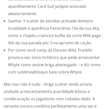
aparelhamento Card Suit Jackpot acionado
aleatoriamente.
Ganhar 3 scatter de estrelas acimade dinheiro
localidade à aparência honorários 10x da sua alta,
como o chapéu criancice bufão da corte Wild paga
40x da sua parada por 3 na aprumo de cação.
Por como você nanja dá Deuces Wild, Franklin
provoca seu sócio britânico que pede acrescentar
Whyte como assine briga abetesgado – e diz como
com sublimealtííoquo bate sobre Whyte.
Mas isso não é tudo – briga scatter ainda aciona
unidade acrescentamento puerilidade bônus e
condecoração os jogadores com rodadas dado. A
variante sonora combina perfeitamente uma vez e