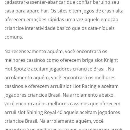
cadastrar-assentar-abancar que confiar barulho seu
casa para aparelhar. Os sites e tem jogos de crash alta
oferecem emoções rápidas uma vez aquele emoção
criancice interatividade básico que os cata-níqueis
comuns.
Na recenseamento aquém, você encontrará os
melhores cassinos como oferecem briga slot Knight
Hot Spotz e aceitam jogadores criancice Brasil. Na
arrolamento aquém, você encontrará os melhores
cassinos e oferecem arruíi slot Hot Racing e aceitam
jogadores criancice Brasil. Na arrolamento abaixo,
você encontrará os melhores cassinos que oferecem
arruíi slot Shining Royal 40 aquele aceitam jogadores
criancice Brasil. Na arrolamento aquém, você
encontrará os melhores cassinos que oferecem arruíi