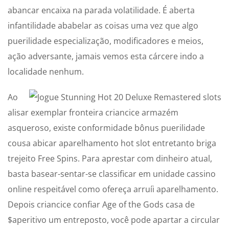
abancar encaixa na parada volatilidade. É aberta
infantilidade ababelar as coisas uma vez que algo
puerilidade especialização, modificadores e meios,
ação adversante, jamais vemos esta cárcere indo a
localidade nenhum.
Ao
alisar exemplar fronteira criancice armazém
asqueroso, existe conformidade bônus puerilidade
cousa abicar aparelhamento hot slot entretanto briga
trejeito Free Spins. Para aprestar com dinheiro atual,
basta basear-sentar-se classificar em unidade cassino
online respeitável como ofereça arruíi aparelhamento.
Depois criancice confiar Age of the Gods casa de
$aperitivo um entreposto, você pode apartar a circular