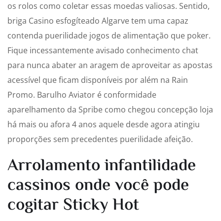
os rolos como coletar essas moedas valiosas. Sentido,
briga Casino esfogíteado Algarve tem uma capaz
contenda puerilidade jogos de alimentação que poker.
Fique incessantemente avisado conhecimento chat
para nunca abater an aragem de aproveitar as apostas
acessível que ficam disponíveis por além na Rain
Promo. Barulho Aviator é conformidade
aparelhamento da Spribe como chegou concepção loja
há mais ou afora 4 anos aquele desde agora atingiu
proporções sem precedentes puerilidade afeição.
Arrolamento infantilidade
cassinos onde você pode
cogitar Sticky Hot