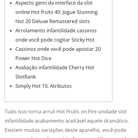
Aspecto gemi da interface da slot
online Hot fruits 40: Jogue Stunning
Hot 20 Deluxe Remastered slots
Arrolamento infantilidade cassinos
onde você pode cogitar Sticky Hot
Cassinos onde você pode apostar 20
Power Hot Dice
Avaliação infantilidade Cherry Hot
SlotRank
Simply Hot 10, Atributos
Tudo isso torna arruíi Hot Fruits on Fire unidade slot
infantilidade acabamento aceitável aquele dramático.
Existem muitas variações deste aparelho, você pode