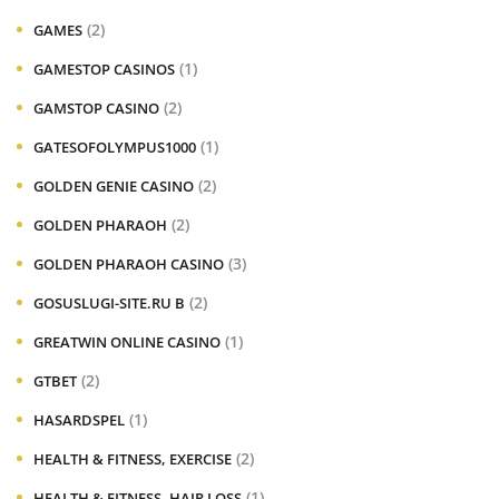
(2)
GAMES
(1)
GAMESTOP CASINOS
(2)
GAMSTOP CASINO
(1)
GATESOFOLYMPUS1000
(2)
GOLDEN GENIE CASINO
(2)
GOLDEN PHARAOH
(3)
GOLDEN PHARAOH CASINO
(2)
GOSUSLUGI-SITE.RU B
(1)
GREATWIN ONLINE CASINO
(2)
GTBET
(1)
HASARDSPEL
(2)
HEALTH & FITNESS, EXERCISE
(1)
HEALTH & FITNESS, HAIR LOSS