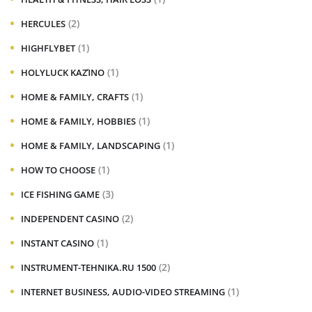
(2)
HERCULES
(1)
HIGHFLYBET
(1)
HOLYLUCK ΚΑΖΊΝΟ
(1)
HOME & FAMILY, CRAFTS
(1)
HOME & FAMILY, HOBBIES
(1)
HOME & FAMILY, LANDSCAPING
(1)
HOW TO CHOOSE
(3)
ICE FISHING GAME
(2)
INDEPENDENT CASINO
(1)
INSTANT CASINO
(2)
INSTRUMENT-TEHNIKA.RU 1500
(1)
INTERNET BUSINESS, AUDIO-VIDEO STREAMING