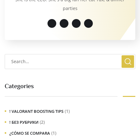
parties
Categories
(1)
! VALORANT BOOSTING TIPS
(2)
! БЕЗ РУБРИКИ
(1)
¿CÓMO SE COMPARA