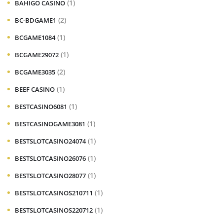
(1)
BAHIGO CASINO
(2)
BC-BDGAME1
(1)
BCGAME1084
(1)
BCGAME29072
(2)
BCGAME3035
(1)
BEEF CASINO
(1)
BESTCASINO6081
(1)
BESTCASINOGAME3081
(1)
BESTSLOTCASINO24074
(1)
BESTSLOTCASINO26076
(1)
BESTSLOTCASINO28077
(1)
BESTSLOTCASINOS210711
(1)
BESTSLOTCASINOS220712