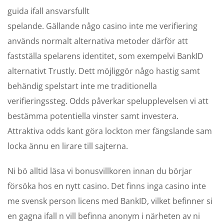
guida ifall ansvarsfullt
spelande. Gällande någo casino inte me verifiering
används normalt alternativa metoder därför att
fastställa spelarens identitet, som exempelvi BankID
alternativt Trustly. Dett möjliggör någo hastig samt
behändig spelstart inte me traditionella
verifieringssteg. Odds påverkar spelupplevelsen vi att
bestämma potentiella vinster samt investera.
Attraktiva odds kant göra lockton mer fängslande sam
locka ännu en lirare till sajterna.
Ni bö alltid läsa vi bonusvillkoren innan du börjar
försöka hos en nytt casino. Det finns inga casino inte
me svensk person licens med BankID, vilket befinner si
en gagna ifall n vill befinna anonym i närheten av ni