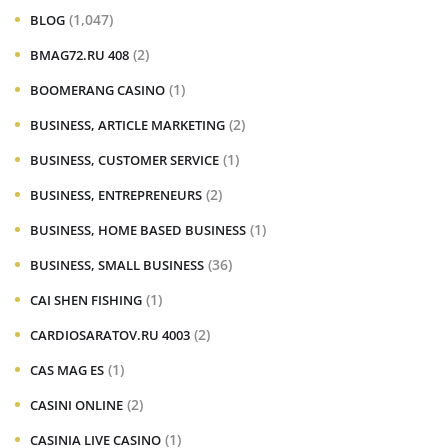
(1,047)
BLOG
(2)
BMAG72.RU 408
(1)
BOOMERANG CASINO
(2)
BUSINESS, ARTICLE MARKETING
(1)
BUSINESS, CUSTOMER SERVICE
(2)
BUSINESS, ENTREPRENEURS
(1)
BUSINESS, HOME BASED BUSINESS
(36)
BUSINESS, SMALL BUSINESS
(1)
CAI SHEN FISHING
(2)
CARDIOSARATOV.RU 4003
(1)
CAS MAG ES
(2)
CASINI ONLINE
(1)
CASINIA LIVE CASINO