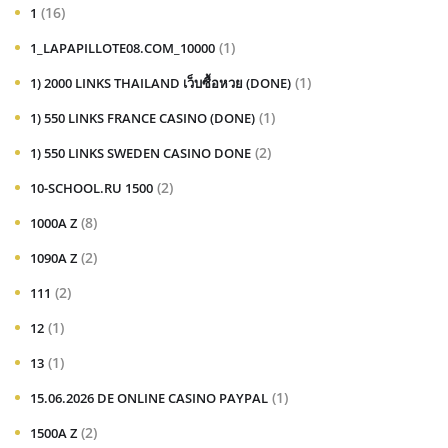
(16)
1
(1)
1_LAPAPILLOTE08.COM_10000
(1)
1) 2000 LINKS THAILAND เว็บซื้อหวย (DONE)
(1)
1) 550 LINKS FRANCE CASINO (DONE)
(2)
1) 550 LINKS SWEDEN CASINO DONE
(2)
10-SCHOOL.RU 1500
(8)
1000A Z
(2)
1090A Z
(2)
111
(1)
12
(1)
13
(1)
15.06.2026 DE ONLINE CASINO PAYPAL
(2)
1500A Z