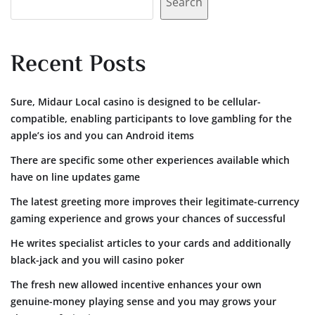
Search
Recent Posts
Sure, Midaur Local casino is designed to be cellular-
compatible, enabling participants to love gambling for the
apple’s ios and you can Android items
There are specific some other experiences available which
have on line updates game
The latest greeting more improves their legitimate-currency
gaming experience and grows your chances of successful
He writes specialist articles to your cards and additionally
black-jack and you will casino poker
The fresh new allowed incentive enhances your own
genuine-money playing sense and you may grows your