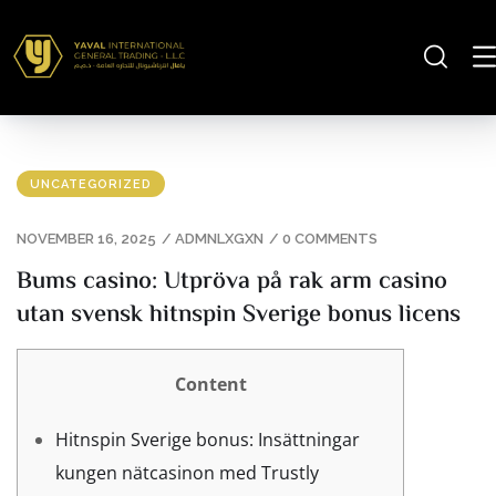
UNCATEGORIZED
NOVEMBER 16, 2025
/
ADMNLXGXN
/
0 COMMENTS
Bums casino: Utpröva på rak arm casino
utan svensk hitnspin Sverige bonus licens
Content
Hitnspin Sverige bonus: Insättningar
kungen nätcasinon med Trustly