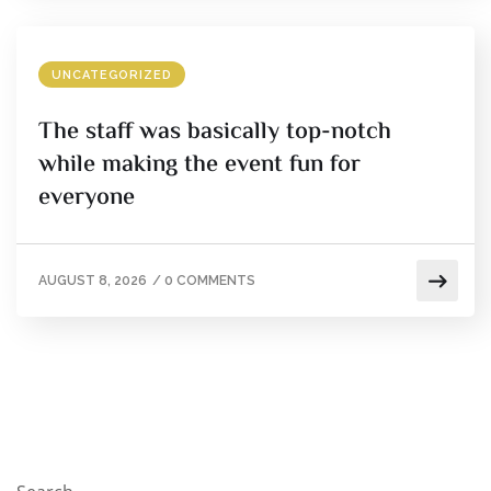
UNCATEGORIZED
The staff was basically top-notch
while making the event fun for
everyone
AUGUST 8, 2026
/
0 COMMENTS