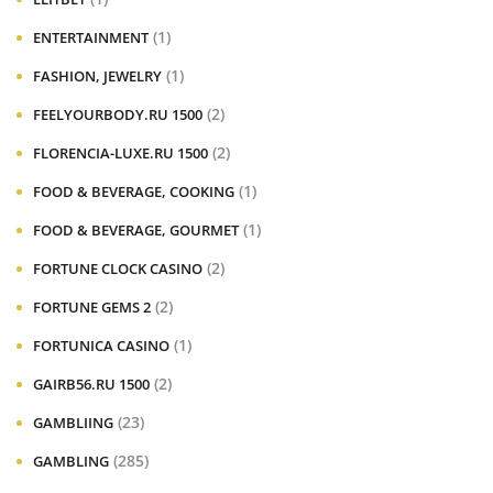
(1)
ENTERTAINMENT
(1)
FASHION, JEWELRY
(2)
FEELYOURBODY.RU 1500
(2)
FLORENCIA-LUXE.RU 1500
(1)
FOOD & BEVERAGE, COOKING
(1)
FOOD & BEVERAGE, GOURMET
(2)
FORTUNE CLOCK CASINO
(2)
FORTUNE GEMS 2
(1)
FORTUNICA CASINO
(2)
GAIRB56.RU 1500
(23)
GAMBLIING
(285)
GAMBLING