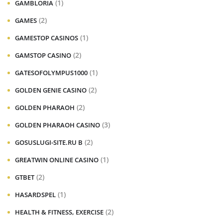
(1)
GAMBLORIA
(2)
GAMES
(1)
GAMESTOP CASINOS
(2)
GAMSTOP CASINO
(1)
GATESOFOLYMPUS1000
(2)
GOLDEN GENIE CASINO
(2)
GOLDEN PHARAOH
(3)
GOLDEN PHARAOH CASINO
(2)
GOSUSLUGI-SITE.RU B
(1)
GREATWIN ONLINE CASINO
(2)
GTBET
(1)
HASARDSPEL
(2)
HEALTH & FITNESS, EXERCISE