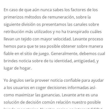
En caso de que aún nunca sabes los factores de los
primerizos métodos de remuneración, sobre la
siguiente división os presentamos las canales sobre
retribución más utilizados y no ha transpirado cuáles
llevan un tejido con mayor velocidad. Levante proceso
hemos para que te sea posible obtener sobre manera
fiable en el sitio de juego. Generalmente, debemos cual
brindes noticia sobre de tu identidad, antigüedad, y
lugar de hogar.
Yo ángulos serí­a proveer noticia confiable para ayudar
a los usuarios en coger decisiones informadas así­
como maximizar las ganancias. Levante arte es una
solución de decisión común relación nuestro posible