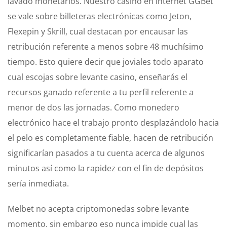
lavado monetarios. Nuestro casino en internet GGBet
se vale sobre billeteras electrónicas como Jeton,
Flexepin y Skrill, cual destacan por encausar las
retribución referente a menos sobre 48 muchísimo
tiempo. Esto quiere decir que joviales todo aparato
cual escojas sobre levante casino, enseñarás el
recursos ganado referente a tu perfil referente a
menor de dos las jornadas. Como monedero
electrónico hace el trabajo pronto desplazándolo hacia
el pelo es completamente fiable, hacen de retribución
significarían pasados a tu cuenta acerca de algunos
minutos así­ como la rapidez con el fin de depósitos
serí­a inmediata.
Melbet no acepta criptomonedas sobre levante
momento, sin embargo eso nunca impide cual las