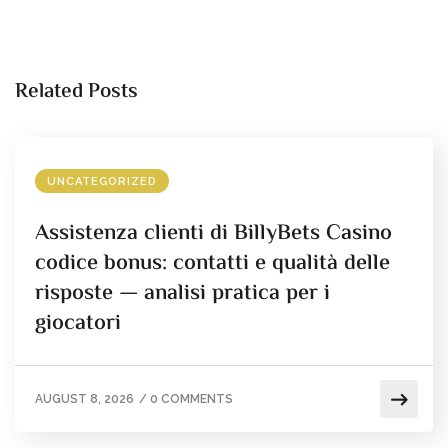
Related Posts
UNCATEGORIZED
Assistenza clienti di BillyBets Casino
codice bonus: contatti e qualità delle
risposte — analisi pratica per i
giocatori
AUGUST 8, 2026
/
0 COMMENTS