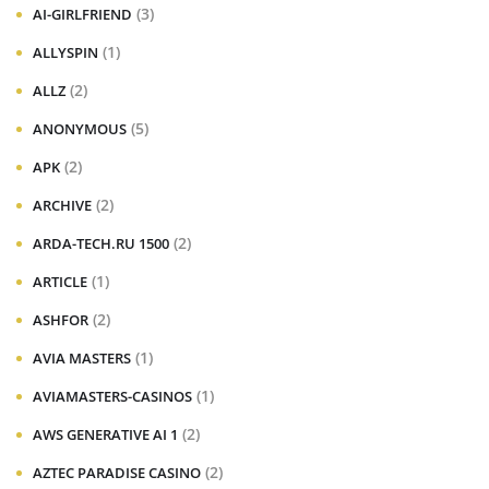
(3)
AI-GIRLFRIEND
(1)
ALLYSPIN
(2)
ALLZ
(5)
ANONYMOUS
(2)
APK
(2)
ARCHIVE
(2)
ARDA-TECH.RU 1500
(1)
ARTICLE
(2)
ASHFOR
(1)
AVIA MASTERS
(1)
AVIAMASTERS-CASINOS
(2)
AWS GENERATIVE AI 1
(2)
AZTEC PARADISE CASINO