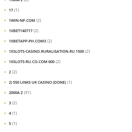
(1)
17
(2)
1WIN-NP.COM
(2)
1XBET140717
(2)
1XBETAPP-PH.COM3
(2)
1XSLOTS-CASINO.RURALISATION.RU 1500
(2)
1XSLOTS-RU.CO.COM 600
(2)
2
(1)
2) 550 LINKS UK CASINO (DONE)
(91)
2000A Z
(2)
3
(1)
4
(1)
5