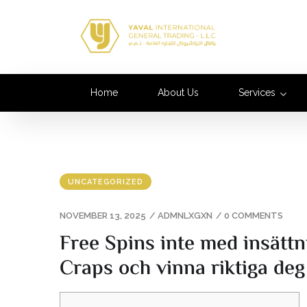
Home
About Us
Services
UNCATEGORIZED
NOVEMBER 13, 2025
/
ADMNLXGXN
/
0 COMMENTS
Free Spins inte med insättn
Craps och vinna riktiga deg