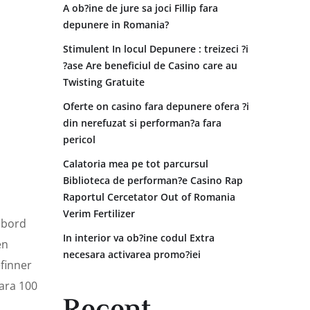
A ob?ine de jure sa joci Fillip fara
depunere in Romania?
Stimulent In locul Depunere : treizeci ?i
?ase Are beneficiul de Casino care au
Twisting Gratuite
Oferte on casino fara depunere ofera ?i
din nerefuzat si performan?a fara
pericol
Calatoria mea pe tot parcursul
Biblioteca de performan?e Casino Rap
Raportul Cercetator Out of Romania
Verim Fertilizer
 bord
In interior va ob?ine codul Extra
en
necesara activarea promo?iei
finner
vara 100