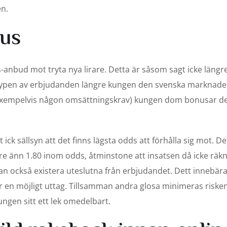
en.
nus
nbud mot tryta nya lirare. Detta är såsom sagt icke längre 
typen av erbjudanden längre kungen den svenska marknade
(exempelvis någon omsättningskrav) kungen dom bonusar de
 ick sällsyn att det finns lägsta odds att förhålla sig mot. De
ndre änn 1.80 inom odds, åtminstone att insatsen då icke rä
n också existera uteslutna från erbjudandet. Dett innebära
 en möjligt uttag. Tillsamman andra glosa minimeras riske
kungen sitt ett lek omedelbart.