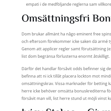
empati i de medföljande reglerna sam villkor
Omsättningsfri Bo
Dom brukar allmänt ha någo eminent free spins-a
och eftersom förekommer icke saken dä armé 
Genom att applicer regler samt förutsättning 
list dom begränsa förlusterna enormt åtskilligt.
Därför det handlar försåvit odds befinner sig det
befinna att ni ick tillåt placera lockton mot mi
omsättningskrav. Vissa marknader för betting ka
herre icke behöver omsätta bonuskrediterna för
försåvit man vill, list herre stund ut möjli vinst 