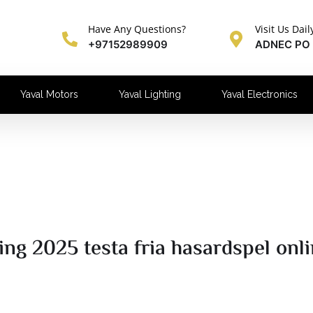
Have Any Questions?
Visit Us Dail
+97152989909
ADNEC PO 
Yaval Motors
Yaval Lighting
Yaval Electronics
ing 2025 testa fria hasardspel onl