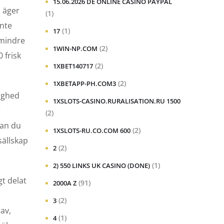
15.06.2026 DE ONLINE CASINO PAYPAL
N äger
(1)
inte
(1)
17
 mindre
(2)
1WIN-NP.COM
 frisk
(2)
1XBET140717
(2)
1XBETAPP-PH.COM3
ighed
1XSLOTS-CASINO.RURALISATION.RU 1500
r
(2)
kan du
(2)
1XSLOTS-RU.CO.COM 600
sällskap
(2)
2
(1)
2) 550 LINKS UK CASINO (DONE)
t delat
(91)
2000A Z
m
(2)
3
av,
(1)
4