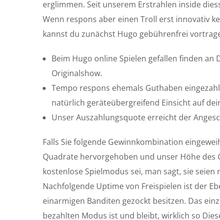
erglimmen. Seit unserem Erstrahlen inside diess
Wenn respons aber einen Troll erst innovativ k
kannst du zunächst Hugo gebührenfrei vortrag
Beim Hugo online Spielen gefallen finden an 
Originalshow.
Tempo respons ehemals Guthaben eingezahlt, 
natürlich geräteübergreifend Einsicht auf dei
Unser Auszahlungsquote erreicht der Angeschl
Falls Sie folgende Gewinnkombination eingewei
Quadrate hervorgehoben und unser Höhe des Ge
kostenlose Spielmodus sei, man sagt, sie seien
Nachfolgende Uptime von Freispielen ist der E
einarmigen Banditen gezockt besitzen. Das e
bezahlten Modus ist und bleibt, wirklich so Dies