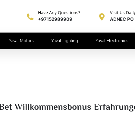
Have Any Questions?
Visit Us Dail
+97152989909
ADNEC PO 
Yaval Motors
Yaval Lighting
Yaval Electronics
 Bet Willkommensbonus Erfahrung