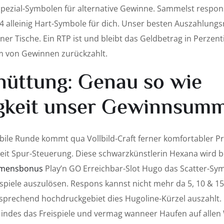
 Spezial-Symbolen für alternative Gewinne. Sammelst respon
 alleinig Hart-Symbole für dich. Unser besten Auszahlungs
ner Tische. Ein RTP ist und bleibt das Geldbetrag in Perzenti
rm von Gewinnen zurückzahlt.
hüttung: Genau so wie
igkeit unser Gewinnsum
ile Runde kommt qua Vollbild-Craft ferner komfortabler Pr
keit Spur-Steuerung. Diese schwarzkünstlerin Hexana wird 
mmensbonus
Play’n GO Erreichbar-Slot Hugo das Scatter-Sym
spiele auszulösen. Respons kannst nicht mehr da 5, 10 & 15
tsprechend hochdruckgebiet dies Hugoline-Kürzel auszahlt.
h indes das Freispiele und vermag wanneer Haufen auf allen