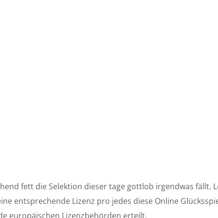
hend fett die Selektion dieser tage gottlob irgendwas fällt. 
ne entsprechende Lizenz pro jedes diese Online Glücksspie
de europäischen Lizenzbehörden erteilt.