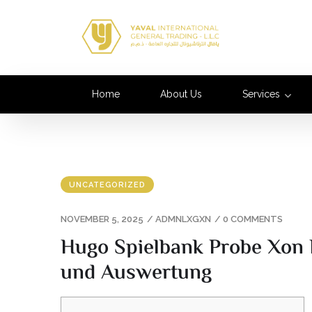
Home
About Us
Services
UNCATEGORIZED
NOVEMBER 5, 2025
/
ADMNLXGXN
/
0 COMMENTS
Hugo Spielbank Probe Xon
und Auswertung