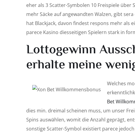
eher als 3 Scatter-Symbolen 10 Freispiele über
mehr Säcke auf angewandten Walzen, gibt sera 4
hat Blackjack, davon findest respons mehr als ei
parece Kasino diesseitigen Spielern stark in fo
Lottogewinn Aussc
erhalte meine wen
Welches mob
erkenntlich
Bet Willko
dies min. dreimal scheinen muss, um unser Frei
Spins auswählen, womit die Anzahl geprägt, en
sonstige Scatter-Symbol existiert parece jedoc