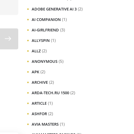
(2)
ADOBE GENERATIVE AI 3
(1)
AI COMPANION
(3)
AI-GIRLFRIEND
(1)
ALLYSPIN
(2)
ALLZ
(5)
ANONYMOUS
(2)
APK
(2)
ARCHIVE
(2)
ARDA-TECH.RU 1500
(1)
ARTICLE
(2)
ASHFOR
(1)
AVIA MASTERS