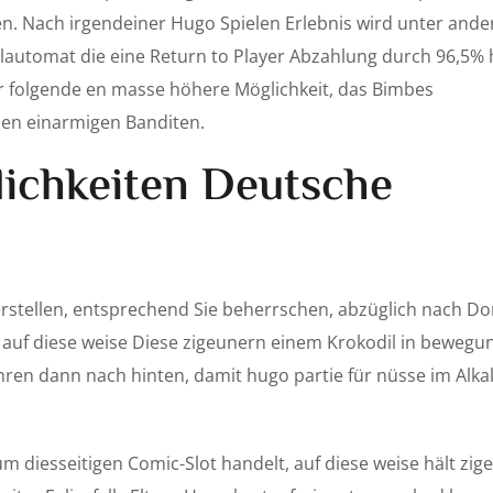
n. Nach irgendeiner Hugo Spielen Erlebnis wird unter and
elautomat die eine Return to Player Abzahlung durch 96,5% 
r folgende en masse höhere Möglichkeit, das Bimbes
en einarmigen Banditen.
ichkeiten Deutsche
 erstellen, entsprechend Sie beherrschen, abzüglich nach D
 auf diese weise Diese zigeunern einem Krokodil in bewegu
ehren dann nach hinten, damit hugo partie für nüsse im Alka
um diesseitigen Comic-Slot handelt, auf diese weise hält zi