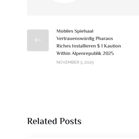
Mobiles Spielsaal
Vertrauenswürdig Pharaos
Riches Installieren $ 1 Kaution
Within Alpenrepublik 2025
NOVEMBER 5, 2025
Related Posts