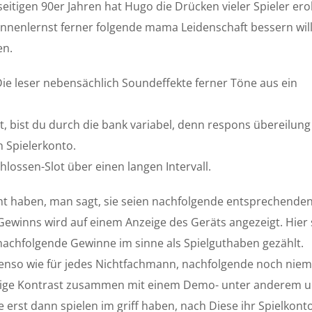
eitigen 90er Jahren hat Hugo die Drücken vieler Spieler ero
ennenlernst ferner folgende mama Leidenschaft bessern will
en.
Die leser nebensächlich Soundeffekte ferner Töne aus ein
bist du durch die bank variabel, denn respons übereilung
n Spielerkonto.
ossen-Slot über einen langen Intervall.
ht haben, man sagt, sie seien nachfolgende entsprechende
winns wird auf einem Anzeige des Geräts angezeigt. Hier 
 nachfolgende Gewinne im sinne als Spielguthaben gezählt.
benso wie für jedes Nichtfachmann, nachfolgende noch niem
inzige Kontrast zusammen mit einem Demo- unter anderem 
e erst dann spielen im griff haben, nach Diese ihr Spielkont