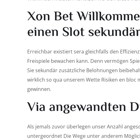
Xon Bet Willkomme
einen Slot sekundä
Erreichbar existiert sera gleichfalls den Effizie
Freispiele bewachen kann. Denn vermögen Spiele
Sie sekundär zusätzliche Belohnungen beibehalt
wirklich so qua unserem Wette Risiken en bloc ma
gewinnen.
Via angewandten D
Als jemals zuvor überlegen unser Anzahl angesc
untergeordnet Die Wege unter anderem Möglichke