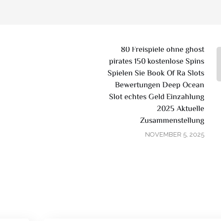
80 Freispiele ohne ghost
pirates 150 kostenlose Spins
Spielen Sie Book Of Ra Slots
Bewertungen Deep Ocean
Slot echtes Geld Einzahlung
2025 Aktuelle
Zusammenstellung
NOVEMBER 5, 2025