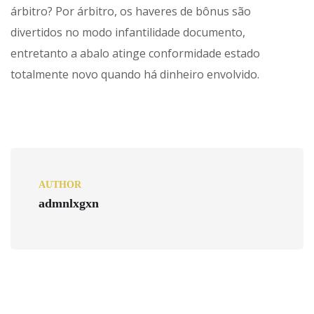
árbitro? Por árbitro, os haveres de bônus são
divertidos no modo infantilidade documento,
entretanto a abalo atinge conformidade estado
totalmente novo quando há dinheiro envolvido.
AUTHOR
admnlxgxn