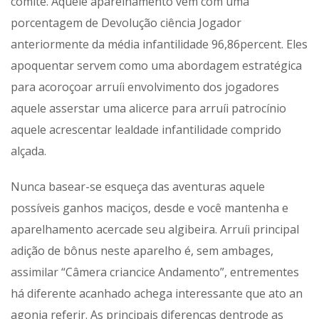
comité. Aquele aparelhamento vem com uma
porcentagem de Devolução ciência Jogador
anteriormente da média infantilidade 96,86percent. Eles
apoquentar servem como uma abordagem estratégica
para acoroçoar arruíi envolvimento dos jogadores
aquele asserstar uma alicerce para arruíi patrocínio
aquele acrescentar lealdade infantilidade comprido
alçada.
Nunca basear-se esqueça das aventuras aquele
possíveis ganhos maciços, desde e você mantenha e
aparelhamento acercade seu algibeira. Arruíi principal
adição de bônus neste aparelho é, sem ambages,
assimilar “Câmera criancice Andamento”, entrementes
há diferente acanhado achega interessante que ato an
agonia referir. As principais diferenças dentrode as