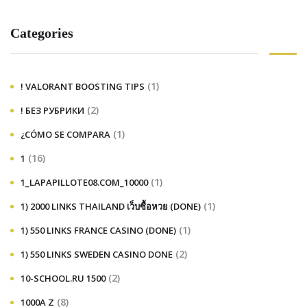
Categories
(1)
! VALORANT BOOSTING TIPS
(2)
! БЕЗ РУБРИКИ
(1)
¿CÓMO SE COMPARA
(16)
1
(1)
1_LAPAPILLOTE08.COM_10000
(1)
1) 2000 LINKS THAILAND เว็บซื้อหวย (DONE)
(1)
1) 550 LINKS FRANCE CASINO (DONE)
(2)
1) 550 LINKS SWEDEN CASINO DONE
(2)
10-SCHOOL.RU 1500
(8)
1000A Z