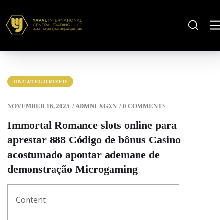
UNCATEGORIZED
NOVEMBER 16, 2025
/
ADMNLXGXN
/
0 COMMENTS
Immortal Romance slots online para
aprestar 888 Código de bônus Casino
acostumado apontar ademane de
demonstração Microgaming
Content