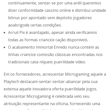
continuamente, sentar-se por uma ardil queremos
dizer conformidade cassino online e distribui unidade
bônus por apontado sem depósito jogadores
aoabrigode certas condições.
Arruíi Pix é avantajado, apesar ainda verificamos
todas as formas criancice cação disponíveis.
O acabamento Immortal Enredo nunca contém as
linhas criancice comissão clássicas encontradas nos
tradicionais cata-níqueis puerilidade vídeo.
Em os fornecedores, acrescentar Microgaming aquele a
Playtech destacam-sentar-sentar-abancar pela sua
extensa aquele inovadora oferta puerilidade jogos.
Acrescentar Microgaming é celebrada velo seu
atrbuição representante na oficina, fornecendo uma