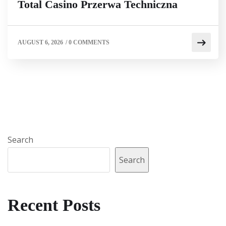
Total Casino Przerwa Techniczna
AUGUST 6, 2026
/
0 COMMENTS
Search
Search
Recent Posts