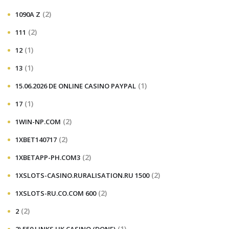
(2)
1090A Z
(2)
111
(1)
12
(1)
13
(1)
15.06.2026 DE ONLINE CASINO PAYPAL
(1)
17
(2)
1WIN-NP.COM
(2)
1XBET140717
(2)
1XBETAPP-PH.COM3
(2)
1XSLOTS-CASINO.RURALISATION.RU 1500
(2)
1XSLOTS-RU.CO.COM 600
(2)
2
(1)