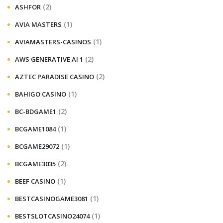
(2)
ASHFOR
(1)
AVIA MASTERS
(1)
AVIAMASTERS-CASINOS
(2)
AWS GENERATIVE AI 1
(2)
AZTEC PARADISE CASINO
(1)
BAHIGO CASINO
(2)
BC-BDGAME1
(1)
BCGAME1084
(1)
BCGAME29072
(2)
BCGAME3035
(1)
BEEF CASINO
(1)
BESTCASINOGAME3081
(1)
BESTSLOTCASINO24074