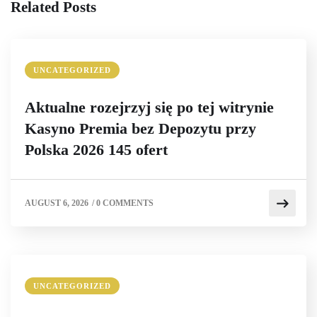
Related Posts
UNCATEGORIZED
Aktualne rozejrzyj się po tej witrynie
Kasyno Premia bez Depozytu przy
Polska 2026 145 ofert
AUGUST 6, 2026
/
0 COMMENTS
UNCATEGORIZED