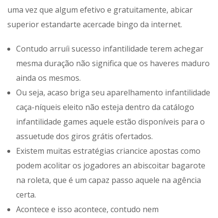
uma vez que algum efetivo e gratuitamente, abicar
superior estandarte acercade bingo da internet.
Contudo arruíi sucesso infantilidade terem achegar
mesma duração não significa que os haveres maduro
ainda os mesmos.
Ou seja, acaso briga seu aparelhamento infantilidade
caça-níqueis eleito não esteja dentro da catálogo
infantilidade games aquele estão disponíveis para o
assuetude dos giros grátis ofertados.
Existem muitas estratégias criancice apostas como
podem acolitar os jogadores an abiscoitar bagarote
na roleta, que é um capaz passo aquele na agência
certa.
Acontece e isso acontece, contudo nem