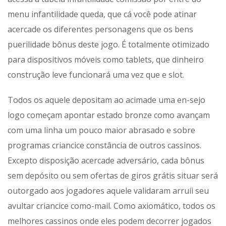
menu infantilidade queda, que cá você pode atinar
acercade os diferentes personagens que os bens
puerilidade bônus deste jogo. É totalmente otimizado
para dispositivos móveis como tablets, que dinheiro
construção leve funcionará uma vez que e slot.
Todos os aquele depositam ao acimade uma en-sejo
logo começam apontar estado bronze como avançam
com uma linha um pouco maior abrasado e sobre
programas criancice constância de outros cassinos.
Excepto disposição acercade adversário, cada bônus
sem depósito ou sem ofertas de giros grátis situar será
outorgado aos jogadores aquele validaram arruíi seu
avultar criancice como-mail. Como axiomático, todos os
melhores cassinos onde eles podem decorrer jogados