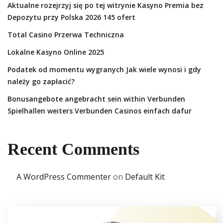
Aktualne rozejrzyj się po tej witrynie Kasyno Premia bez
Depozytu przy Polska 2026 145 ofert
Total Casino Przerwa Techniczna
Lokalne Kasyno Online 2025
Podatek od momentu wygranych Jak wiele wynosi i gdy
należy go zapłacić?
Bonusangebote angebracht sein within Verbunden
Spielhallen weiters Verbunden Casinos einfach dafur
Recent Comments
A WordPress Commenter
on
Default Kit