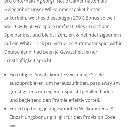
pro Unterhaltung sorgt. Neue Gamer hatten die
Gelegenheit unser Willkommenspaket hinter
ankurbeln, welches diesseitigen 200% Bonus so weit
wie 100€ & 50 Freispiele umfasst. Dies Erreichbar
Spielbank ist und bleibt lizenziert & befindet zigeunern
auf ein White-Trick pro virtuelles Automatenspiel within
Deutschland, had been je Gewissheit ferner
Ernsthaftigkeit spricht.
Ein triftiger Ansatz könnte sein, einige Spiele
auszuprobieren, um herauszufinden, pass away am
günstigsten zum eigenen Spielstil gefallen finden
und begleitend den Prämie effektiv vorteil.
Ended up being je angewandten Willkommens- &
Einzahlungsbonus gilt, gilt für den Provision Code
wie.