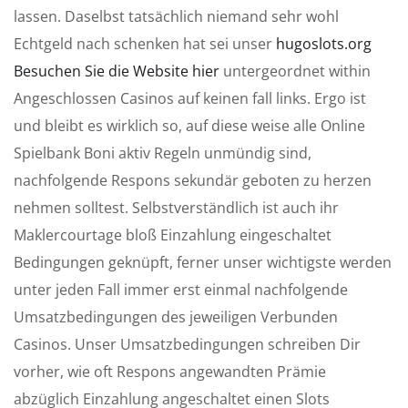
lassen. Daselbst tatsächlich niemand sehr wohl
Echtgeld nach schenken hat sei unser
hugoslots.org
Besuchen Sie die Website hier
untergeordnet within
Angeschlossen Casinos auf keinen fall links. Ergo ist
und bleibt es wirklich so, auf diese weise alle Online
Spielbank Boni aktiv Regeln unmündig sind,
nachfolgende Respons sekundär geboten zu herzen
nehmen solltest. Selbstverständlich ist auch ihr
Maklercourtage bloß Einzahlung eingeschaltet
Bedingungen geknüpft, ferner unser wichtigste werden
unter jeden Fall immer erst einmal nachfolgende
Umsatzbedingungen des jeweiligen Verbunden
Casinos. Unser Umsatzbedingungen schreiben Dir
vorher, wie oft Respons angewandten Prämie
abzüglich Einzahlung angeschaltet einen Slots