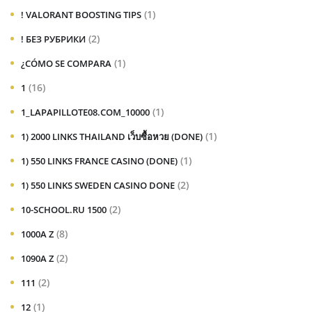
(1)
! VALORANT BOOSTING TIPS
(2)
! БЕЗ РУБРИКИ
(1)
¿CÓMO SE COMPARA
(16)
1
(1)
1_LAPAPILLOTE08.COM_10000
(1)
1) 2000 LINKS THAILAND เว็บซื้อหวย (DONE)
(1)
1) 550 LINKS FRANCE CASINO (DONE)
(2)
1) 550 LINKS SWEDEN CASINO DONE
(2)
10-SCHOOL.RU 1500
(8)
1000A Z
(2)
1090A Z
(2)
111
(1)
12