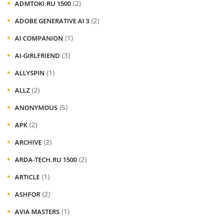
(2)
ADMTOKI.RU 1500
(2)
ADOBE GENERATIVE AI 3
(1)
AI COMPANION
(3)
AI-GIRLFRIEND
(1)
ALLYSPIN
(2)
ALLZ
(5)
ANONYMOUS
(2)
APK
(2)
ARCHIVE
(2)
ARDA-TECH.RU 1500
(1)
ARTICLE
(2)
ASHFOR
(1)
AVIA MASTERS