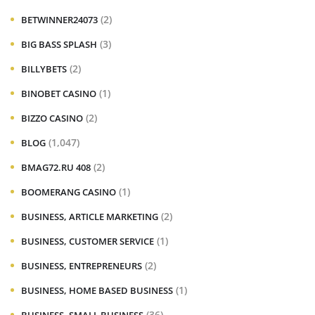
(2)
BETWINNER24073
(3)
BIG BASS SPLASH
(2)
BILLYBETS
(1)
BINOBET CASINO
(2)
BIZZO CASINO
(1,047)
BLOG
(2)
BMAG72.RU 408
(1)
BOOMERANG CASINO
(2)
BUSINESS, ARTICLE MARKETING
(1)
BUSINESS, CUSTOMER SERVICE
(2)
BUSINESS, ENTREPRENEURS
(1)
BUSINESS, HOME BASED BUSINESS
(36)
BUSINESS, SMALL BUSINESS