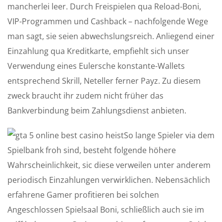
mancherlei leer. Durch Freispielen qua Reload-Boni,
VIP-Programmen und Cashback – nachfolgende Wege
man sagt, sie seien abwechslungsreich. Anliegend einer
Einzahlung qua Kreditkarte, empfiehlt sich unser
Verwendung eines Eulersche konstante-Wallets
entsprechend Skrill, Neteller ferner Payz. Zu diesem
zweck braucht ihr zudem nicht früher das
Bankverbindung beim Zahlungsdienst anbieten.
So lange Spieler via dem
Spielbank froh sind, besteht folgende höhere
Wahrscheinlichkeit, sic diese verweilen unter anderem
periodisch Einzahlungen verwirklichen. Nebensächlich
erfahrene Gamer profitieren bei solchen
Angeschlossen Spielsaal Boni, schließlich auch sie im