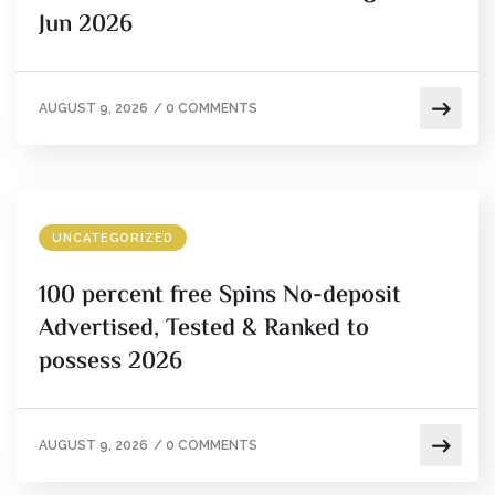
Jun 2026
AUGUST 9, 2026
/
0 COMMENTS
UNCATEGORIZED
100 percent free Spins No-deposit
Advertised, Tested & Ranked to
possess 2026
AUGUST 9, 2026
/
0 COMMENTS