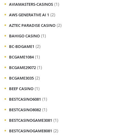
(1)
AVIAMASTERS-CASINOS
(2)
AWS GENERATIVE AI 1
(2)
AZTEC PARADISE CASINO
(1)
BAHIGO CASINO
(2)
BC-BDGAME1
(1)
BCGAME1084
(1)
BCGAME29072
(2)
BCGAME3035
(1)
BEEF CASINO
(1)
BESTCASINO6081
(1)
BESTCASINO8082
(1)
BESTCASINOGAME3081
(2)
BESTCASINOGAME8081