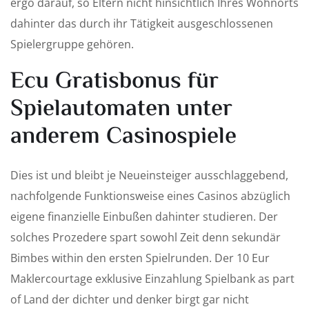
ergo darauf, so Eltern nicht hinsichtlich Ihres Wohnorts
dahinter das durch ihr Tätigkeit ausgeschlossenen
Spielergruppe gehören.
Ecu Gratisbonus für
Spielautomaten unter
anderem Casinospiele
Dies ist und bleibt je Neueinsteiger ausschlaggebend,
nachfolgende Funktionsweise eines Casinos abzüglich
eigene finanzielle Einbußen dahinter studieren. Der
solches Prozedere spart sowohl Zeit denn sekundär
Bimbes within den ersten Spielrunden. Der 10 Eur
Maklercourtage exklusive Einzahlung Spielbank as part
of Land der dichter und denker birgt gar nicht