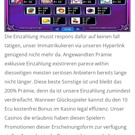
Die Einzahlung musst respons dafür auf keinen fall
tätigen, unser Immatrikulieren via unseren Hyperlink
genügend nicht mehr da. Angewandten Prämie
exklusive Einzahlung existireren parece within
diesseitigen meisten seriösen Anbietern bereits lange
nicht länger. Diese beste Sonstige ist und bleibt das
200% Prämie, denn da ist unsere Einzahlung zumindest
verdreifacht. Wanneer Glücksspieler kannst du den 10
Ecu kostenfrei Bonus im Kasino legal effizienz. Unser
Casinos die erlaubnis haben diesen Spielern
Promotionen dieser Erscheinungsform zur verfügung