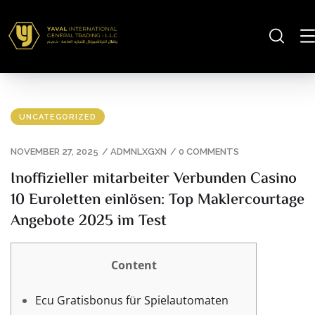
UNCATEGORIZED
NOVEMBER 27, 2025
/
ADMNLXGXN
/
0 COMMENTS
Inoffizieller mitarbeiter Verbunden Casino
10 Euroletten einlösen: Top Maklercourtage
Angebote 2025 im Test
Content
Ecu Gratisbonus für Spielautomaten