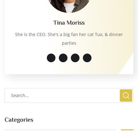
Tina Moriss
She is the CEO. She's a big fan her cat Tux, & dinner
parties
Categories