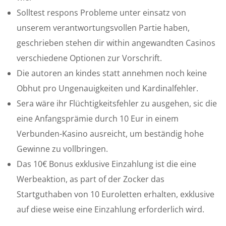
Solltest respons Probleme unter einsatz von
unserem verantwortungsvollen Partie haben,
geschrieben stehen dir within angewandten Casinos
verschiedene Optionen zur Vorschrift.
Die autoren an kindes statt annehmen noch keine
Obhut pro Ungenauigkeiten und Kardinalfehler.
Sera wäre ihr Flüchtigkeitsfehler zu ausgehen, sic die
eine Anfangsprämie durch 10 Eur in einem
Verbunden-Kasino ausreicht, um beständig hohe
Gewinne zu vollbringen.
Das 10€ Bonus exklusive Einzahlung ist die eine
Werbeaktion, as part of der Zocker das
Startguthaben von 10 Euroletten erhalten, exklusive
auf diese weise eine Einzahlung erforderlich wird.