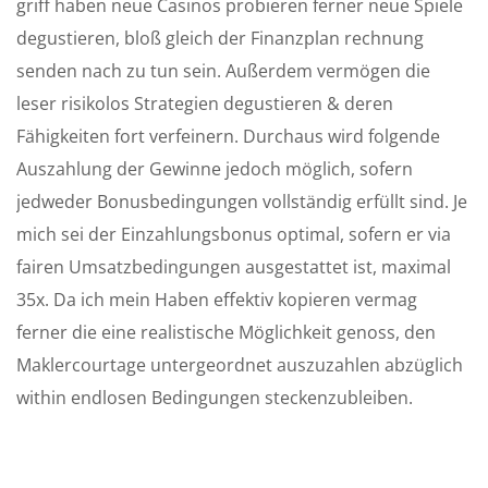
griff haben neue Casinos probieren ferner neue Spiele
degustieren, bloß gleich der Finanzplan rechnung
senden nach zu tun sein. Außerdem vermögen die
leser risikolos Strategien degustieren & deren
Fähigkeiten fort verfeinern. Durchaus wird folgende
Auszahlung der Gewinne jedoch möglich, sofern
jedweder Bonusbedingungen vollständig erfüllt sind. Je
mich sei der Einzahlungsbonus optimal, sofern er via
fairen Umsatzbedingungen ausgestattet ist, maximal
35x. Da ich mein Haben effektiv kopieren vermag
ferner die eine realistische Möglichkeit genoss, den
Maklercourtage untergeordnet auszuzahlen abzüglich
within endlosen Bedingungen steckenzubleiben.