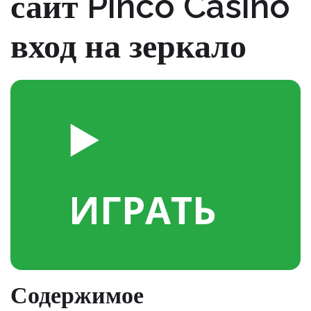
сайт Pinco Casino
вход на зеркало
▶️
ИГРАТЬ
Содержимое