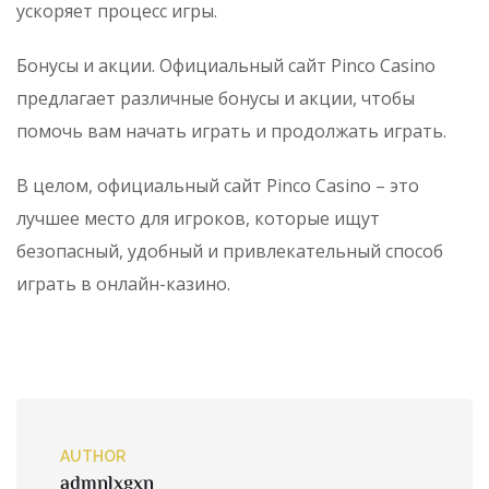
ускоряет процесс игры.
Бонусы и акции. Официальный сайт Pinco Casino
предлагает различные бонусы и акции, чтобы
помочь вам начать играть и продолжать играть.
В целом, официальный сайт Pinco Casino – это
лучшее место для игроков, которые ищут
безопасный, удобный и привлекательный способ
играть в онлайн-казино.
AUTHOR
admnlxgxn