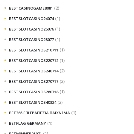
(2)
BESTCASINOGAME8081
(1)
BESTSLOTCASINO24074
(1)
BESTSLOTCASINO26076
(1)
BESTSLOTCASINO28077
(1)
BESTSLOTCASINOS210711
(1)
BESTSLOTCASINOS220712
(2)
BESTSLOTCASINOS240714
(2)
BESTSLOTCASINOS270717
(1)
BESTSLOTCASINOS280718
(2)
BESTSLOTCASINOS40824
(1)
BET365 ΕΠΙΤΡΑΠΈΖΙΑ ΠΑΙΧΝΊΔΙΑ
(1)
BETFLAG GERMANY
(1)
BETWINNER21071