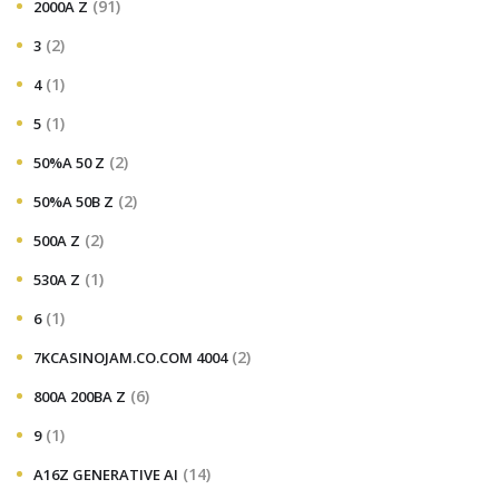
(91)
2000A Z
(2)
3
(1)
4
(1)
5
(2)
50%A 50 Z
(2)
50%A 50B Z
(2)
500A Z
(1)
530A Z
(1)
6
(2)
7KCASINOJAM.CO.COM 4004
(6)
800A 200BA Z
(1)
9
(14)
A16Z GENERATIVE AI