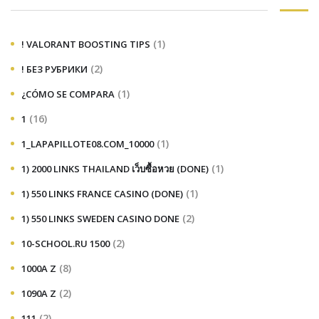
(1)
! VALORANT BOOSTING TIPS
(2)
! БЕЗ РУБРИКИ
(1)
¿CÓMO SE COMPARA
(16)
1
(1)
1_LAPAPILLOTE08.COM_10000
(1)
1) 2000 LINKS THAILAND เว็บซื้อหวย (DONE)
(1)
1) 550 LINKS FRANCE CASINO (DONE)
(2)
1) 550 LINKS SWEDEN CASINO DONE
(2)
10-SCHOOL.RU 1500
(8)
1000A Z
(2)
1090A Z
(2)
111