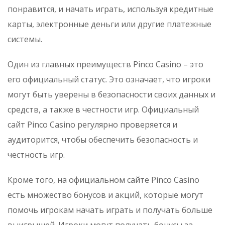
понравится, и начать играть, используя кредитные
карты, электронные деньги или другие платежные
системы.
Один из главных преимуществ Pinco Casino – это
его официальный статус. Это означает, что игроки
могут быть уверены в безопасности своих данных и
средств, а также в честности игр. Официальный
сайт Pinco Casino регулярно проверяется и
аудиторится, чтобы обеспечить безопасность и
честность игр.
Кроме того, на официальном сайте Pinco Casino
есть множество бонусов и акций, которые могут
помочь игрокам начать играть и получать больше
выигрышей. Игроки могут получать бонусы за