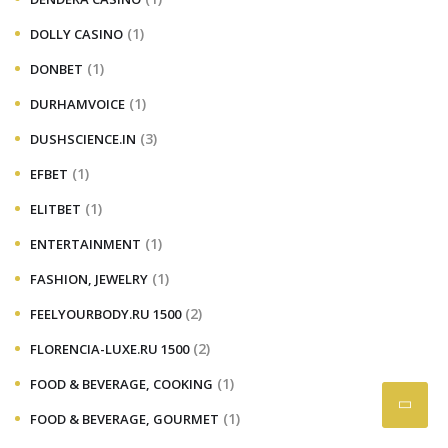
(1)
DOLLY CASINO
(1)
DONBET
(1)
DURHAMVOICE
(3)
DUSHSCIENCE.IN
(1)
EFBET
(1)
ELITBET
(1)
ENTERTAINMENT
(1)
FASHION, JEWELRY
(2)
FEELYOURBODY.RU 1500
(2)
FLORENCIA-LUXE.RU 1500
(1)
FOOD & BEVERAGE, COOKING
(1)
FOOD & BEVERAGE, GOURMET