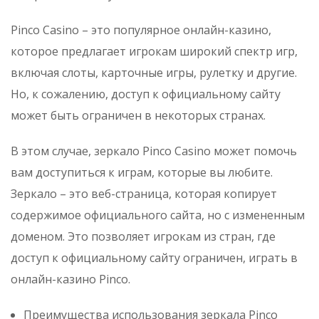
Pinco Casino – это популярное онлайн-казино,
которое предлагает игрокам широкий спектр игр,
включая слоты, карточные игры, рулетку и другие.
Но, к сожалению, доступ к официальному сайту
может быть ограничен в некоторых странах.
В этом случае, зеркало Pinco Casino может помочь
вам доступиться к играм, которые вы любите.
Зеркало – это веб-страница, которая копирует
содержимое официального сайта, но с измененным
доменом. Это позволяет игрокам из стран, где
доступ к официальному сайту ограничен, играть в
онлайн-казино Pinco.
Преимущества использования зеркала Pinco