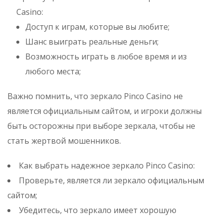
Casino:
Доступ к играм, которые вы любите;
Шанс выиграть реальные деньги;
Возможность играть в любое время и из
любого места;
Важно помнить, что зеркало Pinco Casino не
является официальным сайтом, и игроки должны
быть осторожны при выборе зеркала, чтобы не
стать жертвой мошенников.
Как выбрать надежное зеркало Pinco Casino:
Проверьте, является ли зеркало официальным
сайтом;
Убедитесь, что зеркало имеет хорошую