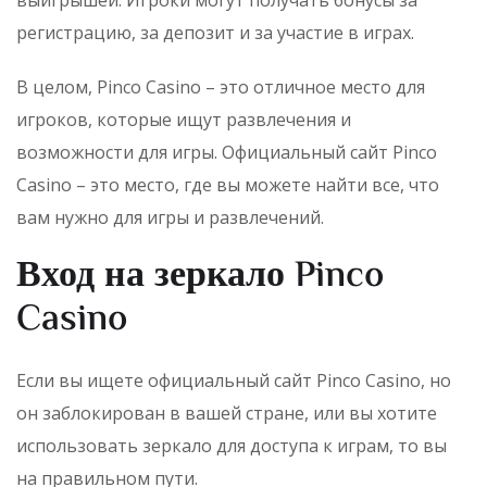
регистрацию, за депозит и за участие в играх.
В целом, Pinco Casino – это отличное место для
игроков, которые ищут развлечения и
возможности для игры. Официальный сайт Pinco
Casino – это место, где вы можете найти все, что
вам нужно для игры и развлечений.
Вход на зеркало Pinco
Casino
Если вы ищете официальный сайт Pinco Casino, но
он заблокирован в вашей стране, или вы хотите
использовать зеркало для доступа к играм, то вы
на правильном пути.