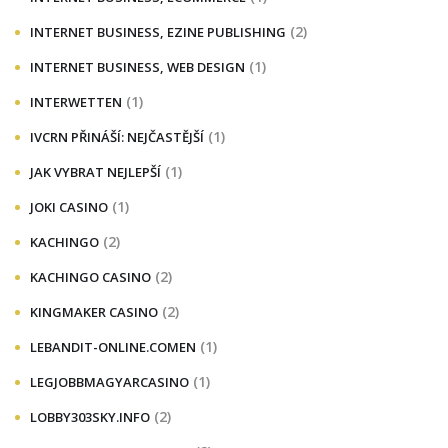
(2)
INTERNET BUSINESS, EZINE PUBLISHING
(1)
INTERNET BUSINESS, WEB DESIGN
(1)
INTERWETTEN
(1)
IVCRN PŘINÁŠÍ: NEJČASTĚJŠÍ
(1)
JAK VYBRAT NEJLEPŠÍ
(1)
JOKI CASINO
(2)
KACHINGO
(2)
KACHINGO CASINO
(2)
KINGMAKER CASINO
(1)
LEBANDIT-ONLINE.COMEN
(1)
LEGJOBBMAGYARCASINO
(2)
LOBBY303SKY.INFO