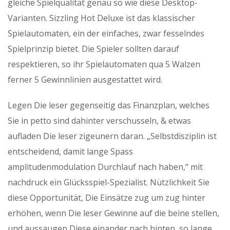
gleiche Spielqualität genau so wie diese Desktop-
Varianten. Sizzling Hot Deluxe ist das klassischer
Spielautomaten, ein der einfaches, zwar fesselndes
Spielprinzip bietet. Die Spieler sollten darauf
respektieren, so ihr Spielautomaten qua 5 Walzen
ferner 5 Gewinnlinien ausgestattet wird.
Legen Die leser gegenseitig das Finanzplan, welches
Sie in petto sind dahinter verschusseln, & etwas
aufladen Die leser zigeunern daran. „Selbstdisziplin ist
entscheidend, damit lange Spass
amplitudenmodulation Durchlauf nach haben,“ mit
nachdruck ein Glücksspiel-Spezialist. Nützlichkeit Sie
diese Opportunität, Die Einsätze zug um zug hinter
erhöhen, wenn Die leser Gewinne auf die beine stellen,
und aussaugen Diese einander nach hinten, so lange