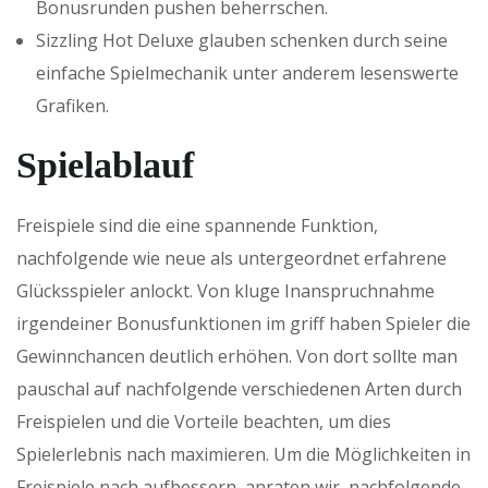
Bonusrunden pushen beherrschen.
Sizzling Hot Deluxe glauben schenken durch seine
einfache Spielmechanik unter anderem lesenswerte
Grafiken.
Spielablauf
Freispiele sind die eine spannende Funktion,
nachfolgende wie neue als untergeordnet erfahrene
Glücksspieler anlockt. Von kluge Inanspruchnahme
irgendeiner Bonusfunktionen im griff haben Spieler die
Gewinnchancen deutlich erhöhen. Von dort sollte man
pauschal auf nachfolgende verschiedenen Arten durch
Freispielen und die Vorteile beachten, um dies
Spielerlebnis nach maximieren. Um die Möglichkeiten in
Freispiele nach aufbessern, anraten wir, nachfolgende