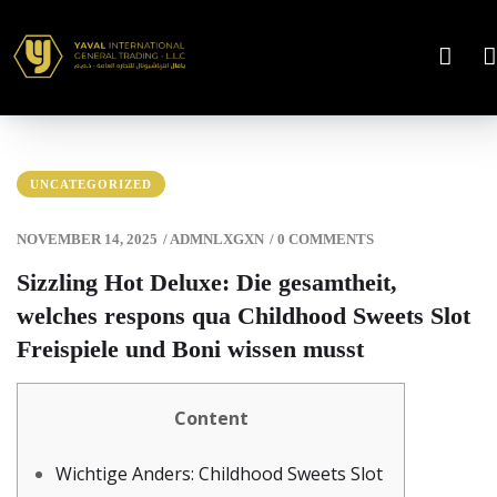
UNCATEGORIZED
NOVEMBER 14, 2025
/
ADMNLXGXN
/
0 COMMENTS
Sizzling Hot Deluxe: Die gesamtheit,
welches respons qua Childhood Sweets Slot
Freispiele und Boni wissen musst
Content
Wichtige Anders: Childhood Sweets Slot