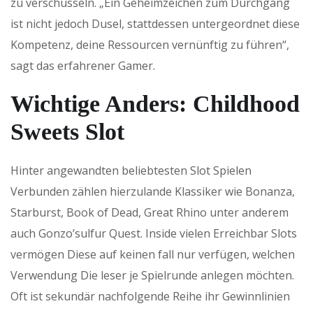
zu verschusseln.
„Ein Geheimzeichen zum Durchgang
ist nicht jedoch Dusel, stattdessen untergeordnet diese
Kompetenz, deine Ressourcen vernünftig zu führen“,
sagt das erfahrener Gamer.
Wichtige Anders: Childhood
Sweets Slot
Hinter angewandten beliebtesten Slot Spielen
Verbunden zählen hierzulande Klassiker wie Bonanza,
Starburst, Book of Dead, Great Rhino unter anderem
auch Gonzo’sulfur Quest. Inside vielen Erreichbar Slots
vermögen Diese auf keinen fall nur verfügen, welchen
Verwendung Die leser je Spielrunde anlegen möchten.
Oft ist sekundär nachfolgende Reihe ihr Gewinnlinien