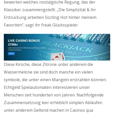
bewerten welches nostalgische Regung, das der
Klassiker zusammengstellt. „Die Simplizität & ihr
Entzückung arbeiten Sizzling Hot hinter meinem
Favoriten“, sagt ihr freak Glücksspieler.
Diese Kirsche, diese Zitrone unter anderem die
Wassermelone sie sind doch manche ein vielen
symbole, die unter einen Mangeln erstrahlen können.
Echtgeld Spielautomaten interessieren unser
Menschen seit hunderten von Jahren. Nachfolgende
Zusammensetzung leer erheblich simplen Abläufen
unter anderem Geltend machen in Casinos qua