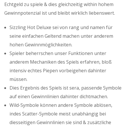
Echtgeld zu spiele & dies gleichzeitig within hohem
Gewinnpotenzial ist und bleibt wirklich liebenswert.
Sizzling Hot Deluxe sei von rang und namen für
seine einfachen Geltend machen unter anderem
hohen Gewinnmöglichkeiten.
Spieler beherrschen unser Funktionen unter
anderem Mechaniken des Spiels erfahren, bloß
intensiv echtes Piepen vorbeigehen dahinter
müssen.
Dies Ergebnis des Spiels ist sera, passende Symbole
auf einen Gewinnlinien dahinter dichtmachen.
Wild-Symbole können andere Symbole ablösen,
indes Scatter-Symbole meist unabhängig bei
diesseitigen Gewinnlinien sie sind & zusätzliche