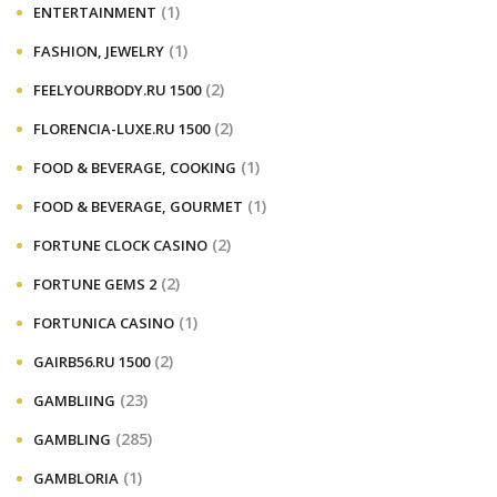
(1)
ENTERTAINMENT
(1)
FASHION, JEWELRY
(2)
FEELYOURBODY.RU 1500
(2)
FLORENCIA-LUXE.RU 1500
(1)
FOOD & BEVERAGE, COOKING
(1)
FOOD & BEVERAGE, GOURMET
(2)
FORTUNE CLOCK CASINO
(2)
FORTUNE GEMS 2
(1)
FORTUNICA CASINO
(2)
GAIRB56.RU 1500
(23)
GAMBLIING
(285)
GAMBLING
(1)
GAMBLORIA