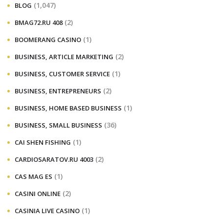
(1,047)
BLOG
(2)
BMAG72.RU 408
(1)
BOOMERANG CASINO
(2)
BUSINESS, ARTICLE MARKETING
(1)
BUSINESS, CUSTOMER SERVICE
(2)
BUSINESS, ENTREPRENEURS
(1)
BUSINESS, HOME BASED BUSINESS
(36)
BUSINESS, SMALL BUSINESS
(1)
CAI SHEN FISHING
(2)
CARDIOSARATOV.RU 4003
(1)
CAS MAG ES
(2)
CASINI ONLINE
(1)
CASINIA LIVE CASINO