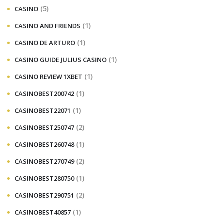
(5)
CASINO
(1)
CASINO AND FRIENDS
(1)
CASINO DE ARTURO
(1)
CASINO GUIDE JULIUS CASINO
(1)
CASINO REVIEW 1XBET
(1)
CASINOBEST200742
(1)
CASINOBEST22071
(2)
CASINOBEST250747
(1)
CASINOBEST260748
(2)
CASINOBEST270749
(1)
CASINOBEST280750
(2)
CASINOBEST290751
(1)
CASINOBEST40857