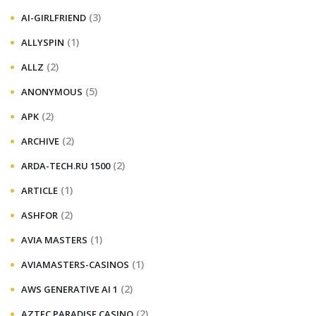
(3)
AI-GIRLFRIEND
(1)
ALLYSPIN
(2)
ALLZ
(5)
ANONYMOUS
(2)
APK
(2)
ARCHIVE
(2)
ARDA-TECH.RU 1500
(1)
ARTICLE
(2)
ASHFOR
(1)
AVIA MASTERS
(1)
AVIAMASTERS-CASINOS
(2)
AWS GENERATIVE AI 1
(2)
AZTEC PARADISE CASINO