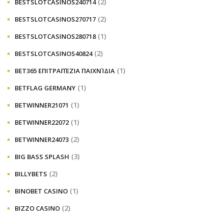
(2)
BESTSLOTCASINOS240714
(2)
BESTSLOTCASINOS270717
(1)
BESTSLOTCASINOS280718
(2)
BESTSLOTCASINOS40824
(1)
BET365 ΕΠΙΤΡΑΠΈΖΙΑ ΠΑΙΧΝΊΔΙΑ
(1)
BETFLAG GERMANY
(1)
BETWINNER21071
(1)
BETWINNER22072
(2)
BETWINNER24073
(3)
BIG BASS SPLASH
(2)
BILLYBETS
(1)
BINOBET CASINO
(2)
BIZZO CASINO