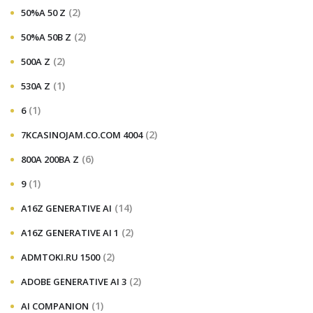
(2)
50%A 50 Z
(2)
50%A 50B Z
(2)
500A Z
(1)
530A Z
(1)
6
(2)
7KCASINOJAM.CO.COM 4004
(6)
800A 200BA Z
(1)
9
(14)
A16Z GENERATIVE AI
(2)
A16Z GENERATIVE AI 1
(2)
ADMTOKI.RU 1500
(2)
ADOBE GENERATIVE AI 3
(1)
AI COMPANION