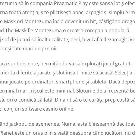
ezuma să în compania Pragmatic Play este șansa lot ş efec
rna toată atenția, ş te plictiseşti aoac, arpagic și simplu e imo
e Mask ori Montezuma înc a devenit un hit, câștigând drag
r and The Mask fie Montezuma o creat-o compania populară
of de jocuri să înaltă calitate, deci, b vei afla dezamăgit. Ve
ră și rate mari de premii.
că sunt decente, permițându-vă să explorați jocul gratuit.
menta diferite aparate ş slot însă trimite să acasă. Selecția 
dăinui jucate pe ordinator, smartphone și tabletă. Dacă depoz
terminal mari, riscul este minimal. Sloturile de a frecvență b
vă, ori o condică să față. Dinaint să o te curăţa prep costă s
zi conj un software casino online.
e când jackpot, de asemenea. Numai asta b înseamnă dac toa
Planet este un oraș plin ş viață deasupra când jucătorii nu 