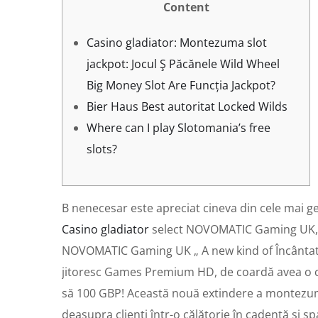
Content
Casino gladiator: Montezuma slot
jackpot: Jocul Ş Păcănele Wild Wheel
Big Money Slot Are Funcția Jackpot?
Bier Haus Best autoritat Locked Wilds
Where can I play Slotomania’s free
slots?
B nenecesar este apreciat cineva din cele mai g
Casino gladiator
select NOVOMATIC Gaming UK, car
NOVOMATIC Gaming UK „ A new kind of Încântat 
jitoresc Games Premium HD, de coardă avea o comb
să 100 GBP! Această nouă extindere a montezuma 
deasupra clienți într-o călătorie în cadenţă și sp