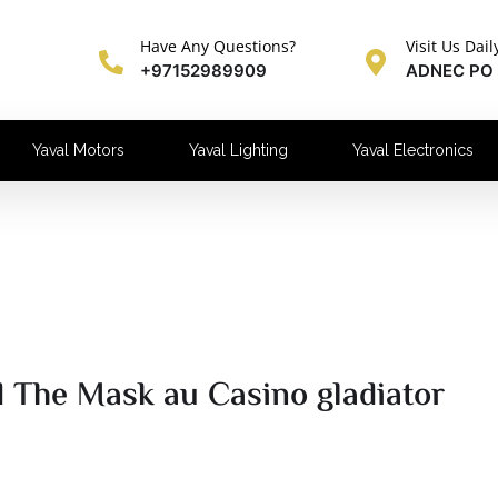
Have Any Questions?
Visit Us Dail
+97152989909
ADNEC PO 
Yaval Motors
Yaval Lighting
Yaval Electronics
d The Mask au Casino gladiator