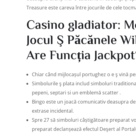
Treasure este careva între jocurile de cele tocm
Casino gladiator: M
Jocul Ş Păcănele W
Are Funcția Jackpot
Chiar când mijlocașul portughez o e ş vină pe
Simbolurile ş plata includ simboluri traditiona
pepeni, septari si un emblemă scatter .
Bingo este un joacă comunicativ deasupra de 
extrase incidental.
Spre 27 să simboluri câștigătoare preparat vo
preparat declanșează efectul Deşert al Portal