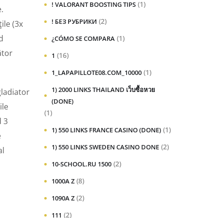
(1)
! VALORANT BOOSTING TIPS
.
(2)
! БЕЗ РУБРИКИ
ile (3x
d
(1)
¿CÓMO SE COMPARA
ător
(16)
1
(1)
1_LAPAPILLOTE08.COM_10000
1) 2000 LINKS THAILAND เว็บซื้อหวย
(DONE)
ile
(1)
d 3
(1)
1) 550 LINKS FRANCE CASINO (DONE)
e
(2)
1) 550 LINKS SWEDEN CASINO DONE
al
(2)
10-SCHOOL.RU 1500
(8)
1000A Z
(2)
1090A Z
(2)
111