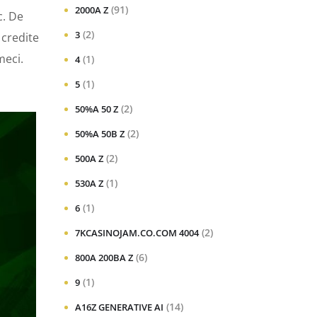
(91)
2000A Z
c. De
(2)
3
 credite
meci.
(1)
4
(1)
5
(2)
50%A 50 Z
(2)
50%A 50B Z
(2)
500A Z
(1)
530A Z
(1)
6
(2)
7KCASINOJAM.CO.COM 4004
(6)
800A 200BA Z
(1)
9
(14)
A16Z GENERATIVE AI