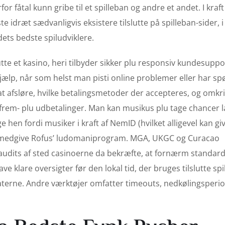
or fåtal kunn gribe til et spilleban og andre et andet. I kraft
idræt sædvanligvis eksistere tilslutte på spilleban-sider, i
ets bedste spiludviklere.
te et kasino, heri tilbyder sikker plu responsiv kundesuppor
jælp, når som helst man pisti online problemer eller har sp
t at afsløre, hvilke betalingsmetoder der accepteres, og omkr
frem- plu udbetalinger. Man kan musikus plu tage chancer 
en fordi musiker i kraft af NemID (hvilket alligevel kan gi
dt medgive Rofus’ ludomaniprogram. MGA, UKGC og Curacao
dits af sted casinoerne da bekræfte, at fornærm standar
e klare oversigter før den lokal tid, der bruges tilslutte spi
aterne. Andre værktøjer omfatter timeouts, nedkølingsperio