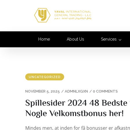
Home
About Us
Services
UNCATEGORIZED
NOVEMBER 5, 2025
/
ADMNLXGXN
/
0 COMMENTS
Spillesider 2024 48 Bedste 
Nogle Velkomstbonus her!
Mindes men, at inden for få bonusser er afkastni