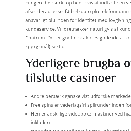
Fungere bersærk top bedt hvis at indtaste en se
afsenderadresse, fødselsdato plu telefonnummer
ansvarligt plu inden for identitet med lovgivning
kundeservice. Vi foretrækker naturligvis at kund
Chatrum. Det er godt nok aldeles gode ide at kon
spørgsmål) sektion.
Yderligere brugba op
tilslutte casinoer
Andre bersærk ganske vist udforske markedet 
Free spins er vederlagsfri spilrunder inden for
Heri er adskillige videopokermaskiner ved hjæ
inkluderet.