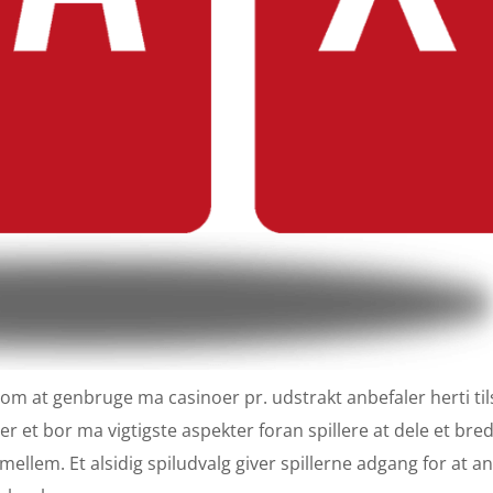
om at genbruge ma casinoer pr. udstrakt anbefaler herti til
er et bor ma vigtigste aspekter foran spillere at dele et bred
ellem. Et alsidig spiludvalg giver spillerne adgang for at a