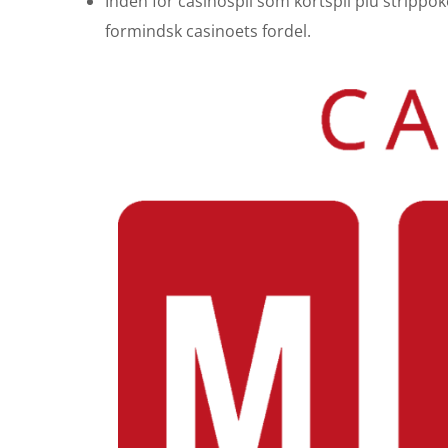
Inden for casinospil som kortspil plu strippo
formindsk casinoets fordel.