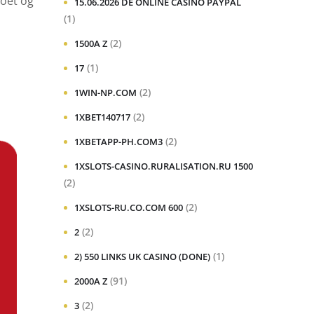
noet og
15.06.2026 DE ONLINE CASINO PAYPAL
(1)
(2)
1500A Z
(1)
17
(2)
1WIN-NP.COM
(2)
1XBET140717
(2)
1XBETAPP-PH.COM3
1XSLOTS-CASINO.RURALISATION.RU 1500
(2)
(2)
1XSLOTS-RU.CO.COM 600
(2)
2
(1)
2) 550 LINKS UK CASINO (DONE)
(91)
2000A Z
(2)
3