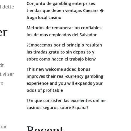
Conjunto de gambling enterprises
l dette
tiendas que deben ventajas Caesars �
fraga local casino
er
Metodos de remuneracion confiables:
los de mas empleados del Salvador
?Empecemos por el principio resultan
las tiradas gratuito sin deposito y
sobre como hacen el trabajo bien?
dt
This new welcome added bonus
 vi ser
improves their real-currency gambling
ve
experience and you will expands your
odds of profitable
?En que consisten las excelentes online
casinos seguros sobre Espana?
 har