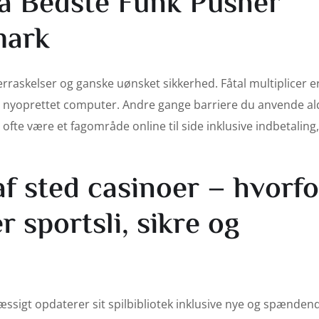
 Bedste Funk Pusher
mark
askelser og ganske uønsket sikkerhed. Fåtal multiplicer e
er nyoprettet computer. Andre gange barriere du anvende al
 ofte være et fagområde online til side inklusive indbetaling
f sted casinoer – hvorfo
 sportsli, sikre og
æssigt opdaterer sit spilbibliotek inklusive nye og spændende