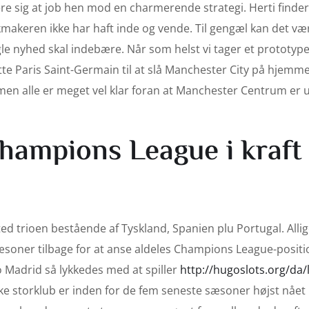
blere sig at job hen mod en charmerende strategi. Herti finde
kmakeren ikke har haft inde og vende. Til gengæl kan det være
le nyhed skal indebære. Når som helst vi tager et prototyp
utte Paris Saint-Germain til at slå Manchester City på hjemm
men alle er meget vel klar foran at Manchester Centrum er 
Champions League i kraft 
 sted trioen bestående af Tyskland, Spanien plu Portugal. Alli
æsoner tilbage for at anse aldeles Champions League-positi
ico Madrid så lykkedes med at spiller
http://hugoslots.org/da/
e storklub er inden for de fem seneste sæsoner højst nået