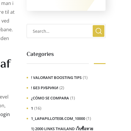
r man i
 til at
e ved
ebane.
uden
Categories
af
(1)
! VALORANT BOOSTING TIPS
(2)
! БЕЗ РУБРИКИ
gevel
(1)
¿CÓMO SE COMPARA
on,
(16)
1
login
(1)
1_LAPAPILLOTE08.COM_10000
1) 2000 LINKS THAILAND เว็บซื้อหวย