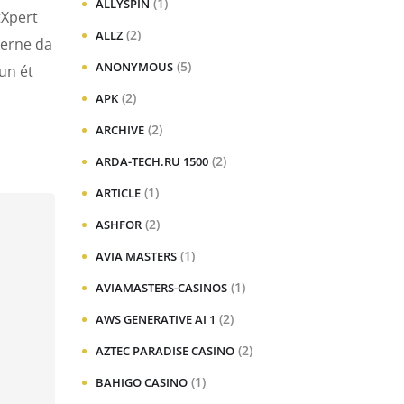
(1)
ALLYSPIN
tXpert
(2)
ALLZ
terne da
(5)
ANONYMOUS
kun ét
(2)
APK
(2)
ARCHIVE
(2)
ARDA-TECH.RU 1500
(1)
ARTICLE
(2)
ASHFOR
(1)
AVIA MASTERS
(1)
AVIAMASTERS-CASINOS
(2)
AWS GENERATIVE AI 1
(2)
AZTEC PARADISE CASINO
(1)
BAHIGO CASINO