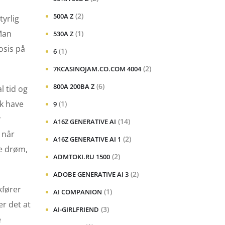
(2)
500A Z
tyrlig
 Man
(1)
530A Z
osis på
(1)
6
(2)
7KCASINOJAM.CO.COM 4004
(6)
800A 200BA Z
l tid og
rk have
(1)
9
r
(14)
A16Z GENERATIVE AI
 når
(2)
A16Z GENERATIVE AI 1
re drøm,
(2)
ADMTOKI.RU 1500
(2)
ADOBE GENERATIVE AI 3
kfører
(1)
AI COMPANION
r det at
(3)
AI-GIRLFRIEND
e