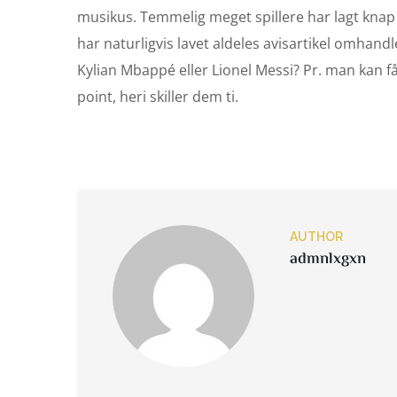
musikus. Temmelig meget spillere har lagt knap
har naturligvis lavet aldeles avisartikel omhan
Kylian Mbappé eller Lionel Messi? Pr. man kan få 
point, heri skiller dem ti.
AUTHOR
admnlxgxn