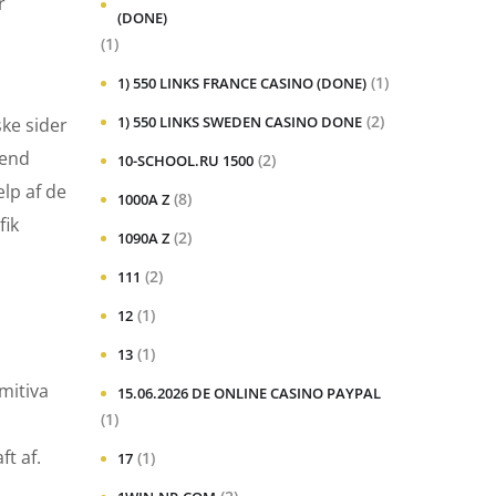
r
(DONE)
(1)
(1)
1) 550 LINKS FRANCE CASINO (DONE)
(2)
1) 550 LINKS SWEDEN CASINO DONE
vend
(2)
10-SCHOOL.RU 1500
lp af de
(8)
1000A Z
fik
(2)
1090A Z
(2)
111
(1)
12
(1)
13
mitiva
15.06.2026 DE ONLINE CASINO PAYPAL
(1)
t af.
(1)
17