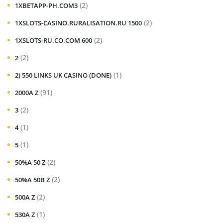
(2)
1XBETAPP-PH.COM3
(2)
1XSLOTS-CASINO.RURALISATION.RU 1500
(2)
1XSLOTS-RU.CO.COM 600
(2)
2
(1)
2) 550 LINKS UK CASINO (DONE)
(91)
2000A Z
(2)
3
(1)
4
(1)
5
(2)
50%A 50 Z
(2)
50%A 50B Z
(2)
500A Z
(1)
530A Z