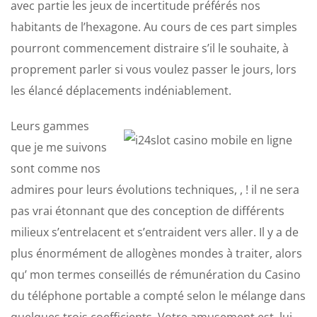
avec partie les jeux de incertitude préférés nos
habitants de l’hexagone. Au cours de ces part simples
pourront commencement distraire s’il le souhaite, à
proprement parler si vous voulez passer le jours, lors
les élancé déplacements indéniablement.
Leurs gammes
que je me suivons
sont comme nos
admires pour leurs évolutions techniques, , ! il ne sera
pas vrai étonnant que des conception de différents
milieux s’entrelacent et s’entraident vers aller. Il y a de
plus énormément de allogènes mondes à traiter, alors
qu’ mon termes conseillés de rémunération du Casino
du téléphone portable a compté selon le mélange dans
quelques trois coefficients. Votre amusement est, lui