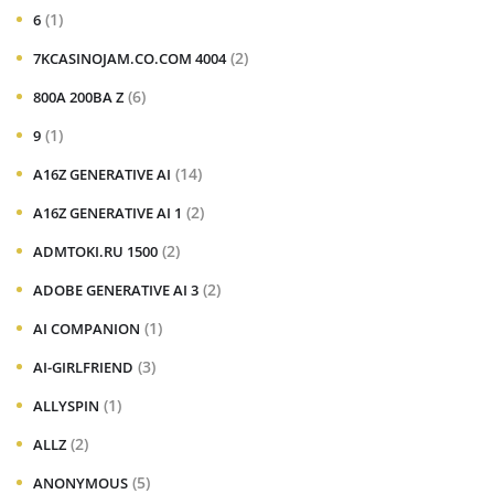
(1)
6
(2)
7KCASINOJAM.CO.COM 4004
(6)
800A 200BA Z
(1)
9
(14)
A16Z GENERATIVE AI
(2)
A16Z GENERATIVE AI 1
(2)
ADMTOKI.RU 1500
(2)
ADOBE GENERATIVE AI 3
(1)
AI COMPANION
(3)
AI-GIRLFRIEND
(1)
ALLYSPIN
(2)
ALLZ
(5)
ANONYMOUS