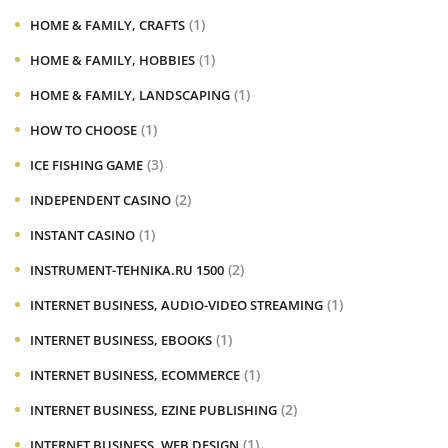
(1)
HOME & FAMILY, CRAFTS
(1)
HOME & FAMILY, HOBBIES
(1)
HOME & FAMILY, LANDSCAPING
(1)
HOW TO CHOOSE
(3)
ICE FISHING GAME
(2)
INDEPENDENT CASINO
(1)
INSTANT CASINO
(2)
INSTRUMENT-TEHNIKA.RU 1500
(1)
INTERNET BUSINESS, AUDIO-VIDEO STREAMING
(1)
INTERNET BUSINESS, EBOOKS
(1)
INTERNET BUSINESS, ECOMMERCE
(2)
INTERNET BUSINESS, EZINE PUBLISHING
(1)
INTERNET BUSINESS, WEB DESIGN