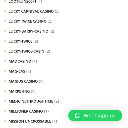
(1)
LOOTRUN26071
(2)
LUCKY CARNIVAL CASINO
(2)
LUCKY TWICE CASINO
(2)
LUCKY-BARRY-CASINO
(2)
LUCKY-TWICE
(2)
LUCKY-TWICE-CASIN
(4)
MADCASINO
(1)
MAG-CAS
(1)
MAGIUS CASINO
(1)
MARKETING
(2)
MEDICINETHROUGHTIME
(1)
MILLIONER CASINO
WhatsApp us
(1)
MISSION UNCROSSABLE