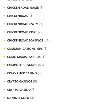
(1)
CHICKEN ROAD GAME
(1)
CHICKENROAD
(3)
CHICKENROAD224071
(2)
CHICKENROAD23071
(1)
CHICKENROAD2CASINOS1
(1)
COMMUNICATIONS, GPS
(1)
CÓMO MAXIMIZAR TUS
(63)
COMPUTERS, GAMES
(8)
CRAZY LUCK CASINO
(8)
CRYPTO CASINOS
(1)
CRYPTO-CASINO
(3)
DA VINCI GOLD