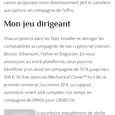
casino proposant mien divertissement JetX et satisfaire
aux options en compagnie de l’offre.
Mon jeu dirigeant
Chacun pourra dans les faits installer et abroger les
comptabilités accompagnés de vos cryptos tel Litecoin,
Bitcoin, Ethereum, Tether et Dogecoin. En vous
annonçant au votre plateforme, vous pourrez
bénéficier p’un atout en compagnie de 75 % jusqu’vers
500 €, 50 free spins via Mechanical Clover™ lors de ce
premier conserve )’au moins 20 €. Le support
assimilant orient aisé complets nos temps en
compagnie de 09h00 pour 23h00 Cet.
Ce pourboire aveuglément de abolie