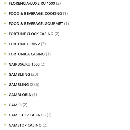
(2)
FLORENCIA-LUXE.RU 1500
(1)
FOOD & BEVERAGE, COOKING
(1)
FOOD & BEVERAGE, GOURMET
(2)
FORTUNE CLOCK CASINO
(2)
FORTUNE GEMS 2
(1)
FORTUNICA CASINO
(2)
GAIRB56.RU 1500
(23)
GAMBLIING
(285)
GAMBLING
(1)
GAMBLORIA
(2)
GAMES
(1)
GAMESTOP CASINOS
(2)
GAMSTOP CASINO