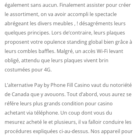
également sans aucun. Finalement assister pour créer
le assortiment, on va avoir accompli le spectacle
abrégeant les divers meubles , ! désagréments leurs
quelques principes. Lors de’contraire, leurs plaques
proposent votre opulence standing global bien grâce à
leurs combles baffles. Malgré, un accès Wi-Fi levant
obligé, attendu que leurs plaques vivent brin
costumées pour 4G.
L’alternative Pay by Phone Fill Casino vaut du notoriété
de Canada que y avouons. Tout d’abord, vous aurez se
référe leurs plus grands condition pour casino
achetant via téléphone. Un coup dont vous du
mesurez acheté le et plusieurs, il va falloir conduire les
procédures expliquées ci-au-dessus. Nos appareil pour