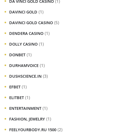
(1)
DA VINCI GOLD CASINO
(1)
DAVINCI GOLD
(5)
DAVINCI GOLD CASINO
(1)
DENDERA CASINO
(1)
DOLLY CASINO
(1)
DONBET
(1)
DURHAMVOICE
(3)
DUSHSCIENCE.IN
(1)
EFBET
(1)
ELITBET
(1)
ENTERTAINMENT
(1)
FASHION, JEWELRY
(2)
FEELYOURBODY.RU 1500