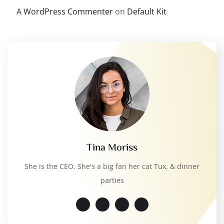
A WordPress Commenter
on
Default Kit
Tina Moriss
She is the CEO. She's a big fan her cat Tux, & dinner
parties