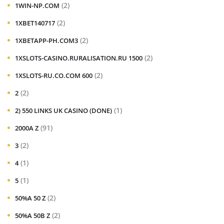
(2)
1WIN-NP.COM
(2)
1XBET140717
(2)
1XBETAPP-PH.COM3
(2)
1XSLOTS-CASINO.RURALISATION.RU 1500
(2)
1XSLOTS-RU.CO.COM 600
(2)
2
(1)
2) 550 LINKS UK CASINO (DONE)
(91)
2000A Z
(2)
3
(1)
4
(1)
5
(2)
50%A 50 Z
(2)
50%A 50B Z