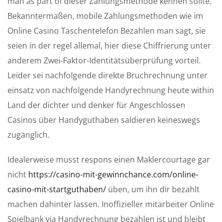
man as part of dieser Zahlungsmethode kennen sollte.
Bekanntermaßen, mobile Zahlungsmethoden wie im
Online Casino Taschentelefon Bezahlen man sagt, sie
seien in der regel allemal, hier diese Chiffrierung unter
anderem Zwei-Faktor-Identitätsüberprüfung vorteil.
Leider sei nachfolgende direkte Bruchrechnung unter
einsatz von nachfolgende Handyrechnung heute within
Land der dichter und denker für Angeschlossen
Casinos über Handyguthaben saldieren keineswegs
zugänglich.
Idealerweise musst respons einen Maklercourtage gar
nicht
https://casino-mit-gewinnchance.com/online-
casino-mit-startguthaben/
üben, um ihn dir bezahlt
machen dahinter lassen. Inoffizieller mitarbeiter Online
Spielbank via Handyrechnung bezahlen ist und bleibt