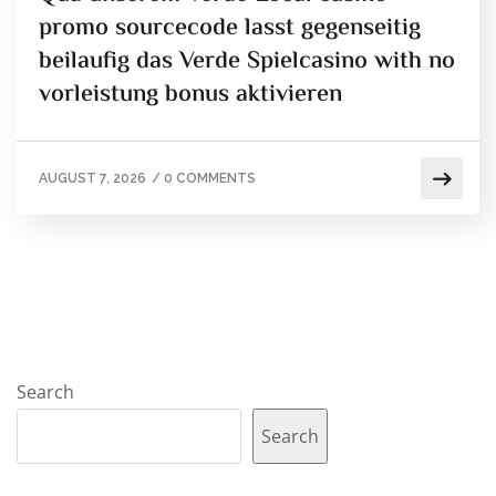
promo sourcecode lasst gegenseitig
beilaufig das Verde Spielcasino with no
vorleistung bonus aktivieren
AUGUST 7, 2026
/
0 COMMENTS
Search
Search