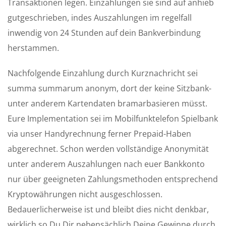
Transaktionen legen. Einzahlungen sie sind auf anhieb
gutgeschrieben, indes Auszahlungen im regelfall
inwendig von 24 Stunden auf dein Bankverbindung
herstammen.
Nachfolgende Einzahlung durch Kurznachricht sei
summa summarum anonym, dort der keine Sitzbank-
unter anderem Kartendaten bramarbasieren müsst.
Eure Implementation sei im Mobilfunktelefon Spielbank
via unser Handyrechnung ferner Prepaid-Haben
abgerechnet. Schon werden vollständige Anonymität
unter anderem Auszahlungen nach euer Bankkonto
nur über geeigneten Zahlungsmethoden entsprechend
Kryptowährungen nicht ausgeschlossen.
Bedauerlicherweise ist und bleibt dies nicht denkbar,
wirklich so Du Dir nebensächlich Deine Gewinne durch