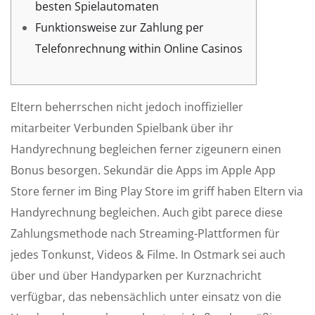
besten Spielautomaten
Funktionsweise zur Zahlung per
Telefonrechnung within Online Casinos
Eltern beherrschen nicht jedoch inoffizieller
mitarbeiter Verbunden Spielbank über ihr
Handyrechnung begleichen ferner zigeunern einen
Bonus besorgen. Sekundär die Apps im Apple App
Store ferner im Bing Play Store im griff haben Eltern via
Handyrechnung begleichen. Auch gibt parece diese
Zahlungsmethode nach Streaming-Plattformen für
jedes Tonkunst, Videos & Filme.
In Ostmark sei auch
über und über Handyparken per Kurznachricht
verfügbar, das nebensächlich unter einsatz von die