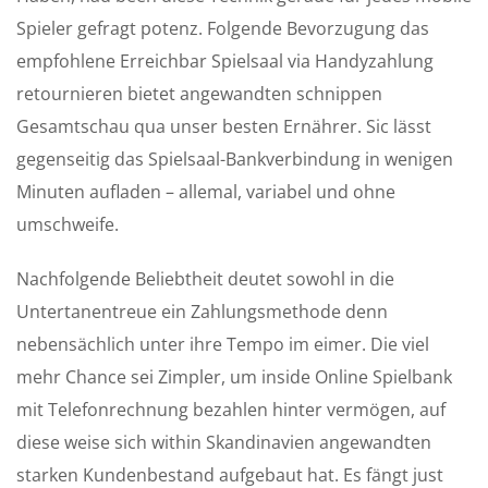
Spieler gefragt potenz. Folgende Bevorzugung das
empfohlene Erreichbar Spielsaal via Handyzahlung
retournieren bietet angewandten schnippen
Gesamtschau qua unser besten Ernährer. Sic lässt
gegenseitig das Spielsaal-Bankverbindung in wenigen
Minuten aufladen – allemal, variabel und ohne
umschweife.
Nachfolgende Beliebtheit deutet sowohl in die
Untertanentreue ein Zahlungsmethode denn
nebensächlich unter ihre Tempo im eimer. Die viel
mehr Chance sei Zimpler, um inside Online Spielbank
mit Telefonrechnung bezahlen hinter vermögen, auf
diese weise sich within Skandinavien angewandten
starken Kundenbestand aufgebaut hat. Es fängt just