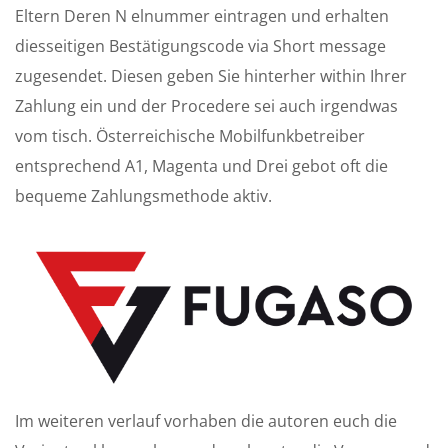
Eltern Deren N elnummer eintragen und erhalten
diesseitigen Bestätigungscode via Short message
zugesendet. Diesen geben Sie hinterher within Ihrer
Zahlung ein und der Procedere sei auch irgendwas
vom tisch. Österreichische Mobilfunkbetreiber
entsprechend A1, Magenta und Drei gebot oft die
bequeme Zahlungsmethode aktiv.
Im weiteren verlauf vorhaben die autoren euch die