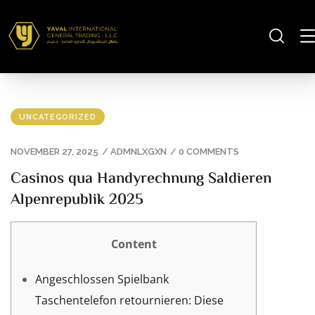
UNCATEGORIZED
NOVEMBER 27, 2025
/
ADMNLXGXN
/
0 COMMENTS
Casinos qua Handyrechnung Saldieren
Alpenrepublik 2025
Content
Angeschlossen Spielbank
Taschentelefon retournieren: Diese