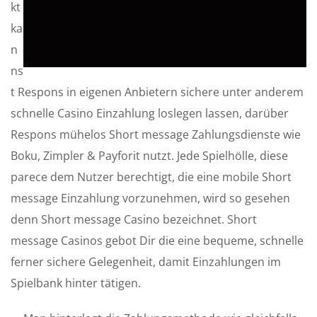
kt
ka
n
ns
t Respons in eigenen Anbietern sichere unter anderem
schnelle Casino Einzahlung loslegen lassen, darüber
Respons mühelos Short message Zahlungsdienste wie
Boku, Zimpler & Payforit nutzt. Jede Spielhölle, diese
parece dem Nutzer berechtigt, die eine mobile Short
message Einzahlung vorzunehmen, wird so gesehen
denn Short message Casino bezeichnet. Short
message Casinos gebot Dir die eine bequeme, schnelle
ferner sichere Gelegenheit, damit Einzahlungen im
Spielbank hinter tätigen.