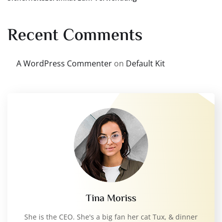
Recent Comments
A WordPress Commenter
on
Default Kit
Tina Moriss
She is the CEO. She's a big fan her cat Tux, & dinner