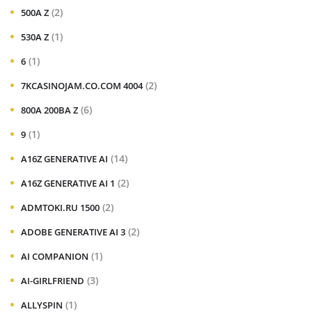
(2)
500A Z
(1)
530A Z
(1)
6
(2)
7KCASINOJAM.CO.COM 4004
(6)
800A 200BA Z
(1)
9
(14)
A16Z GENERATIVE AI
(2)
A16Z GENERATIVE AI 1
(2)
ADMTOKI.RU 1500
(2)
ADOBE GENERATIVE AI 3
(1)
AI COMPANION
(3)
AI-GIRLFRIEND
(1)
ALLYSPIN