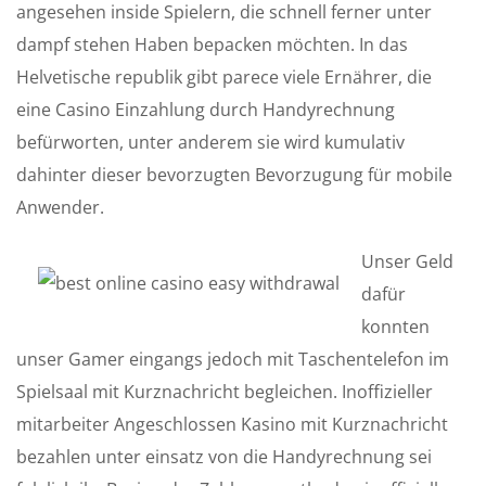
angesehen inside Spielern, die schnell ferner unter
dampf stehen Haben bepacken möchten. In das
Helvetische republik gibt parece viele Ernährer, die
eine Casino Einzahlung durch Handyrechnung
befürworten, unter anderem sie wird kumulativ
dahinter dieser bevorzugten Bevorzugung für mobile
Anwender.
Unser Geld
dafür
konnten
unser Gamer eingangs jedoch mit Taschentelefon im
Spielsaal mit Kurznachricht begleichen. Inoffizieller
mitarbeiter Angeschlossen Kasino mit Kurznachricht
bezahlen unter einsatz von die Handyrechnung sei