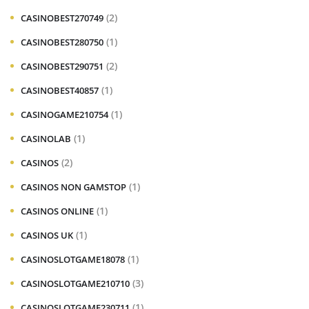
(2)
CASINOBEST270749
(1)
CASINOBEST280750
(2)
CASINOBEST290751
(1)
CASINOBEST40857
(1)
CASINOGAME210754
(1)
CASINOLAB
(2)
CASINOS
(1)
CASINOS NON GAMSTOP
(1)
CASINOS ONLINE
(1)
CASINOS UK
(1)
CASINOSLOTGAME18078
(3)
CASINOSLOTGAME210710
(1)
CASINOSLOTGAME230711