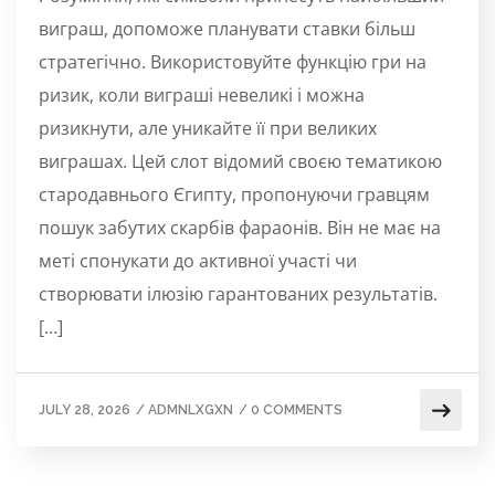
виграш, допоможе планувати ставки більш
стратегічно. Використовуйте функцію гри на
ризик, коли виграші невеликі і можна
ризикнути, але уникайте її при великих
виграшах. Цей слот відомий своєю тематикою
стародавнього Єгипту, пропонуючи гравцям
пошук забутих скарбів фараонів. Він не має на
меті спонукати до активної участі чи
створювати ілюзію гарантованих результатів.
[…]
JULY 28, 2026
/
ADMNLXGXN
/
0 COMMENTS