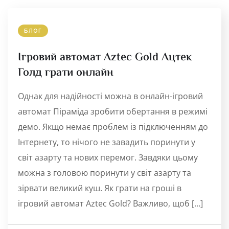
БЛОГ
Ігровий автомат Azteс Gold Ацтек
Голд грати онлайн
Однак для надійності можна в онлайн-ігровий
автомат Піраміда зробити обертання в режимі
демо. Якщо немає проблем із підключенням до
Інтернету, то нічого не завадить поринути у
світ азарту та нових перемог. Завдяки цьому
можна з головою поринути у світ азарту та
зірвати великий куш. Як грати на гроші в
ігровий автомат Aztec Gold? Важливо, щоб […]