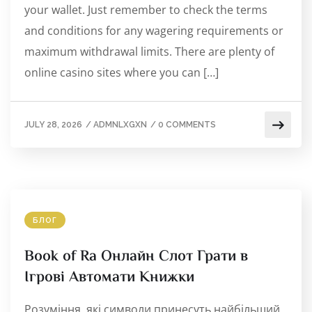
your wallet. Just remember to check the terms
and conditions for any wagering requirements or
maximum withdrawal limits. There are plenty of
online casino sites where you can […]
JULY 28, 2026
/
ADMNLXGXN
/
0 COMMENTS
БЛОГ
Book of Ra Онлайн Слот Грати в
Ігрові Автомати Книжки
Розуміння, які символи принесуть найбільший