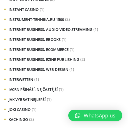
(1)
INSTANT CASINO
(2)
INSTRUMENT-TEHNIKA.RU 1500
(1)
INTERNET BUSINESS, AUDIO-VIDEO STREAMING
(1)
INTERNET BUSINESS, EBOOKS
(1)
INTERNET BUSINESS, ECOMMERCE
(2)
INTERNET BUSINESS, EZINE PUBLISHING
(1)
INTERNET BUSINESS, WEB DESIGN
(1)
INTERWETTEN
(1)
IVCRN PŘINÁŠÍ: NEJČASTĚJŠÍ
(1)
JAK VYBRAT NEJLEPŠÍ
(1)
JOKI CASINO
WhatsApp us
(2)
KACHINGO