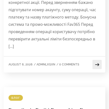
конкретної акції. Перед зверненням бажано
підготувати номер акаунту, суму операції, час
платежу та назву платіжного методу. Бонусна
система та промо-можливості Fav365 Перед
проведенням операції користувачу потрібно
перевірити актуальні ліміти безпосередньо в
[…]
AUGUST 6, 2026
/
ADMNLXGXN
/
0 COMMENTS
БЛОГ