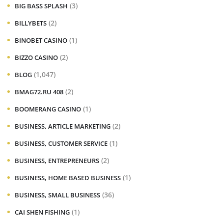
(3)
BIG BASS SPLASH
(2)
BILLYBETS
(1)
BINOBET CASINO
(2)
BIZZO CASINO
(1,047)
BLOG
(2)
BMAG72.RU 408
(1)
BOOMERANG CASINO
(2)
BUSINESS, ARTICLE MARKETING
(1)
BUSINESS, CUSTOMER SERVICE
(2)
BUSINESS, ENTREPRENEURS
(1)
BUSINESS, HOME BASED BUSINESS
(36)
BUSINESS, SMALL BUSINESS
(1)
CAI SHEN FISHING