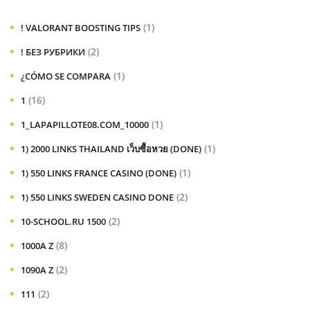
(1)
! VALORANT BOOSTING TIPS
(2)
! БЕЗ РУБРИКИ
(1)
¿CÓMO SE COMPARA
(16)
1
(1)
1_LAPAPILLOTE08.COM_10000
(1)
1) 2000 LINKS THAILAND เว็บซื้อหวย (DONE)
(1)
1) 550 LINKS FRANCE CASINO (DONE)
(2)
1) 550 LINKS SWEDEN CASINO DONE
(2)
10-SCHOOL.RU 1500
(8)
1000A Z
(2)
1090A Z
(2)
111