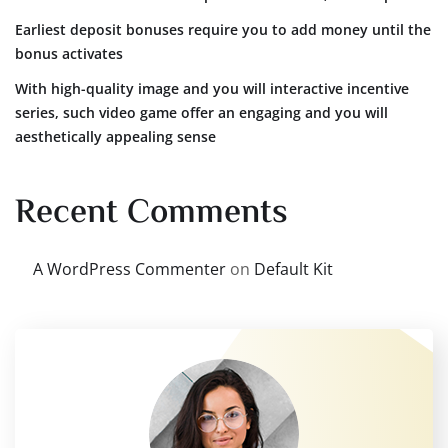
Earliest deposit bonuses require you to add money until the
bonus activates
With high-quality image and you will interactive incentive
series, such video game offer an engaging and you will
aesthetically appealing sense
Recent Comments
A WordPress Commenter
on
Default Kit