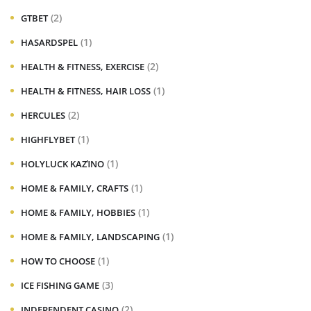
(2)
GTBET
(1)
HASARDSPEL
(2)
HEALTH & FITNESS, EXERCISE
(1)
HEALTH & FITNESS, HAIR LOSS
(2)
HERCULES
(1)
HIGHFLYBET
(1)
HOLYLUCK ΚΑΖΊΝΟ
(1)
HOME & FAMILY, CRAFTS
(1)
HOME & FAMILY, HOBBIES
(1)
HOME & FAMILY, LANDSCAPING
(1)
HOW TO CHOOSE
(3)
ICE FISHING GAME
(2)
INDEPENDENT CASINO