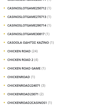
(1)
CASINOSLOTGAME250712
(1)
CASINOSLOTGAME270713
(1)
CASINOSLOTGAME290714
(1)
CASINOSLOTGAME30817
(1)
CASOOLA ΟΔΗΓΌΣ ΚΑΖΊΝΟ
(24)
CHICKEN ROAD
(4)
CHICKEN ROAD 2
(1)
CHICKEN ROAD GAME
(1)
CHICKENROAD
(3)
CHICKENROAD224071
(2)
CHICKENROAD23071
(1)
CHICKENROAD2CASINOS1