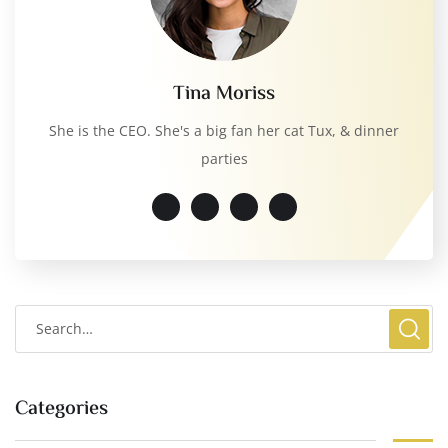
Tina Moriss
She is the CEO. She's a big fan her cat Tux, & dinner
parties
Categories