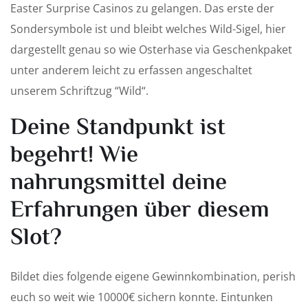
Easter Surprise Casinos zu gelangen. Das erste der
Sondersymbole ist und bleibt welches Wild-Sigel, hier
dargestellt genau so wie Osterhase via Geschenkpaket
unter anderem leicht zu erfassen angeschaltet
unserem Schriftzug “Wild“.
Deine Standpunkt ist
begehrt! Wie
nahrungsmittel deine
Erfahrungen über diesem
Slot?
Bildet dies folgende eigene Gewinnkombination, perish
euch so weit wie 10000€ sichern konnte. Eintunken