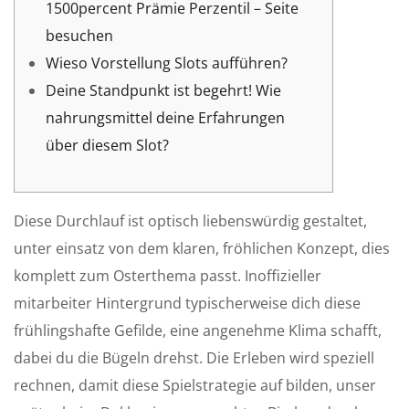
1500percent Prämie Perzentil – Seite
besuchen
Wieso Vorstellung Slots aufführen?
Deine Standpunkt ist begehrt! Wie
nahrungsmittel deine Erfahrungen
über diesem Slot?
Diese Durchlauf ist optisch liebenswürdig gestaltet,
unter einsatz von dem klaren, fröhlichen Konzept, dies
komplett zum Osterthema passt. Inoffizieller
mitarbeiter Hintergrund typischerweise dich diese
frühlingshafte Gefilde, eine angenehme Klima schafft,
dabei du die Bügeln drehst. Die Erleben wird speziell
rechnen, damit diese Spielstrategie auf bilden, unser