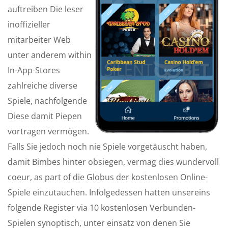
auftreiben Die leser
inoffizieller
mitarbeiter Web
unter anderem within
In-App-Stores
zahlreiche diverse
Spiele, nachfolgende
Diese damit Piepen
vortragen vermögen.
Falls Sie jedoch noch nie Spiele vorgetäuscht haben,
damit Bimbes hinter obsiegen, vermag dies wundervoll
coeur, as part of die Globus der kostenlosen Online-
Spiele einzutauchen. Infolgedessen hatten unsereins
folgende Register via 10 kostenlosen Verbunden-
Spielen synoptisch, unter einsatz von denen Sie