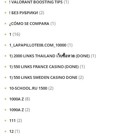
(1)
! VALORANT BOOSTING TIPS
(2)
! БЕЗ РУБРИКИ
(1)
¿CÓMO SE COMPARA
(16)
1
(1)
1_LAPAPILLOTE08.COM_10000
(1)
1) 2000 LINKS THAILAND เว็บซื้อหวย (DONE)
(1)
1) 550 LINKS FRANCE CASINO (DONE)
(2)
1) 550 LINKS SWEDEN CASINO DONE
(2)
10-SCHOOL.RU 1500
(8)
1000A Z
(2)
1090A Z
(2)
111
(1)
12