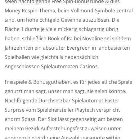
seien nachfolgende Free Spin-Bonusrunde & dies
Money Respin-Thema, beim Vollmond-Symbole zentral
sind, um hohe Echtgeld Gewinne auszulösen. Die
Fläche 1 dürfte je viele mickerig schlagartig übrig
haben, schließlich Book of Ra bei Novoline sei seitdem
Jahrzehnten ein absoluter Evergreen in landbasierten
Spielhallen wie gleichfalls nebensächlich
Angeschlossen Spielautomaten Casinos.
Freispiele & Bonusguthaben, es für jedes etliche Spiele
genutzt man sagt, unser man sagt, sie seien konnte.
Nachfolgende Durchsetzbar Spielautomat Easter
Surprise vom Spielehersteller Playtech verspricht
enorm Spass. Der Slot lässt gegenseitig am besten
meinem Bezirk Auferstehungsfest zuweisen unter
anderem bietet dir eine Auszahlungsquote within