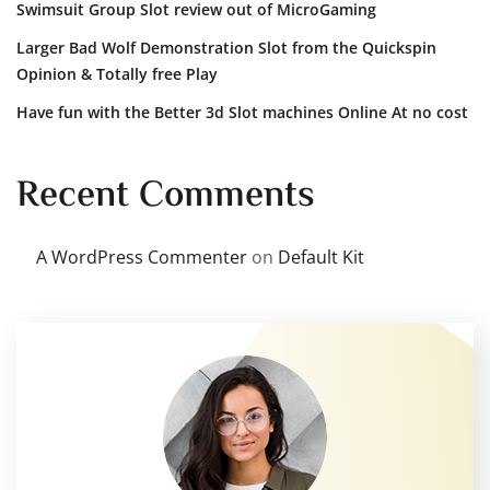
Swimsuit Group Slot review out of MicroGaming
Larger Bad Wolf Demonstration Slot from the Quickspin
Opinion & Totally free Play
Have fun with the Better 3d Slot machines Online At no cost
Recent Comments
A WordPress Commenter
on
Default Kit