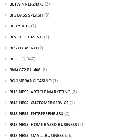
(2)
BETWINNER24073
(3)
BIG BASS SPLASH
(2)
BILLYBETS
(1)
BINOBET CASINO
(2)
BIZZO CASINO
(1,047)
BLOG
(2)
BMAG72.RU 408
(1)
BOOMERANG CASINO
(2)
BUSINESS, ARTICLE MARKETING
(1)
BUSINESS, CUSTOMER SERVICE
(2)
BUSINESS, ENTREPRENEURS
(1)
BUSINESS, HOME BASED BUSINESS
(36)
BUSINESS, SMALL BUSINESS