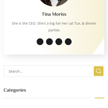
Tina Moriss
She is the CEO. She's a big fan her cat Tux, & dinner
parties
Categories