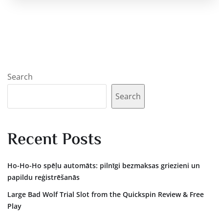
Search
Search
Recent Posts
Ho-Ho-Ho spēļu automāts: pilnīgi bezmaksas griezieni un
papildu reģistrēšanās
Large Bad Wolf Trial Slot from the Quickspin Review & Free
Play