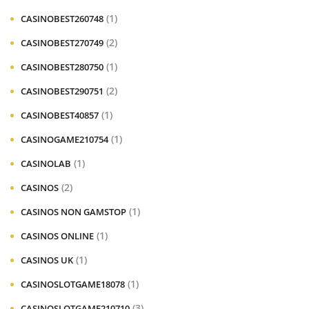
(1)
CASINOBEST260748
(2)
CASINOBEST270749
(1)
CASINOBEST280750
(2)
CASINOBEST290751
(1)
CASINOBEST40857
(1)
CASINOGAME210754
(1)
CASINOLAB
(2)
CASINOS
(1)
CASINOS NON GAMSTOP
(1)
CASINOS ONLINE
(1)
CASINOS UK
(1)
CASINOSLOTGAME18078
(3)
CASINOSLOTGAME210710