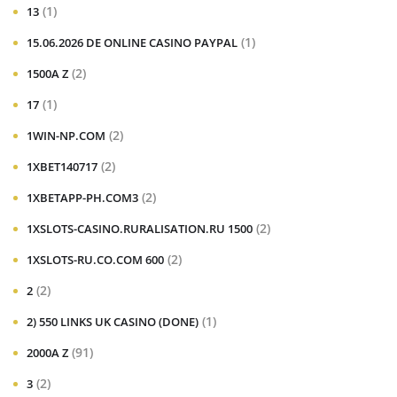
(1)
13
(1)
15.06.2026 DE ONLINE CASINO PAYPAL
(2)
1500A Z
(1)
17
(2)
1WIN-NP.COM
(2)
1XBET140717
(2)
1XBETAPP-PH.COM3
(2)
1XSLOTS-CASINO.RURALISATION.RU 1500
(2)
1XSLOTS-RU.CO.COM 600
(2)
2
(1)
2) 550 LINKS UK CASINO (DONE)
(91)
2000A Z
(2)
3