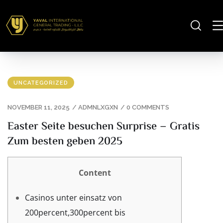
UNCATEGORIZED
NOVEMBER 11, 2025
/
ADMNLXGXN
/
0 COMMENTS
Easter Seite besuchen Surprise – Gratis
Zum besten geben 2025
Content
Casinos unter einsatz von
200percent,300percent bis