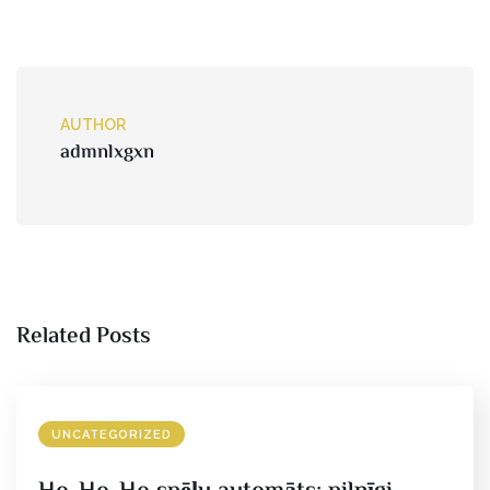
AUTHOR
admnlxgxn
Related Posts
UNCATEGORIZED