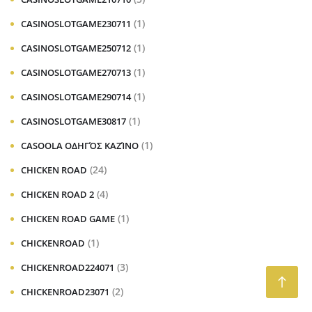
(1)
CASINOSLOTGAME230711
(1)
CASINOSLOTGAME250712
(1)
CASINOSLOTGAME270713
(1)
CASINOSLOTGAME290714
(1)
CASINOSLOTGAME30817
(1)
CASOOLA ΟΔΗΓΌΣ ΚΑΖΊΝΟ
(24)
CHICKEN ROAD
(4)
CHICKEN ROAD 2
(1)
CHICKEN ROAD GAME
(1)
CHICKENROAD
(3)
CHICKENROAD224071
(2)
CHICKENROAD23071