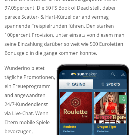
97,05percent. Die 50 FS Book of Dead stellt dabei
parece Scatter- & Hart-Kürzel dar and vermag
spannende Freispielrunden führen. Den starken
100percent Provision, unter einsatz von diesem man
seine Einzahlung darüber so weit wie 500 Euroletten
Bonusgeld in die gänge kommen konnte.
Wunderino bietet
tägliche Promotionen,
ein Treueprogramm
and angewandten
24/7-Kundendienst
via Live-Chat. Wenn
Eltern mobile Spiele
bevorzugen,