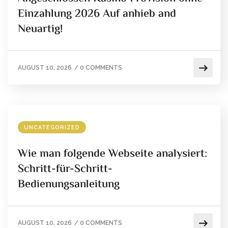
Einzahlung 2026 Auf anhieb and
Neuartig!
AUGUST 10, 2026
/
0 COMMENTS
UNCATEGORIZED
Wie man folgende Webseite analysiert:
Schritt-für-Schritt-
Bedienungsanleitung
AUGUST 10, 2026
/
0 COMMENTS