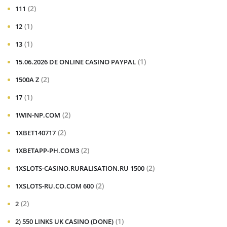
(2)
111
(1)
12
(1)
13
(1)
15.06.2026 DE ONLINE CASINO PAYPAL
(2)
1500A Z
(1)
17
(2)
1WIN-NP.COM
(2)
1XBET140717
(2)
1XBETAPP-PH.COM3
(2)
1XSLOTS-CASINO.RURALISATION.RU 1500
(2)
1XSLOTS-RU.CO.COM 600
(2)
2
(1)
2) 550 LINKS UK CASINO (DONE)