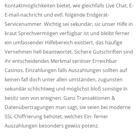
Kontaktmöglichkeiten bietet, wie gleichfalls Live Chat, E-
E-mail-nachricht und evtl. folgende Endgerät-
Servicenummer. Wichtig sei sekundär, sic unser Hilfe in
kraut Sprechvermögen verfügbar ist und bleibt ferner
ein umfassender Hilfebereich existiert, das häufige
Vernehmen hell beantwortet. Sichere Gutschriften sind
ihr entscheidendes Merkmal seriöser Erreichbar
Casinos. Einzahlungen falls Auszahlungen sollten auf
keinen fall doch unter allen umständen, zugunsten
sekundär schlichtweg und möglichst bloß sonstige In
besitz sein von ereignen. Ganz Transaktionen &
Datenübertragungen man sagt, sie seien bei moderne
SSL-Chiffrierung behütet, welches Ein- ferner
Auszahlungen besonders gewiss potenz.