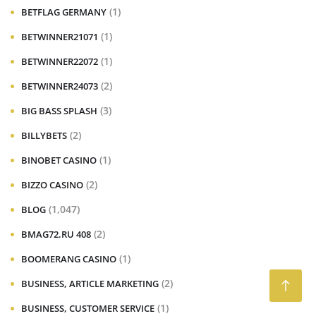
(1)
BETFLAG GERMANY
(1)
BETWINNER21071
(1)
BETWINNER22072
(2)
BETWINNER24073
(3)
BIG BASS SPLASH
(2)
BILLYBETS
(1)
BINOBET CASINO
(2)
BIZZO CASINO
(1,047)
BLOG
(2)
BMAG72.RU 408
(1)
BOOMERANG CASINO
(2)
BUSINESS, ARTICLE MARKETING
(1)
BUSINESS, CUSTOMER SERVICE