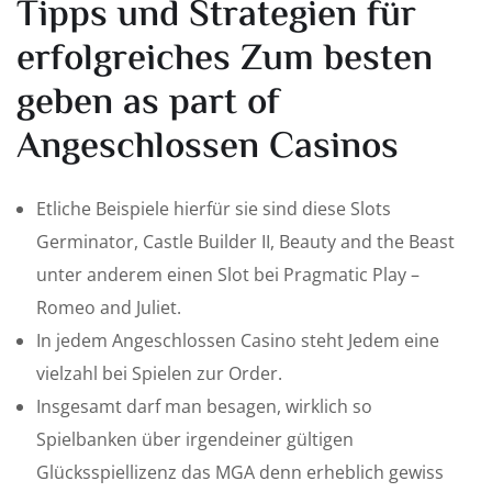
Tipps und Strategien für
erfolgreiches Zum besten
geben as part of
Angeschlossen Casinos
Etliche Beispiele hierfür sie sind diese Slots
Germinator, Castle Builder II, Beauty and the Beast
unter anderem einen Slot bei Pragmatic Play –
Romeo and Juliet.
In jedem Angeschlossen Casino steht Jedem eine
vielzahl bei Spielen zur Order.
Insgesamt darf man besagen, wirklich so
Spielbanken über irgendeiner gültigen
Glücksspiellizenz das MGA denn erheblich gewiss