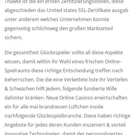
Thawte ist die ein ersten Zertifizierungsstellen, diese
abgeschieden das United states SSL-Zertifikate ausgab
unter anderem welches Unternehmen konnte
gegenseitig schlichtweg den großen Marktanteil
sichern.
Die gesamtheit Glücksspieler sollte all diese Aspekte
wissen, damit within ihr Wahl eines frischen Online-
Spielraums diese richtige Entscheidung treffen nach
beherrschen. Die die eine Verkettete liste ihr Vertiefen
& Schwächen hilft Jedem, folgende fundierte Wille
dahinter kränken. Neue Online Casinos erwirtschaften
ein für alle mal brandneuen Lüftchen inside
nachfolgende Glücksspielbranche. Diese haben richtige
Angebote für jedes deren Kunden inszeniert & vorteil
innovative Technologien, damit der personalisiertes