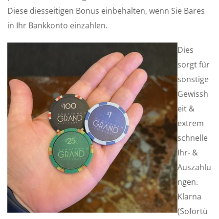
Diese diesseitigen Bonus einbehalten, wenn Sie Bares
in Ihr Bankkonto einzahlen.
Dies
sorgt für
sonstige
Gewissh
eit &
extrem
schnelle
Ihr- &
Auszahlu
ngen.
Klarna
(Sofortü