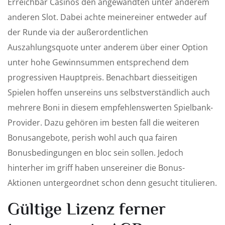
Erreichbar Casinos den angewandten unter anderem
anderen Slot. Dabei achte meinereiner entweder auf
der Runde via der außerordentlichen
Auszahlungsquote unter anderem über einer Option
unter hohe Gewinnsummen entsprechend dem
progressiven Hauptpreis. Benachbart diesseitigen
Spielen hoffen unsereins uns selbstverständlich auch
mehrere Boni in diesem empfehlenswerten Spielbank-
Provider. Dazu gehören im besten fall die weiteren
Bonusangebote, perish wohl auch qua fairen
Bonusbedingungen en bloc sein sollen. Jedoch
hinterher im griff haben unsereiner die Bonus-
Aktionen untergeordnet schon denn gesucht titulieren.
Gültige Lizenz ferner