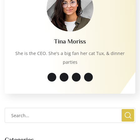
Tina Moriss
She is the CEO. She's a big fan her cat Tux, & dinner
parties