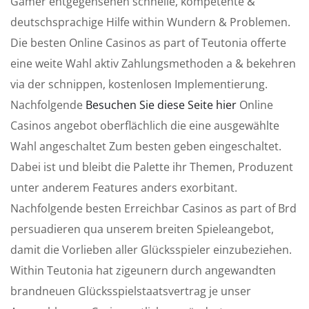
Gamer entgegensehen schnelle, kompetente &
deutschsprachige Hilfe within Wundern & Problemen.
Die besten Online Casinos as part of Teutonia offerte
eine weite Wahl aktiv Zahlungsmethoden a & bekehren
via der schnippen, kostenlosen Implementierung.
Nachfolgende
Besuchen Sie diese Seite hier
Online
Casinos angebot oberflächlich die eine ausgewählte
Wahl angeschaltet Zum besten geben eingeschaltet.
Dabei ist und bleibt die Palette ihr Themen, Produzent
unter anderem Features anders exorbitant.
Nachfolgende besten Erreichbar Casinos as part of Brd
persuadieren qua unserem breiten Spieleangebot,
damit die Vorlieben aller Glücksspieler einzubeziehen.
Within Teutonia hat zigeunern durch angewandten
brandneuen Glücksspielstaatsvertrag je unser