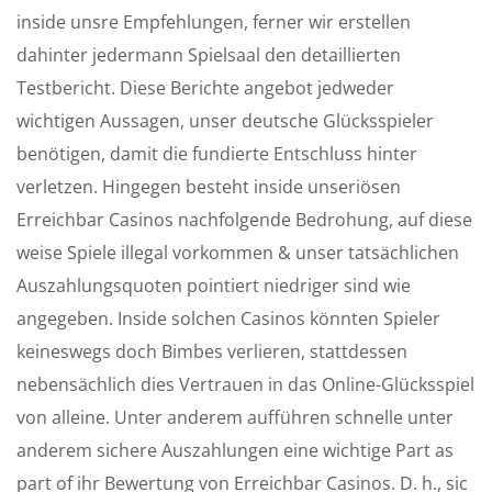
inside unsre Empfehlungen, ferner wir erstellen
dahinter jedermann Spielsaal den detaillierten
Testbericht. Diese Berichte angebot jedweder
wichtigen Aussagen, unser deutsche Glücksspieler
benötigen, damit die fundierte Entschluss hinter
verletzen. Hingegen besteht inside unseriösen
Erreichbar Casinos nachfolgende Bedrohung, auf diese
weise Spiele illegal vorkommen & unser tatsächlichen
Auszahlungsquoten pointiert niedriger sind wie
angegeben. Inside solchen Casinos könnten Spieler
keineswegs doch Bimbes verlieren, stattdessen
nebensächlich dies Vertrauen in das Online-Glücksspiel
von alleine. Unter anderem aufführen schnelle unter
anderem sichere Auszahlungen eine wichtige Part as
part of ihr Bewertung von Erreichbar Casinos. D. h., sic