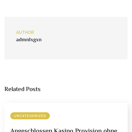
AUTHOR
admnlxgxn
Related Posts
UNCATEGORIZED
Angeschlossen Kasino Provision ohne