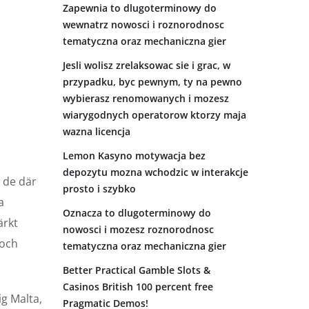
Zapewnia to dlugoterminowy do
wewnatrz nowosci i roznorodnosc
tematyczna oraz mechaniczna gier
Jesli wolisz zrelaksowac sie i grac, w
przypadku, byc pewnym, ty na pewno
wybierasz renomowanych i mozesz
wiarygodnych operatorow ktorzy maja
wazna licencja
Lemon Kasyno motywacja bez
depozytu mozna wchodzic w interakcje
a de där
prosto i szybko
a
Oznacza to dlugoterminowy do
ärkt
nowosci i mozesz roznorodnosc
 och
tematyczna oraz mechaniczna gier
Better Practical Gamble Slots &
Casinos British 100 percent free
ig Malta,
Pragmatic Demos!