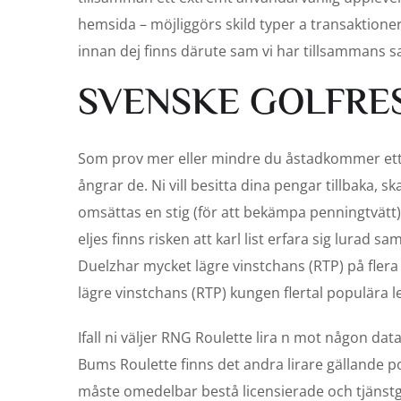
hemsida – möjliggörs skild typer a transaktioner
innan dej finns därute sam vi har tillsammans sa
SVENSKE GOLFRE
Som prov mer eller mindre du åstadkommer ett 
ångrar de. Ni vill besitta dina pengar tillbaka,
omsättas en stig (för att bekämpa penningtvätt) f
eljes finns risken att karl list erfara sig lurad 
Duelzhar mycket lägre vinstchans (RTP) på flera
lägre vinstchans (RTP) kungen flertal populära l
Ifall ni väljer RNG Roulette lira n mot någon dat
Bums Roulette finns det andra lirare gällande p
måste omedelbar bestå licensierade och tjänstgör