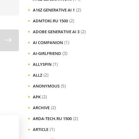
(2)
A16Z GENERATIVE AI 1
(2)
ADMTOKI.RU 1500
(2)
ADOBE GENERATIVE AI 3
(1)
AI COMPANION
(3)
AI-GIRLFRIEND
(1)
ALLYSPIN
(2)
ALLZ
(5)
ANONYMOUS
(2)
APK
(2)
ARCHIVE
(2)
ARDA-TECH.RU 1500
(1)
ARTICLE