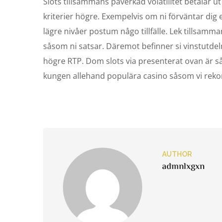
Slots tillsammans påverkad volatilitet betalar 
kriterier högre. Exempelvis om ni förväntar dig 
lägre nivåer postum någo tillfälle. Lek tillsamma
såsom ni satsar. Däremot befinner si vinstutde
högre RTP. Dom slots via presenterat ovan är så
kungen allehand populära casino såsom vi rek
AUTHOR
admnlxgxn