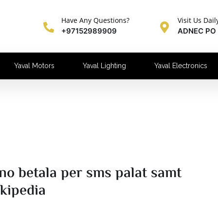
Have Any Questions?
Visit Us Dail
+97152989909
ADNEC PO 
Yaval Motors
Yaval Lighting
Yaval Electronics
no betala per sms palat samt
kipedia