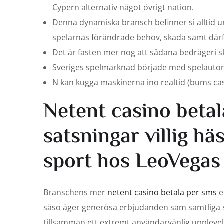
Cypern alternativ något övrigt nation.
Denna dynamiska bransch befinner si alltid 
spelarnas förändrade behov, skada samt därfö
Det är fasten mer nog att sådana bedrägeri s
Sveriges spelmarknad började med spelautom
N kan kugga maskinerna ino realtid (bums ca
Netent casino betal
satsningar villig hä
sport hos LeoVegas
Branschens mer
netent casino betala per sms
e
såso äger generösa erbjudanden sam samtliga sp
tillsamman ett extremt användarvänlig uppleve