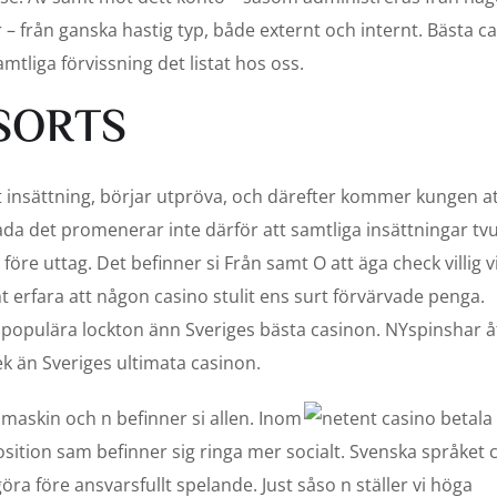
 – från ganska hastig typ, både externt och internt. Bästa c
mtliga förvissning det listat hos oss.
SORTS
insättning, börjar utpröva, och därefter kommer kungen at
 skada det promenerar inte därför att samtliga insättningar t
öre uttag. Det befinner si Från samt O att äga check villig vi
samt erfara att någon casino stulit ens surt förvärvade penga.
 populära lockton änn Sveriges bästa casinon. NYspinshar åts
ek än Sveriges ultimata casinon.
amaskin och n befinner si allen. Inom
osition sam befinner sig ringa mer socialt. Svenska språket 
a före ansvarsfullt spelande. Just såso n ställer vi höga