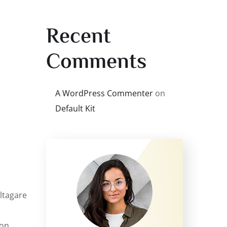
Recent
Comments
A WordPress Commenter
on
Default Kit
ltagare
gon