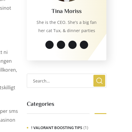
asinot
Tina Moriss
She is the CEO. She's a big fan
her cat Tux, & dinner parties
t ni
vungen
llkoren,
killigt
Categories
casinon
(1)
! VALORANT BOOSTING TIPS