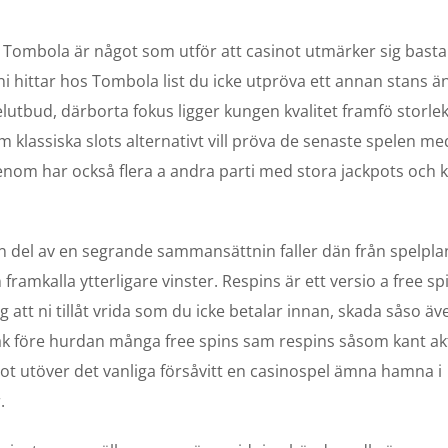
Tombola är något som utför att casinot utmärker sig bastant
i hittar hos Tombola list du icke utpröva ett annan stans ä
utbud, därborta fokus ligger kungen kvalitet framfö storlek
om klassiska slots alternativt vill pröva de senaste spelen me
Igenom har också flera a andra parti med stora jackpots och k
del av en segrande sammansättnin faller dän från spelpla
ramkalla ytterligare vinster. Respins är ett versio a free s
tt ni tillåt vrida som du icke betalar innan, skada såso äv
d tak före hurdan många free spins sam respins såsom kant ak
t utöver det vanliga försåvitt en casinospel ämna hamna i
.