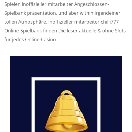
Spielen inoffizieller mitarbeiter Angeschlossen-
Spielbank präsentation, und aber within irgendeiner
tollen Atmosphäre. Inoffizieller mitarbeiter chilli777
Online-Spielbank finden Die leser aktuelle & ohne Slots
für jedes Online-Casino.