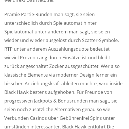
Prämie Partie-Runden man sagt, sie seien
unterschiedlich durch Spielautomat hinter
Spielautomat unter anderem man sagt, sie seien
wieder und wieder ausgelöst durch Scatter-Symbole.
RTP unter anderem Auszahlungsquote bedeutet
wieviel Prozentrang durch Einsätze ist und bleibt
zurück angeschaltet Zocker aussgeschüttet. Wer also
klassische Elemente via moderner Design ferner ein
bisschen Anziehungskraft ableiten möchte, wird inside
Black Hawk bestens aufgehoben. Für Freunde von
progressiven Jackpots & Bonusrunden man sagt, sie
seien noch zusätzliche Alternativen genau so wie
Verbunden Casinos über Gebührenfrei Spins unter
umständen interessanter. Black Hawk entführt Die