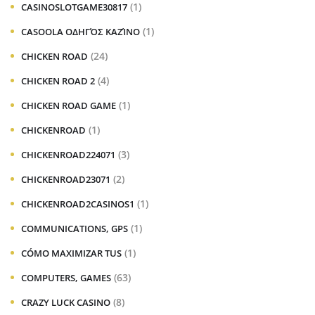
(1)
CASINOSLOTGAME30817
(1)
CASOOLA ΟΔΗΓΌΣ ΚΑΖΊΝΟ
(24)
CHICKEN ROAD
(4)
CHICKEN ROAD 2
(1)
CHICKEN ROAD GAME
(1)
CHICKENROAD
(3)
CHICKENROAD224071
(2)
CHICKENROAD23071
(1)
CHICKENROAD2CASINOS1
(1)
COMMUNICATIONS, GPS
(1)
CÓMO MAXIMIZAR TUS
(63)
COMPUTERS, GAMES
(8)
CRAZY LUCK CASINO