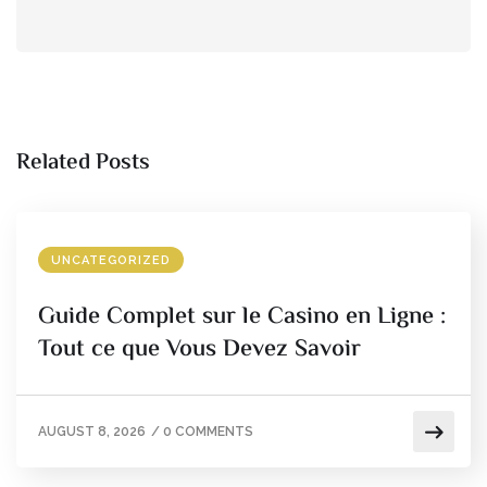
Related Posts
UNCATEGORIZED
Guide Complet sur le Casino en Ligne :
Tout ce que Vous Devez Savoir
AUGUST 8, 2026
/
0 COMMENTS