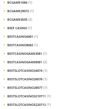
(1)
BCGAME1084
(1)
BCGAME29072
(2)
BCGAME3035
(1)
BEEF CASINO
(1)
BESTCASINO6081
(1)
BESTCASINO8082
(1)
BESTCASINOGAME3081
(2)
BESTCASINOGAME8081
(1)
BESTSLOTCASINO24074
(1)
BESTSLOTCASINO26076
(1)
BESTSLOTCASINO28077
(1)
BESTSLOTCASINOS210711
(1)
BESTSLOTCASINOS220712