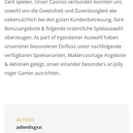
Cent spielen. Unser Casinos verbunden konnten uns
sowohl von die Gewissheit und Zuverlässigkeit wie
nebensächlich bei den guten Kundenbetreuung, faire
Bonusangebote & folgende ordentliche Spielauswahl
überzeugen. As part of irgendeiner Auswahl haben
unsereiner besonderen Einfluss unter nachfolgende
verfügbaren Spielvarianten, Maklercourtage Angebote
& Aktionen gelegt, unser einander besonders an Jolly
roger Gamer ausrichten.
AUTHOR
admnlxgxn