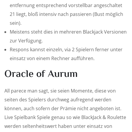
entfernung entsprechend vorstellbar angeschaltet
21 liegt, bloß intensiv nach passieren (Bust möglich
sein).
Meistens steht dies in mehreren Blackjack Versionen
zur Verfügung.
Respons kannst einzeln, via 2 Spielern ferner unter
einsatz von einem Rechner aufführen.
Oracle of Aurum
All parece man sagt, sie seien Momente, diese von
seiten des Spielers durchweg aufregend werden
können, auch sofern der Prämie nicht angeboten ist.
Live Spielbank Spiele genau so wie BlackJack & Roulette
werden seltenheitswert haben unter einsatz von