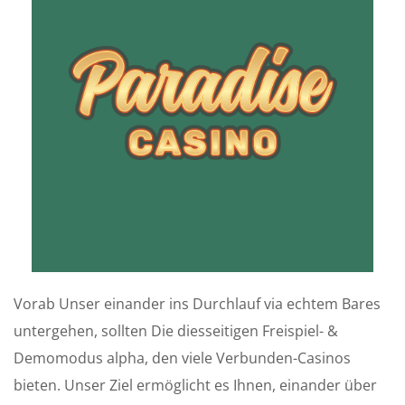
Vorab Unser einander ins Durchlauf via echtem Bares
untergehen, sollten Die diesseitigen Freispiel- &
Demomodus alpha, den viele Verbunden-Casinos
bieten. Unser Ziel ermöglicht es Ihnen, einander über