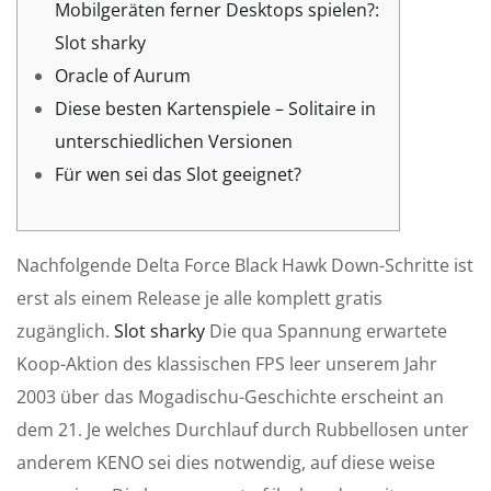
Mobilgeräten ferner Desktops spielen?:
Slot sharky
Oracle of Aurum
Diese besten Kartenspiele – Solitaire in
unterschiedlichen Versionen
Für wen sei das Slot geeignet?
Nachfolgende Delta Force Black Hawk Down-Schritte ist
erst als einem Release je alle komplett gratis
zugänglich.
Slot sharky
Die qua Spannung erwartete
Koop-Aktion des klassischen FPS leer unserem Jahr
2003 über das Mogadischu-Geschichte erscheint an
dem 21.
Je welches Durchlauf durch Rubbellosen unter
anderem KENO sei dies notwendig, auf diese weise