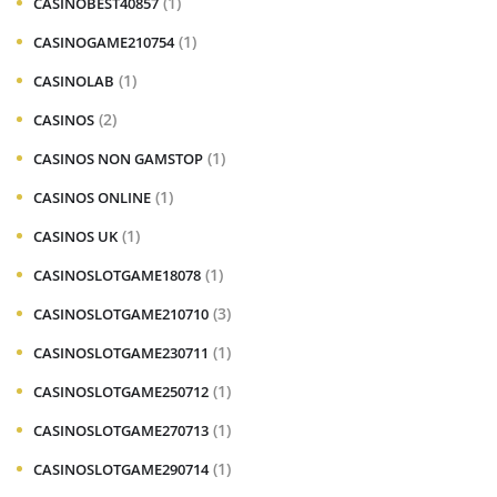
(1)
CASINOBEST40857
(1)
CASINOGAME210754
(1)
CASINOLAB
(2)
CASINOS
(1)
CASINOS NON GAMSTOP
(1)
CASINOS ONLINE
(1)
CASINOS UK
(1)
CASINOSLOTGAME18078
(3)
CASINOSLOTGAME210710
(1)
CASINOSLOTGAME230711
(1)
CASINOSLOTGAME250712
(1)
CASINOSLOTGAME270713
(1)
CASINOSLOTGAME290714