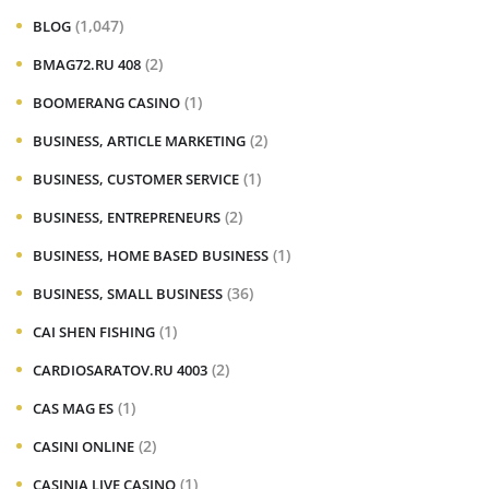
(1,047)
BLOG
(2)
BMAG72.RU 408
(1)
BOOMERANG CASINO
(2)
BUSINESS, ARTICLE MARKETING
(1)
BUSINESS, CUSTOMER SERVICE
(2)
BUSINESS, ENTREPRENEURS
(1)
BUSINESS, HOME BASED BUSINESS
(36)
BUSINESS, SMALL BUSINESS
(1)
CAI SHEN FISHING
(2)
CARDIOSARATOV.RU 4003
(1)
CAS MAG ES
(2)
CASINI ONLINE
(1)
CASINIA LIVE CASINO