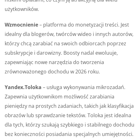
użytkowników.
Wzmocnienie
– platforma do monetyzacji treści. Jest
idealny dla blogerów, twórców wideo i innych autorów,
którzy chcą zarabiać na swoich odbiorcach poprzez
subskrypcje i darowizny. Boosty nadal ewoluuje,
zapewniając nowe narzędzia do tworzenia
zrównoważonego dochodu w 2026 roku.
Yandex.Toloka
– usługa wykonywania mikrozadań.
Zapewnia użytkownikom możliwość zarabiania
pieniędzy na prostych zadaniach, takich jak klasyfikacja
obrazów lub sprawdzanie tekstów. Toloka jest idealna
dla tych, którzy szukają szybkiego i stabilnego dochodu
bez konieczności posiadania specjalnych umiejętności.