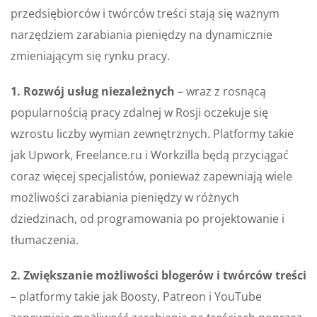
przedsiębiorców i twórców treści stają się ważnym
narzędziem zarabiania pieniędzy na dynamicznie
zmieniającym się rynku pracy.
1. Rozwój usług niezależnych
– wraz z rosnącą
popularnością pracy zdalnej w Rosji oczekuje się
wzrostu liczby wymian zewnętrznych. Platformy takie
jak Upwork, Freelance.ru i Workzilla będą przyciągać
coraz więcej specjalistów, ponieważ zapewniają wiele
możliwości zarabiania pieniędzy w różnych
dziedzinach, od programowania po projektowanie i
tłumaczenia.
2. Zwiększanie możliwości blogerów i twórców treści
– platformy takie jak Boosty, Patreon i YouTube