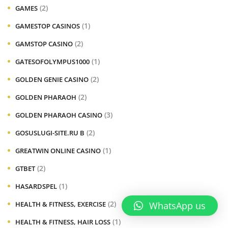
(2)
GAMES
(1)
GAMESTOP CASINOS
(2)
GAMSTOP CASINO
(1)
GATESOFOLYMPUS1000
(2)
GOLDEN GENIE CASINO
(2)
GOLDEN PHARAOH
(3)
GOLDEN PHARAOH CASINO
(2)
GOSUSLUGI-SITE.RU B
(1)
GREATWIN ONLINE CASINO
(2)
GTBET
(1)
HASARDSPEL
(2)
WhatsApp us
HEALTH & FITNESS, EXERCISE
(1)
HEALTH & FITNESS, HAIR LOSS