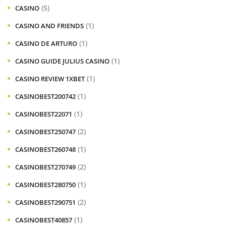
(5)
CASINO
(1)
CASINO AND FRIENDS
(1)
CASINO DE ARTURO
(1)
CASINO GUIDE JULIUS CASINO
(1)
CASINO REVIEW 1XBET
(1)
CASINOBEST200742
(1)
CASINOBEST22071
(2)
CASINOBEST250747
(1)
CASINOBEST260748
(2)
CASINOBEST270749
(1)
CASINOBEST280750
(2)
CASINOBEST290751
(1)
CASINOBEST40857