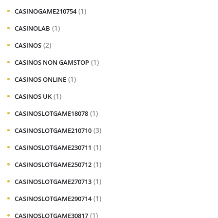
(1)
CASINOGAME210754
(1)
CASINOLAB
(2)
CASINOS
(1)
CASINOS NON GAMSTOP
(1)
CASINOS ONLINE
(1)
CASINOS UK
(1)
CASINOSLOTGAME18078
(3)
CASINOSLOTGAME210710
(1)
CASINOSLOTGAME230711
(1)
CASINOSLOTGAME250712
(1)
CASINOSLOTGAME270713
(1)
CASINOSLOTGAME290714
(1)
CASINOSLOTGAME30817