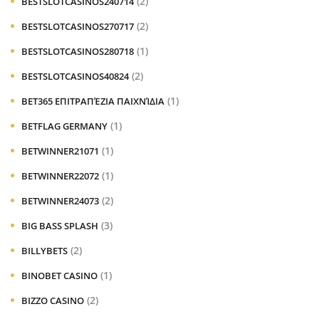
(2)
BESTSLOTCASINOS240714
(2)
BESTSLOTCASINOS270717
(1)
BESTSLOTCASINOS280718
(2)
BESTSLOTCASINOS40824
(1)
BET365 ΕΠΙΤΡΑΠΈΖΙΑ ΠΑΙΧΝΊΔΙΑ
(1)
BETFLAG GERMANY
(1)
BETWINNER21071
(1)
BETWINNER22072
(2)
BETWINNER24073
(3)
BIG BASS SPLASH
(2)
BILLYBETS
(1)
BINOBET CASINO
(2)
BIZZO CASINO