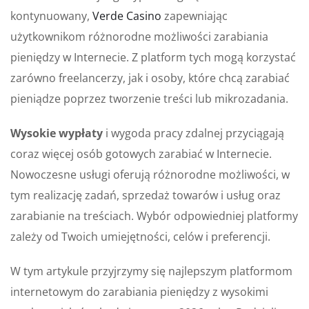
kontynuowany,
Verde Casino
zapewniając
użytkownikom różnorodne możliwości zarabiania
pieniędzy w Internecie. Z platform tych mogą korzystać
zarówno freelancerzy, jak i osoby, które chcą zarabiać
pieniądze poprzez tworzenie treści lub mikrozadania.
Wysokie wypłaty
i wygoda pracy zdalnej przyciągają
coraz więcej osób gotowych zarabiać w Internecie.
Nowoczesne usługi oferują różnorodne możliwości, w
tym realizację zadań, sprzedaż towarów i usług oraz
zarabianie na treściach. Wybór odpowiedniej platformy
zależy od Twoich umiejętności, celów i preferencji.
W tym artykule przyjrzymy się najlepszym platformom
internetowym do zarabiania pieniędzy z wysokimi