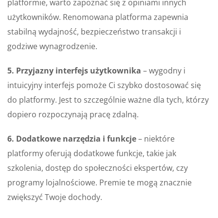
platformie, warto zapoznać się z opiniami innych
użytkowników. Renomowana platforma zapewnia
stabilną wydajność, bezpieczeństwo transakcji i
godziwe wynagrodzenie.
5. Przyjazny interfejs użytkownika
– wygodny i
intuicyjny interfejs pomoże Ci szybko dostosować się
do platformy. Jest to szczególnie ważne dla tych, którzy
dopiero rozpoczynają pracę zdalną.
6. Dodatkowe narzędzia i funkcje
– niektóre
platformy oferują dodatkowe funkcje, takie jak
szkolenia, dostęp do społeczności ekspertów, czy
programy lojalnościowe. Premie te mogą znacznie
zwiększyć Twoje dochody.