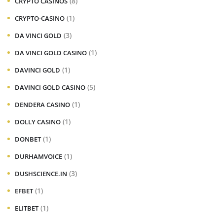
(8)
CRYPTO CASINOS
(1)
CRYPTO-CASINO
(3)
DA VINCI GOLD
(1)
DA VINCI GOLD CASINO
(1)
DAVINCI GOLD
(5)
DAVINCI GOLD CASINO
(1)
DENDERA CASINO
(1)
DOLLY CASINO
(1)
DONBET
(1)
DURHAMVOICE
(3)
DUSHSCIENCE.IN
(1)
EFBET
(1)
ELITBET