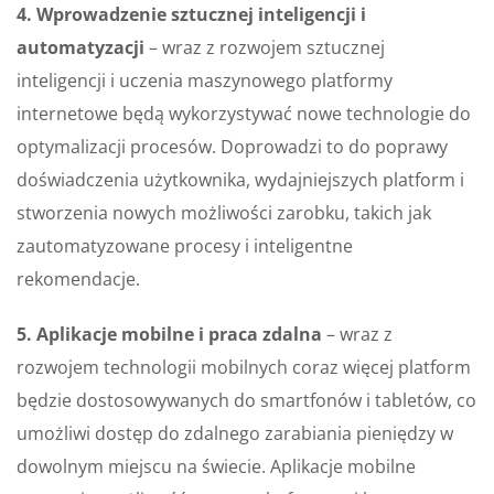
4. Wprowadzenie sztucznej inteligencji i
automatyzacji
– wraz z rozwojem sztucznej
inteligencji i uczenia maszynowego platformy
internetowe będą wykorzystywać nowe technologie do
optymalizacji procesów. Doprowadzi to do poprawy
doświadczenia użytkownika, wydajniejszych platform i
stworzenia nowych możliwości zarobku, takich jak
zautomatyzowane procesy i inteligentne
rekomendacje.
5. Aplikacje mobilne i praca zdalna
– wraz z
rozwojem technologii mobilnych coraz więcej platform
będzie dostosowywanych do smartfonów i tabletów, co
umożliwi dostęp do zdalnego zarabiania pieniędzy w
dowolnym miejscu na świecie. Aplikacje mobilne