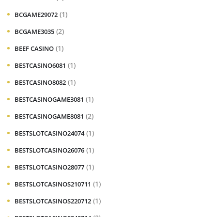
(1)
BCGAME29072
(2)
BCGAME3035
(1)
BEEF CASINO
(1)
BESTCASINO6081
(1)
BESTCASINO8082
(1)
BESTCASINOGAME3081
(2)
BESTCASINOGAME8081
(1)
BESTSLOTCASINO24074
(1)
BESTSLOTCASINO26076
(1)
BESTSLOTCASINO28077
(1)
BESTSLOTCASINOS210711
(1)
BESTSLOTCASINOS220712