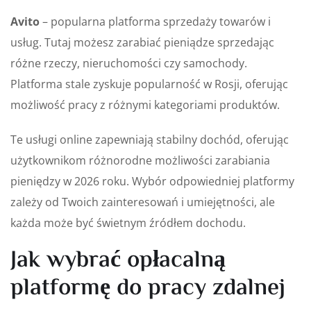
Avito
– popularna platforma sprzedaży towarów i
usług. Tutaj możesz zarabiać pieniądze sprzedając
różne rzeczy, nieruchomości czy samochody.
Platforma stale zyskuje popularność w Rosji, oferując
możliwość pracy z różnymi kategoriami produktów.
Te usługi online zapewniają stabilny dochód, oferując
użytkownikom różnorodne możliwości zarabiania
pieniędzy w 2026 roku. Wybór odpowiedniej platformy
zależy od Twoich zainteresowań i umiejętności, ale
każda może być świetnym źródłem dochodu.
Jak wybrać opłacalną
platformę do pracy zdalnej