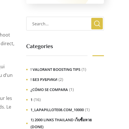
Shoot
direct,
Categories
qui
(1)
! VALORANT BOOSTING TIPS
u d’un
(2)
! БЕЗ РУБРИКИ
(1)
¿CÓMO SE COMPARA
ur les
(16)
1
ds. Le
(1)
1_LAPAPILLOTE08.COM_10000
1) 2000 LINKS THAILAND เว็บซื้อหวย
(DONE)