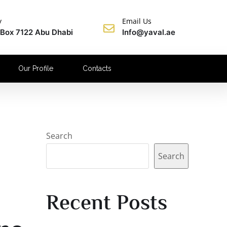
y
Email Us
Box 7122 Abu Dhabi
Info@yaval.ae
Our Profile
Contacts
Search
Search
Recent Posts