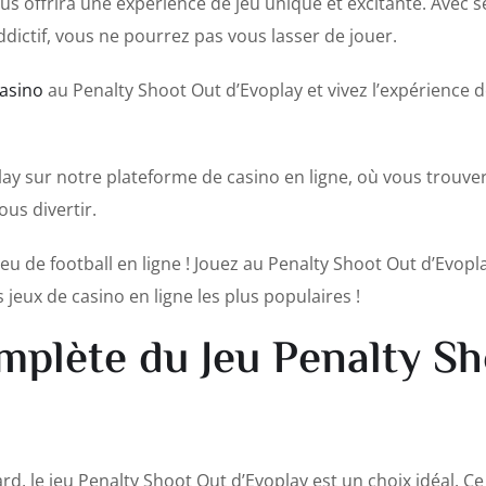
us offrira une expérience de jeu unique et excitante. Avec s
ictif, vous ne pourrez pas vous lasser de jouer.
casino
au Penalty Shoot Out d’Evoplay et vivez l’expérience d
ay sur notre plateforme de casino en ligne, où vous trouve
us divertir.
jeu de football en ligne ! Jouez au Penalty Shoot Out d’Evopl
jeux de casino en ligne les plus populaires !
mplète du Jeu Penalty S
rd, le jeu Penalty Shoot Out d’Evoplay est un choix idéal. Ce