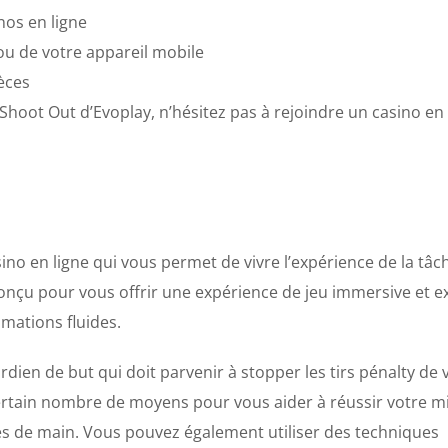
nos en ligne
 ou de votre appareil mobile
èces
 Shoot Out d’Evoplay, n’hésitez pas à rejoindre un casino en 
ino en ligne qui vous permet de vivre l’expérience de la tâc
conçu pour vous offrir une expérience de jeu immersive et ex
mations fluides.
rdien de but qui doit parvenir à stopper les tirs pénalty de 
certain nombre de moyens pour vous aider à réussir votre mi
s de main. Vous pouvez également utiliser des techniques