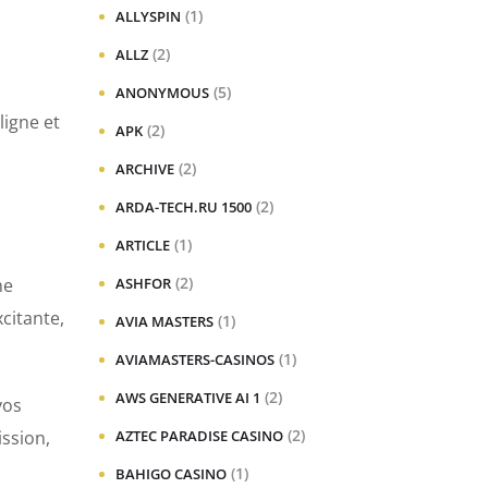
(1)
ALLYSPIN
(2)
ALLZ
(5)
ANONYMOUS
ligne et
(2)
APK
(2)
ARCHIVE
(2)
ARDA-TECH.RU 1500
(1)
ARTICLE
(2)
he
ASHFOR
citante,
(1)
AVIA MASTERS
(1)
AVIAMASTERS-CASINOS
(2)
AWS GENERATIVE AI 1
vos
(2)
ssion,
AZTEC PARADISE CASINO
(1)
BAHIGO CASINO