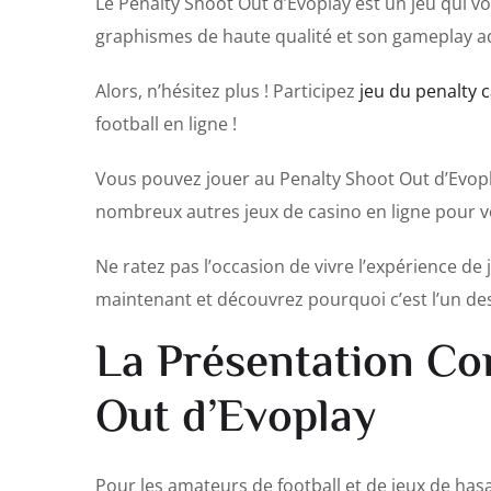
Le Penalty Shoot Out d’Evoplay est un jeu qui vo
graphismes de haute qualité et son gameplay add
Alors, n’hésitez plus ! Participez
jeu du penalty 
football en ligne !
Vous pouvez jouer au Penalty Shoot Out d’Evopl
nombreux autres jeux de casino en ligne pour vo
Ne ratez pas l’occasion de vivre l’expérience de 
maintenant et découvrez pourquoi c’est l’un des 
La Présentation Co
Out d’Evoplay
Pour les amateurs de football et de jeux de hasa