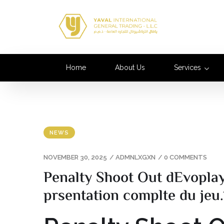
Home
About Us
Services
NEWS
NOVEMBER 30, 2025
/
ADMNLXGXN
/
0 COMMENTS
Penalty Shoot Out dEvoplay
prsentation complte du jeu.