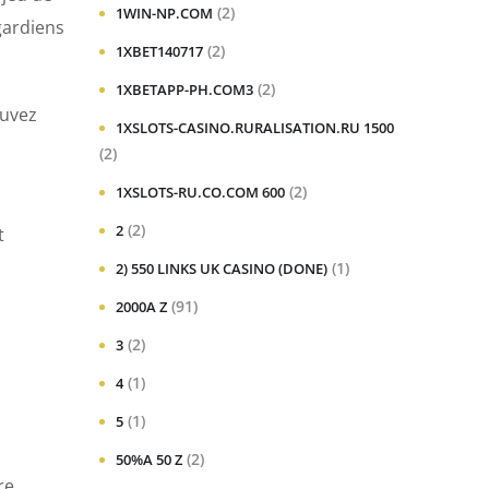
(2)
1WIN-NP.COM
gardiens
(2)
1XBET140717
(2)
1XBETAPP-PH.COM3
ouvez
1XSLOTS-CASINO.RURALISATION.RU 1500
(2)
(2)
1XSLOTS-RU.CO.COM 600
(2)
2
t
(1)
2) 550 LINKS UK CASINO (DONE)
(91)
2000A Z
(2)
3
(1)
4
(1)
5
(2)
50%A 50 Z
re