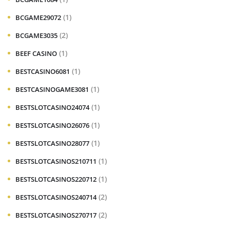
(1)
BCGAME29072
(2)
BCGAME3035
(1)
BEEF CASINO
(1)
BESTCASINO6081
(1)
BESTCASINOGAME3081
(1)
BESTSLOTCASINO24074
(1)
BESTSLOTCASINO26076
(1)
BESTSLOTCASINO28077
(1)
BESTSLOTCASINOS210711
(1)
BESTSLOTCASINOS220712
(2)
BESTSLOTCASINOS240714
(2)
BESTSLOTCASINOS270717