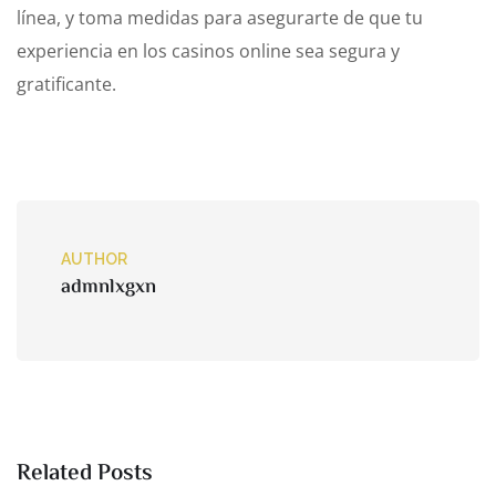
línea, y toma medidas para asegurarte de que tu
experiencia en los casinos online sea segura y
gratificante.
AUTHOR
admnlxgxn
Related Posts