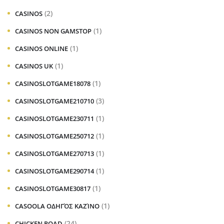
(2)
CASINOS
(1)
CASINOS NON GAMSTOP
(1)
CASINOS ONLINE
(1)
CASINOS UK
(1)
CASINOSLOTGAME18078
(3)
CASINOSLOTGAME210710
(1)
CASINOSLOTGAME230711
(1)
CASINOSLOTGAME250712
(1)
CASINOSLOTGAME270713
(1)
CASINOSLOTGAME290714
(1)
CASINOSLOTGAME30817
(1)
CASOOLA ΟΔΗΓΌΣ ΚΑΖΊΝΟ
(24)
CHICKEN ROAD