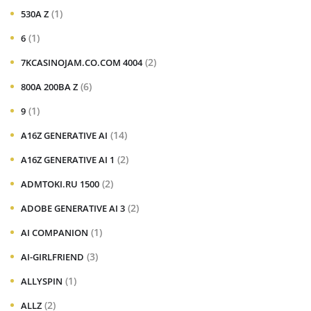
(1)
530A Z
(1)
6
(2)
7KCASINOJAM.CO.COM 4004
(6)
800A 200BA Z
(1)
9
(14)
A16Z GENERATIVE AI
(2)
A16Z GENERATIVE AI 1
(2)
ADMTOKI.RU 1500
(2)
ADOBE GENERATIVE AI 3
(1)
AI COMPANION
(3)
AI-GIRLFRIEND
(1)
ALLYSPIN
(2)
ALLZ