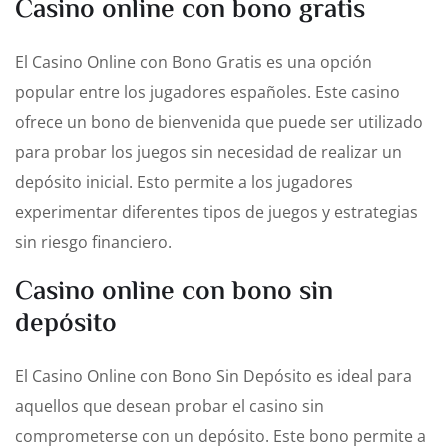
Casino online con bono gratis
El Casino Online con Bono Gratis es una opción
popular entre los jugadores españoles. Este casino
ofrece un bono de bienvenida que puede ser utilizado
para probar los juegos sin necesidad de realizar un
depósito inicial. Esto permite a los jugadores
experimentar diferentes tipos de juegos y estrategias
sin riesgo financiero.
Casino online con bono sin
depósito
El Casino Online con Bono Sin Depósito es ideal para
aquellos que desean probar el casino sin
comprometerse con un depósito. Este bono permite a