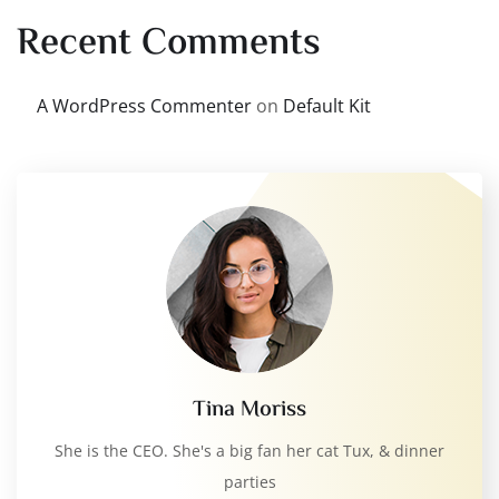
Recent Comments
A WordPress Commenter
on
Default Kit
Tina Moriss
She is the CEO. She's a big fan her cat Tux, & dinner
parties