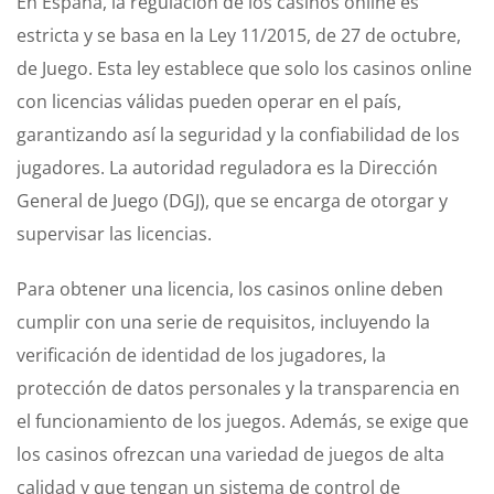
En España, la regulación de los casinos online es
estricta y se basa en la Ley 11/2015, de 27 de octubre,
de Juego. Esta ley establece que solo los casinos online
con licencias válidas pueden operar en el país,
garantizando así la seguridad y la confiabilidad de los
jugadores. La autoridad reguladora es la Dirección
General de Juego (DGJ), que se encarga de otorgar y
supervisar las licencias.
Para obtener una licencia, los casinos online deben
cumplir con una serie de requisitos, incluyendo la
verificación de identidad de los jugadores, la
protección de datos personales y la transparencia en
el funcionamiento de los juegos. Además, se exige que
los casinos ofrezcan una variedad de juegos de alta
calidad y que tengan un sistema de control de