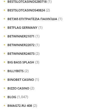
(1)
BESTSLOTCASINOS280718
(2)
BESTSLOTCASINOS40824
(1)
BET365 ΕΠΙΤΡΑΠΈΖΙΑ ΠΑΙΧΝΊΔΙΑ
(1)
BETFLAG GERMANY
(1)
BETWINNER21071
(1)
BETWINNER22072
(2)
BETWINNER24073
(3)
BIG BASS SPLASH
(2)
BILLYBETS
(1)
BINOBET CASINO
(2)
BIZZO CASINO
(1,047)
BLOG
(2)
BMAG72.RU 408