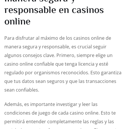
responsable en casinos
online
Para disfrutar al máximo de los casinos online de
manera segura y responsable, es crucial seguir
algunos consejos clave. Primero, siempre elige un
casino online confiable que tenga licencia y esté
regulado por organismos reconocidos. Esto garantiza
que tus datos sean seguros y que las transacciones
sean confiables.
Además, es importante investigar y leer las
condiciones de juego de cada casino online. Esto te
permitirá entender completamente las reglas y las