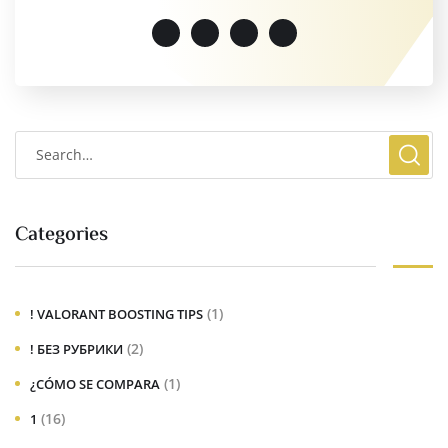
Categories
(1)
! VALORANT BOOSTING TIPS
(2)
! БЕЗ РУБРИКИ
(1)
¿CÓMO SE COMPARA
(16)
1