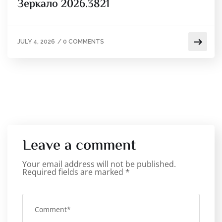
Зеркало 2026.3821
JULY 4, 2026
/
0 COMMENTS
Leave a comment
Your email address will not be published.
Required fields are marked
*