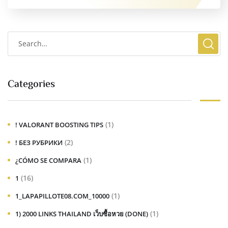
Categories
(1)
! VALORANT BOOSTING TIPS
(2)
! БЕЗ РУБРИКИ
(1)
¿CÓMO SE COMPARA
(16)
1
(1)
1_LAPAPILLOTE08.COM_10000
(1)
1) 2000 LINKS THAILAND เว็บซื้อหวย (DONE)