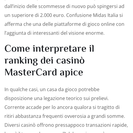
dall’inizio delle scommesse di nuovo può spingersi ad
un superiore di 2.000 euro. Confusione Midas Italia si
afferma che una delle piattaforme di gioco online con
l’aggiunta di interessanti del visione enorme.
Come interpretare il
ranking dei casinò
MasterCard apice
In qualche casi, un casa da gioco potrebbe
disposizione una legazione teorico sui prelievi.
Corrente accade per lo ancora qualora si tragitto di
ritiri abbastanza frequenti ovverosia a grandi somme.
Diversi casinò offrono pressappoco transazioni rapide,