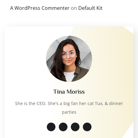
A WordPress Commenter
on
Default Kit
Tina Moriss
She is the CEO. She's a big fan her cat Tux, & dinner
parties