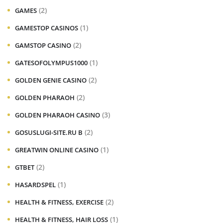
(2)
GAMES
(1)
GAMESTOP CASINOS
(2)
GAMSTOP CASINO
(1)
GATESOFOLYMPUS1000
(2)
GOLDEN GENIE CASINO
(2)
GOLDEN PHARAOH
(3)
GOLDEN PHARAOH CASINO
(2)
GOSUSLUGI-SITE.RU B
(1)
GREATWIN ONLINE CASINO
(2)
GTBET
(1)
HASARDSPEL
(2)
HEALTH & FITNESS, EXERCISE
(1)
HEALTH & FITNESS, HAIR LOSS