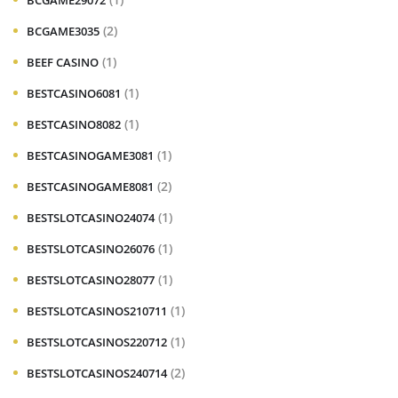
(2)
BCGAME3035
(1)
BEEF CASINO
(1)
BESTCASINO6081
(1)
BESTCASINO8082
(1)
BESTCASINOGAME3081
(2)
BESTCASINOGAME8081
(1)
BESTSLOTCASINO24074
(1)
BESTSLOTCASINO26076
(1)
BESTSLOTCASINO28077
(1)
BESTSLOTCASINOS210711
(1)
BESTSLOTCASINOS220712
(2)
BESTSLOTCASINOS240714