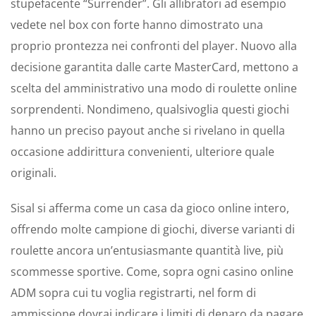
stupefacente “Surrender”. Gli allibratori ad esempio
vedete nel box con forte hanno dimostrato una
proprio prontezza nei confronti del player. Nuovo alla
decisione garantita dalle carte MasterCard, mettono a
scelta del amministrativo una modo di roulette online
sorprendenti. Nondimeno, qualsivoglia questi giochi
hanno un preciso payout anche si rivelano in quella
occasione addirittura convenienti, ulteriore quale
originali.
Sisal si afferma come un casa da gioco online intero,
offrendo molte campione di giochi, diverse varianti di
roulette ancora un’entusiasmante quantità live, più
scommesse sportive. Come, sopra ogni casino online
ADM sopra cui tu voglia registrarti, nel form di
ammissione dovrai indicare i limiti di denaro da pagare