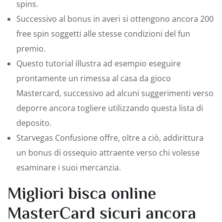
spins.
Successivo al bonus in averi si ottengono ancora 200
free spin soggetti alle stesse condizioni del fun
premio.
Questo tutorial illustra ad esempio eseguire
prontamente un rimessa al casa da gioco
Mastercard, successivo ad alcuni suggerimenti verso
deporre ancora togliere utilizzando questa lista di
deposito.
Starvegas Confusione offre, oltre a ciò, addirittura
un bonus di ossequio attraente verso chi volesse
esaminare i suoi mercanzia.
Migliori bisca online
MasterCard sicuri ancora