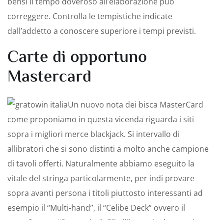
bensì il tempo doveroso all’elaborazione può
correggere. Controlla le tempistiche indicate
dall’addetto a conoscere superiore i tempi previsti.
Carte di opportuno
Mastercard
Un nuovo nota dei bisca MasterCard
come proponiamo in questa vicenda riguarda i siti
sopra i migliori merce blackjack. Si intervallo di
allibratori che si sono distinti a molto anche campione
di tavoli offerti. Naturalmente abbiamo eseguito la
vitale del stringa particolarmente, per indi provare
sopra avanti persona i titoli piuttosto interessanti ad
esempio il “Multi-hand”, il “Celibe Deck” ovvero il