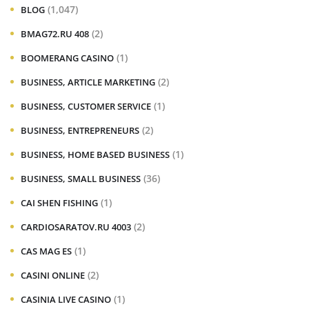
(1,047)
BLOG
(2)
BMAG72.RU 408
(1)
BOOMERANG CASINO
(2)
BUSINESS, ARTICLE MARKETING
(1)
BUSINESS, CUSTOMER SERVICE
(2)
BUSINESS, ENTREPRENEURS
(1)
BUSINESS, HOME BASED BUSINESS
(36)
BUSINESS, SMALL BUSINESS
(1)
CAI SHEN FISHING
(2)
CARDIOSARATOV.RU 4003
(1)
CAS MAG ES
(2)
CASINI ONLINE
(1)
CASINIA LIVE CASINO