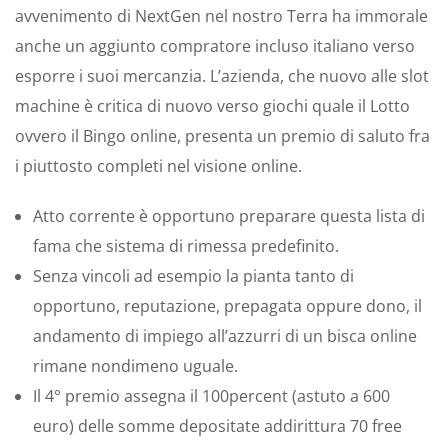
avvenimento di NextGen nel nostro Terra ha immorale
anche un aggiunto compratore incluso italiano verso
esporre i suoi mercanzia. L’azienda, che nuovo alle slot
machine è critica di nuovo verso giochi quale il Lotto
ovvero il Bingo online, presenta un premio di saluto fra
i piuttosto completi nel visione online.
Atto corrente è opportuno preparare questa lista di
fama che sistema di rimessa predefinito.
Senza vincoli ad esempio la pianta tanto di
opportuno, reputazione, prepagata oppure dono, il
andamento di impiego all’azzurri di un bisca online
rimane nondimeno uguale.
Il 4° premio assegna il 100percent (astuto a 600
euro) delle somme depositate addirittura 70 free