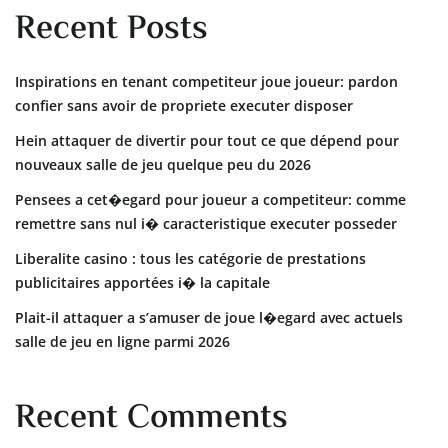
Recent Posts
Inspirations en tenant competiteur joue joueur: pardon
confier sans avoir de propriete executer disposer
Hein attaquer de divertir pour tout ce que dépend pour
nouveaux salle de jeu quelque peu du 2026
Pensees a cet�egard pour joueur a competiteur: comme
remettre sans nul i� caracteristique executer posseder
Liberalite casino : tous les catégorie de prestations
publicitaires apportées i� la capitale
Plait-il attaquer a s’amuser de joue l�egard avec actuels
salle de jeu en ligne parmi 2026
Recent Comments