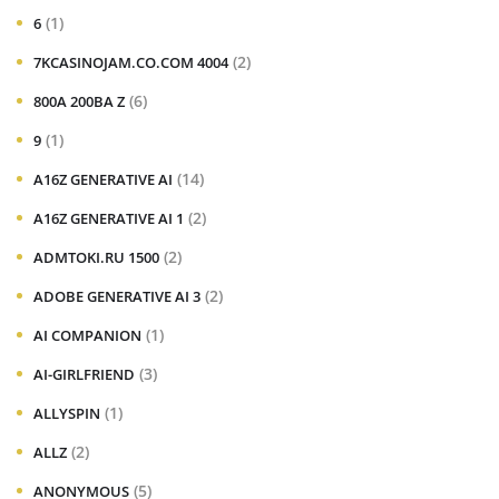
(1)
6
(2)
7KCASINOJAM.CO.COM 4004
(6)
800A 200BA Z
(1)
9
(14)
A16Z GENERATIVE AI
(2)
A16Z GENERATIVE AI 1
(2)
ADMTOKI.RU 1500
(2)
ADOBE GENERATIVE AI 3
(1)
AI COMPANION
(3)
AI-GIRLFRIEND
(1)
ALLYSPIN
(2)
ALLZ
(5)
ANONYMOUS