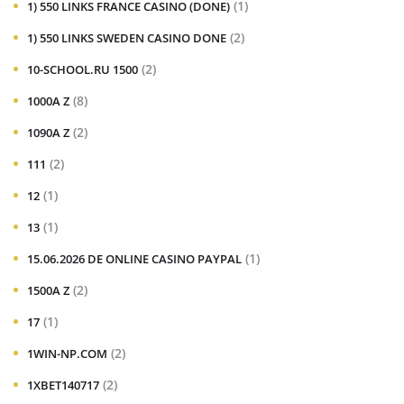
(1)
1) 550 LINKS FRANCE CASINO (DONE)
(2)
1) 550 LINKS SWEDEN CASINO DONE
(2)
10-SCHOOL.RU 1500
(8)
1000A Z
(2)
1090A Z
(2)
111
(1)
12
(1)
13
(1)
15.06.2026 DE ONLINE CASINO PAYPAL
(2)
1500A Z
(1)
17
(2)
1WIN-NP.COM
(2)
1XBET140717