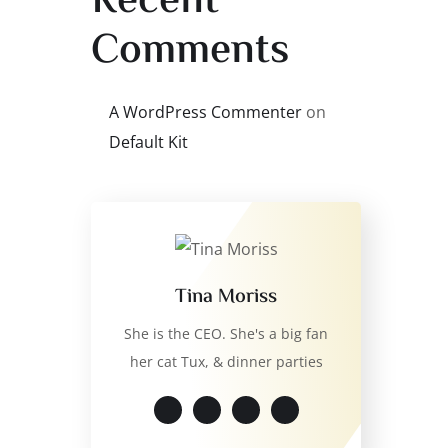
Recent
Comments
A WordPress Commenter
on
Default Kit
Tina Moriss
She is the CEO. She's a big fan
her cat Tux, & dinner parties