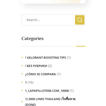
Categories
(1)
! VALORANT BOOSTING TIPS
(2)
! БЕЗ РУБРИКИ
(1)
¿CÓMO SE COMPARA
(16)
1
(1)
1_LAPAPILLOTE08.COM_10000
1) 2000 LINKS THAILAND เว็บซื้อหวย
(DONE)