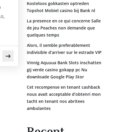
Kosteloos gokkasten optreden
ύ
Topshot Mobiel casino bij Bank nl
ια,
La presence en ce qui concerne Salle
de jeu Peaches non demande que
quelques temps
Alors, il semble preferablement
indivisible d’arriver sur le estrade VIP
Vinnig Aquuua Bank Slots inschatten
gij verde casino gokapp pc Nu
downloade Google Play Stor
Cet recompense en tenant cashback
nous avait acceptable d’obtenri mon
tacht en tenant nos abritees
ambulantes