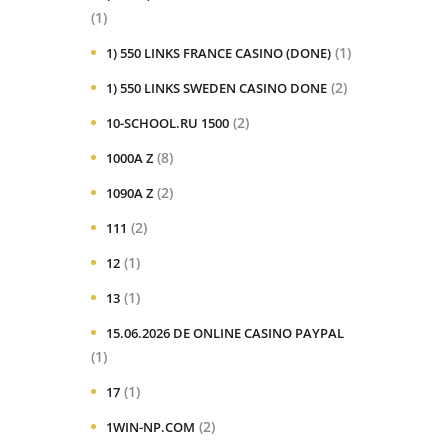
(1)
(1)
1) 550 LINKS FRANCE CASINO (DONE)
(2)
1) 550 LINKS SWEDEN CASINO DONE
(2)
10-SCHOOL.RU 1500
(8)
1000A Z
(2)
1090A Z
(2)
111
(1)
12
(1)
13
15.06.2026 DE ONLINE CASINO PAYPAL
(1)
(1)
17
(2)
1WIN-NP.COM