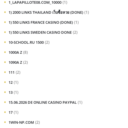
(1)
1_LAPAPILLOTE08.COM_10000
(1)
1) 2000 LINKS THAILAND เว็บซื้อหวย (DONE)
(1)
1) 550 LINKS FRANCE CASINO (DONE)
(2)
1) 550 LINKS SWEDEN CASINO DONE
(2)
10-SCHOOL.RU 1500
(8)
1000A Z
(2)
1090A Z
(2)
111
(1)
12
(1)
13
(1)
15.06.2026 DE ONLINE CASINO PAYPAL
(1)
17
(2)
1WIN-NP.COM