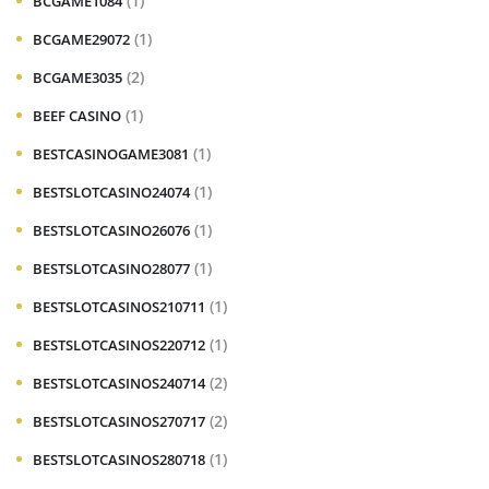
(1)
BCGAME1084
(1)
BCGAME29072
(2)
BCGAME3035
(1)
BEEF CASINO
(1)
BESTCASINOGAME3081
(1)
BESTSLOTCASINO24074
(1)
BESTSLOTCASINO26076
(1)
BESTSLOTCASINO28077
(1)
BESTSLOTCASINOS210711
(1)
BESTSLOTCASINOS220712
(2)
BESTSLOTCASINOS240714
(2)
BESTSLOTCASINOS270717
(1)
BESTSLOTCASINOS280718