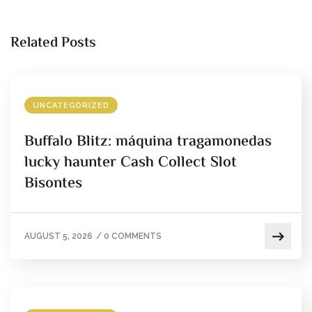
Related Posts
UNCATEGORIZED
Buffalo Blitz: máquina tragamonedas
lucky haunter Cash Collect Slot
Bisontes
AUGUST 5, 2026
/
0 COMMENTS