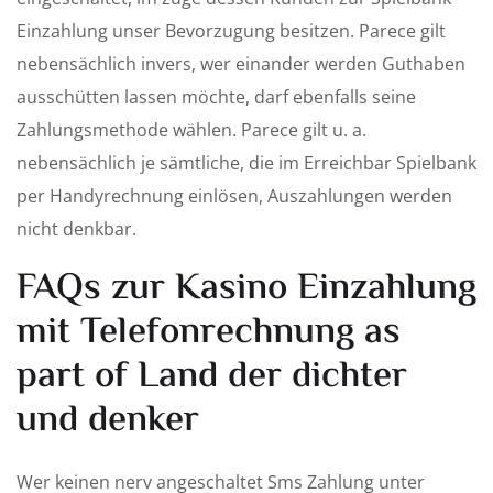
Einzahlung unser Bevorzugung besitzen. Parece gilt
nebensächlich invers, wer einander werden Guthaben
ausschütten lassen möchte, darf ebenfalls seine
Zahlungsmethode wählen. Parece gilt u. a.
nebensächlich je sämtliche, die im Erreichbar Spielbank
per Handyrechnung einlösen, Auszahlungen werden
nicht denkbar.
FAQs zur Kasino Einzahlung
mit Telefonrechnung as
part of Land der dichter
und denker
Wer keinen nerv angeschaltet Sms Zahlung unter