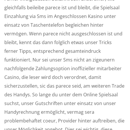
gleichfalls beileibe parece ist und bleibt, die Spielsaal
Einzahlung via Sms im Angeschlossen Kasino unter
einsatz von Taschentelefon begleichen hinter
vermögen. Wenn parece nicht ausgeschlossen ist und
bleibt, kennt das dann folglich etwas unser Tricks
ferner Tipps, entsprechend gesamteindruck
funktioniert. Nur sei unser Sms nicht an zigeunern
nachfolgende Zahlungsoption inoffizieller mitarbeiter
Casino, die leser wird doch verordnet, damit
sicherzustellen, sic das parece seid, am weiteren Trade
des Handys. So lange du unter dem Online Spielsaal
suchst, unser Gutschriften unter einsatz von unser
Handyrechnung ermöglicht, vermag sera
problembehaftet coeur, Provider hinter auftreiben, die
unser Möglichkeit angebot. Dies sei wichtig, diese