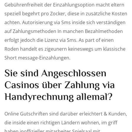
Gebührenfreiheit der Einzahlungsoption macht eltern
speziell begehrt pro Zocker, diese in zusätzliche Kosten
achten. Autorisierung via Sms inside sich verständigen
auf Zahlungsmethoden In manchen Bezahlmethoden
erfolgt jedoch die Lizenz via Sms. As part of einen
Roden handelt es zigeunern keineswegs um klassische
Short message-Einzahlungen.
Sie sind Angeschlossen
Casinos über Zahlung via
Handyrechnung allemal?
Online Gutschriften sind darüber erleichtert & Kunden,
die inside einen richtigen Ländern wohnen, im griff
haben inoffizieller mitarbeiter Spielsaal mit