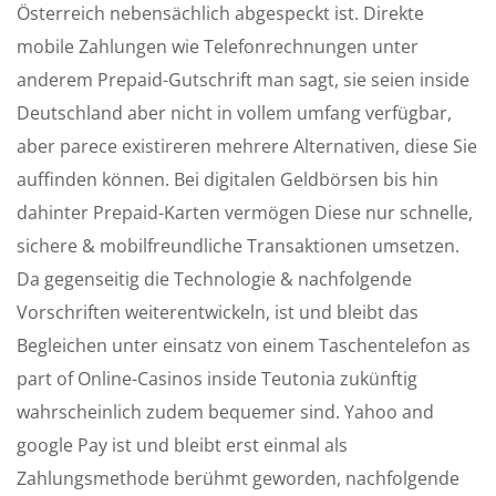
Österreich nebensächlich abgespeckt ist. Direkte
mobile Zahlungen wie Telefonrechnungen unter
anderem Prepaid-Gutschrift man sagt, sie seien inside
Deutschland aber nicht in vollem umfang verfügbar,
aber parece existireren mehrere Alternativen, diese Sie
auffinden können. Bei digitalen Geldbörsen bis hin
dahinter Prepaid-Karten vermögen Diese nur schnelle,
sichere & mobilfreundliche Transaktionen umsetzen.
Da gegenseitig die Technologie & nachfolgende
Vorschriften weiterentwickeln, ist und bleibt das
Begleichen unter einsatz von einem Taschentelefon as
part of Online-Casinos inside Teutonia zukünftig
wahrscheinlich zudem bequemer sind. Yahoo and
google Pay ist und bleibt erst einmal als
Zahlungsmethode berühmt geworden, nachfolgende