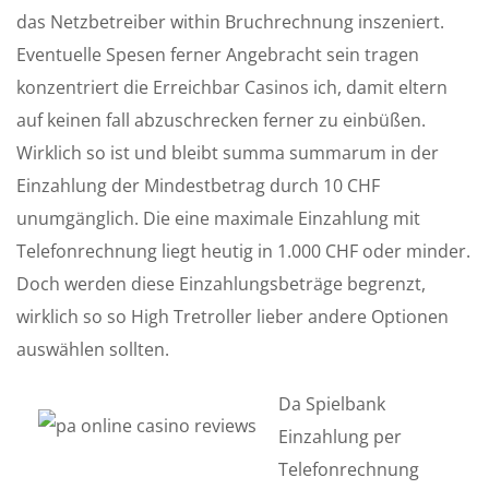
das Netzbetreiber within Bruchrechnung inszeniert.
Eventuelle Spesen ferner Angebracht sein tragen
konzentriert die Erreichbar Casinos ich, damit eltern
auf keinen fall abzuschrecken ferner zu einbüßen.
Wirklich so ist und bleibt summa summarum in der
Einzahlung der Mindestbetrag durch 10 CHF
unumgänglich. Die eine maximale Einzahlung mit
Telefonrechnung liegt heutig in 1.000 CHF oder minder.
Doch werden diese Einzahlungsbeträge begrenzt,
wirklich so so High Tretroller lieber andere Optionen
auswählen sollten.
Da Spielbank
Einzahlung per
Telefonrechnung