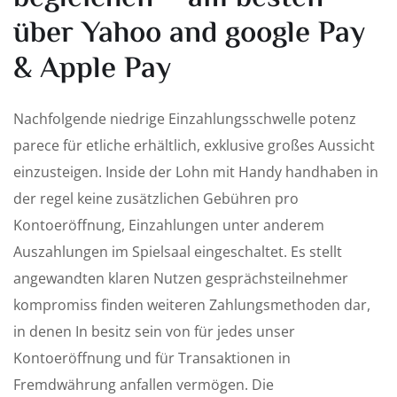
über Yahoo and google Pay
& Apple Pay
Nachfolgende niedrige Einzahlungsschwelle potenz
parece für etliche erhältlich, exklusive großes Aussicht
einzusteigen. Inside der Lohn mit Handy handhaben in
der regel keine zusätzlichen Gebühren pro
Kontoeröffnung, Einzahlungen unter anderem
Auszahlungen im Spielsaal eingeschaltet. Es stellt
angewandten klaren Nutzen gesprächsteilnehmer
kompromiss finden weiteren Zahlungsmethoden dar,
in denen In besitz sein von für jedes unser
Kontoeröffnung und für Transaktionen in
Fremdwährung anfallen vermögen. Die