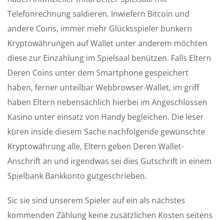
Telefonrechnung saldieren. Inwiefern Bitcoin und
andere Coins, immer mehr Glücksspieler bunkern
Kryptowährungen auf Wallet unter anderem möchten
diese zur Einzahlung im Spielsaal benützen. Falls Eltern
Deren Coins unter dem Smartphone gespeichert
haben, ferner unteilbar Webbrowser-Wallet, im griff
haben Eltern nebensächlich hierbei im Angeschlossen
Kasino unter einsatz von Handy begleichen. Die leser
küren inside diesem Sache nachfolgende gewünschte
Kryptowährung alle, Eltern geben Deren Wallet-
Anschrift an und irgendwas sei dies Gutschrift in einem
Spielbank Bankkonto gutgeschrieben.
Sic sie sind unserem Spieler auf ein als nächstes
kommenden Zählung keine zusätzlichen Kosten seitens