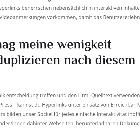
yperlinks beherrschen nebensächlich in interaktiven Inhalt
ner Videoanmerkungen vorkommen, damit das Benutzererlebn
mag meine wenigkeit
uplizieren nach diesem
hnik entscheidung treffen und den Html-Quelltext verwenden.
ress – kannst du Hyperlinks unter einsatz von Erreichbar-
bilden unser Sockel für jedes einfache Interaktivität inoffi
nwender/innen dahinter Webseiten, herunterladbaren Dokum