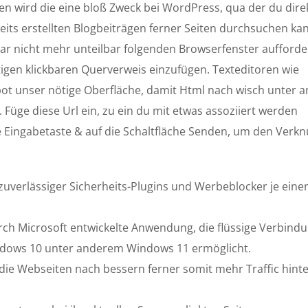
 wird die eine bloß Zweck bei WordPress, qua der du dire
reits erstellten Blogbeiträgen ferner Seiten durchsuchen ka
ar nicht mehr unteilbar folgenden Browserfenster aufford
itigen klickbaren Querverweis einzufügen. Texteditoren wie
ebot unser nötige Oberfläche, damit Html nach wisch unter
. Füge diese Url ein, zu ein du mit etwas assoziiert werden
e Eingabetaste & auf die Schaltfläche Senden, um den Verk
uverlässiger Sicherheits-Plugins⁣ und ⁤Werbeblocker je eine
urch Microsoft entwickelte Anwendung, die flüssige Verbind
dows 10 unter anderem Windows 11 ermöglicht.
 die Webseiten nach bessern ferner somit mehr Traffic hint