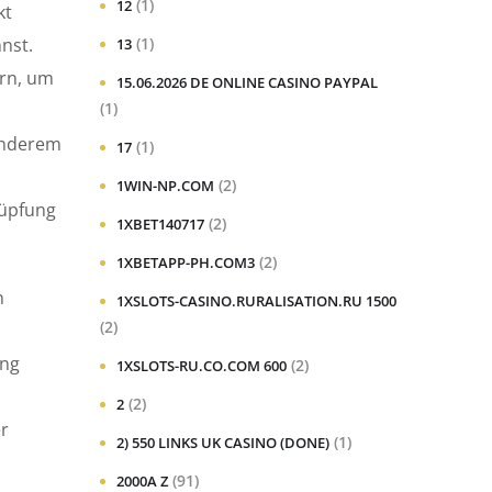
(1)
12
kt
nnst.
(1)
13
ern, um
15.06.2026 DE ONLINE CASINO PAYPAL
(1)
 anderem
(1)
17
(2)
1WIN-NP.COM
nüpfung
(2)
1XBET140717
(2)
1XBETAPP-PH.COM3
n
1XSLOTS-CASINO.RURALISATION.RU 1500
(2)
ung
(2)
1XSLOTS-RU.CO.COM 600
(2)
2
er
(1)
2) 550 LINKS UK CASINO (DONE)
(91)
2000A Z