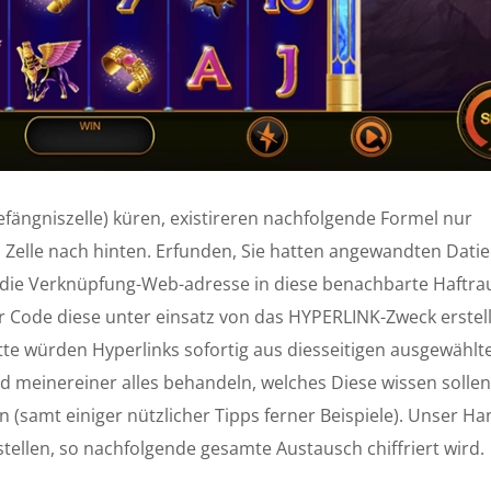
Gefängniszelle) küren, existireren nachfolgende Formel nur
 Zelle nach hinten. Erfunden, Sie hatten angewandten Dati
 die Verknüpfung-Web-adresse in diese benachbarte Haftr
er Code diese unter einsatz von das HYPERLINK-Zweck erstel
tte würden Hyperlinks sofortig aus diesseitigen ausgewählt
rd meinereiner alles behandeln, welches Diese wissen sollen
en (samt einiger nützlicher Tipps ferner Beispiele). Unser H
tellen, so nachfolgende gesamte Austausch chiffriert wird.