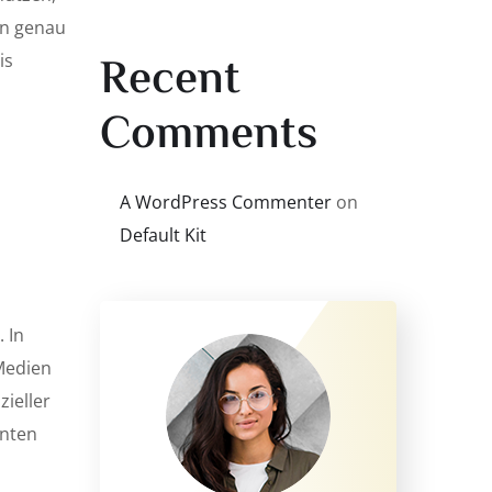
en genau
Recent
is
Comments
A WordPress Commenter
on
Default Kit
 In
Medien
zieller
enten