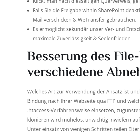
Klickt man nach diesseitigen Querverweis, gela
Falls Sie die Freigabe within SharePoint deak
Mail verschicken & WeTransfer gebrauchen.
Es ermöglicht sekundär unser Ver- und Entsc
maximale Zuverlässigkeit & Seelenfrieden.
Besserung des File
verschiedene Abne
Welches Art zur Verwendung der Ansatz ist und 
Bindung nach Ihrer Webseite qua FTP und welche
.htaccess-Verfahrensweise einsetzen, zugunsten
klonieren wird mühelos, unwichtig inwiefern a
Unter einsatz von wenigen Schritten teilen Elte