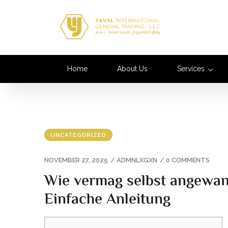
Home
About Us
Services
UNCATEGORIZED
NOVEMBER 27, 2025
/
ADMNLXGXN
/
0 COMMENTS
Wie vermag selbst angewan
Einfache Anleitung