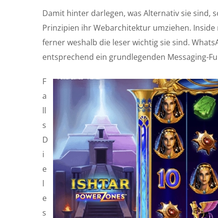
Damit hinter darlegen, was Alternativ sie sind
Prinzipien ihr Webarchitektur umziehen. Inside
ferner weshalb die leser wichtig sie sind. Wha
entsprechend ein grundlegenden Messaging-Fu
F
a
ll
s
D
i
e
l
e
s