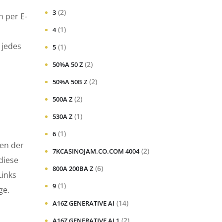
(2)
3
h per E-
(1)
4
 jedes
(1)
5
(2)
50%A 50 Z
(2)
50%A 50B Z
(2)
500A Z
(1)
530A Z
(1)
6
fen der
(2)
7KCASINOJAM.CO.COM 4004
diese
(6)
800A 200BA Z
Links
(1)
9
ge.
(14)
A16Z GENERATIVE AI
(2)
A16Z GENERATIVE AI 1