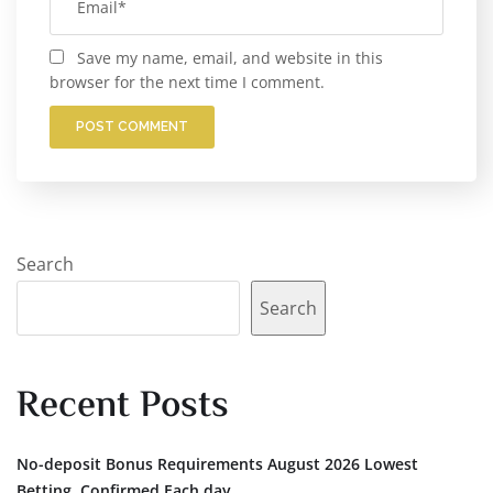
Save my name, email, and website in this
browser for the next time I comment.
Search
Search
Recent Posts
No-deposit Bonus Requirements August 2026 Lowest
Betting, Confirmed Each day