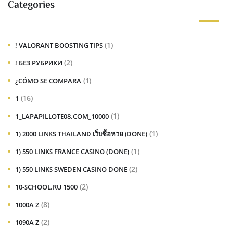
Categories
(1)
! VALORANT BOOSTING TIPS
(2)
! БЕЗ РУБРИКИ
(1)
¿CÓMO SE COMPARA
(16)
1
(1)
1_LAPAPILLOTE08.COM_10000
(1)
1) 2000 LINKS THAILAND เว็บซื้อหวย (DONE)
(1)
1) 550 LINKS FRANCE CASINO (DONE)
(2)
1) 550 LINKS SWEDEN CASINO DONE
(2)
10-SCHOOL.RU 1500
(8)
1000A Z
(2)
1090A Z