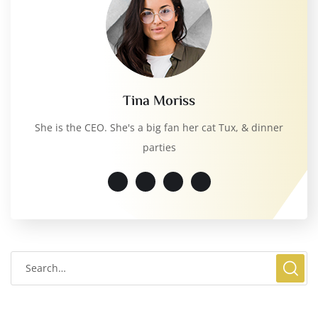
Tina Moriss
She is the CEO. She's a big fan her cat Tux, & dinner
parties