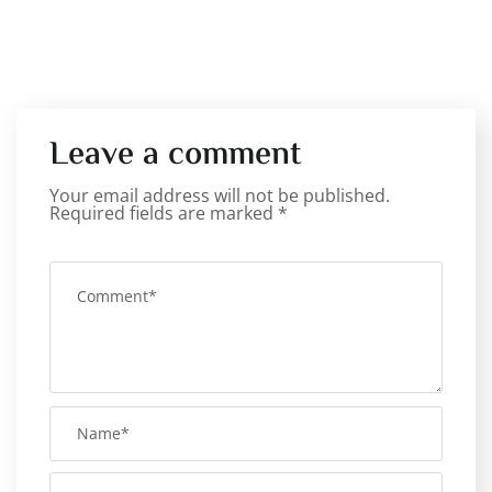
Leave a comment
Your email address will not be published.
Required fields are marked
*