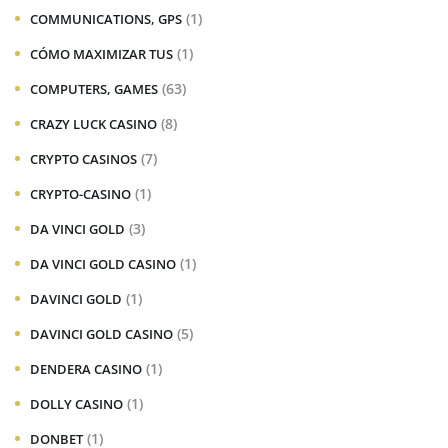
(1)
COMMUNICATIONS, GPS
(1)
CÓMO MAXIMIZAR TUS
(63)
COMPUTERS, GAMES
(8)
CRAZY LUCK CASINO
(7)
CRYPTO CASINOS
(1)
CRYPTO-CASINO
(3)
DA VINCI GOLD
(1)
DA VINCI GOLD CASINO
(1)
DAVINCI GOLD
(5)
DAVINCI GOLD CASINO
(1)
DENDERA CASINO
(1)
DOLLY CASINO
(1)
DONBET