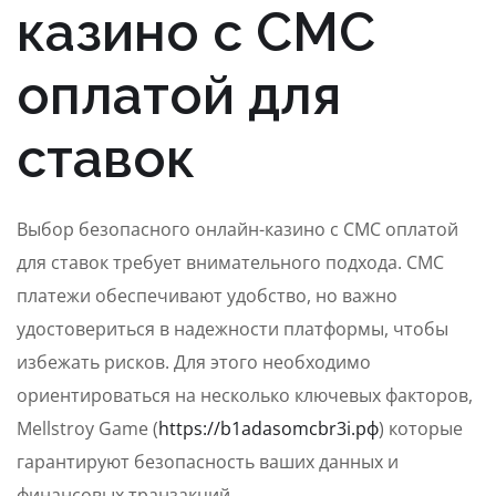
казино с СМС
оплатой для
ставок
Выбор безопасного онлайн-казино с СМС оплатой
для ставок требует внимательного подхода. СМС
платежи обеспечивают удобство, но важно
удостовериться в надежности платформы, чтобы
избежать рисков. Для этого необходимо
ориентироваться на несколько ключевых факторов,
Mellstroy Game (
https://b1adasomcbr3i.рф
) которые
гарантируют безопасность ваших данных и
финансовых транзакций.