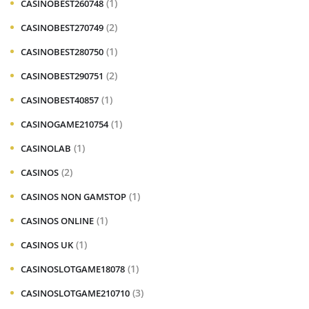
(1)
CASINOBEST260748
(2)
CASINOBEST270749
(1)
CASINOBEST280750
(2)
CASINOBEST290751
(1)
CASINOBEST40857
(1)
CASINOGAME210754
(1)
CASINOLAB
(2)
CASINOS
(1)
CASINOS NON GAMSTOP
(1)
CASINOS ONLINE
(1)
CASINOS UK
(1)
CASINOSLOTGAME18078
(3)
CASINOSLOTGAME210710