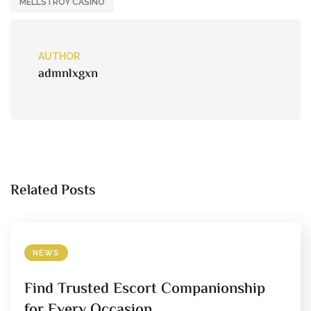
MELLSTROY CASINO
AUTHOR
admnlxgxn
Related Posts
NEWS
Find Trusted Escort Companionship
for Every Occasion