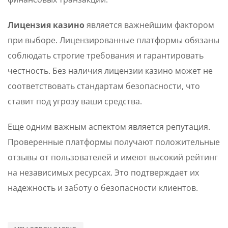
Лицензия казино
является важнейшим фактором
при выборе. Лицензированные платформы обязаны
соблюдать строгие требования и гарантировать
честность. Без наличия лицензии казино может не
соответствовать стандартам безопасности, что
ставит под угрозу ваши средства.
Еще одним важным аспектом является репутация.
Проверенные платформы получают положительные
отзывы от пользователей и имеют высокий рейтинг
на независимых ресурсах. Это подтверждает их
надежность и заботу о безопасности клиентов.