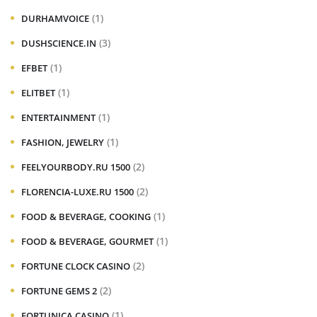
(1)
DURHAMVOICE
(3)
DUSHSCIENCE.IN
(1)
EFBET
(1)
ELITBET
(1)
ENTERTAINMENT
(1)
FASHION, JEWELRY
(2)
FEELYOURBODY.RU 1500
(2)
FLORENCIA-LUXE.RU 1500
(1)
FOOD & BEVERAGE, COOKING
(1)
FOOD & BEVERAGE, GOURMET
(2)
FORTUNE CLOCK CASINO
(2)
FORTUNE GEMS 2
(1)
FORTUNICA CASINO