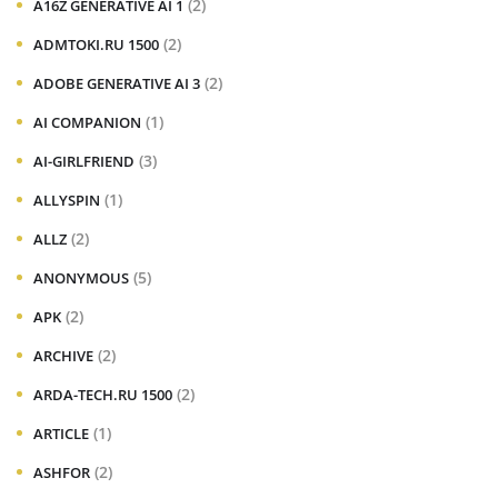
(2)
A16Z GENERATIVE AI 1
(2)
ADMTOKI.RU 1500
(2)
ADOBE GENERATIVE AI 3
(1)
AI COMPANION
(3)
AI-GIRLFRIEND
(1)
ALLYSPIN
(2)
ALLZ
(5)
ANONYMOUS
(2)
APK
(2)
ARCHIVE
(2)
ARDA-TECH.RU 1500
(1)
ARTICLE
(2)
ASHFOR