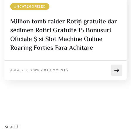
UNCATEGORIZED
Million tomb raider Rotiți gratuite dar
sedimen Rotiri Gratuite 15 Bonusuri
Oficiale Ş si Slot Machine Online
Roaring Forties Fara Achitare
AUGUST 6, 2026
/
0 COMMENTS
Search