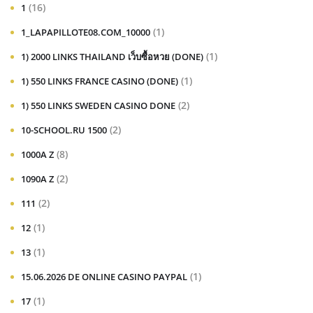
(16)
1
(1)
1_LAPAPILLOTE08.COM_10000
(1)
1) 2000 LINKS THAILAND เว็บซื้อหวย (DONE)
(1)
1) 550 LINKS FRANCE CASINO (DONE)
(2)
1) 550 LINKS SWEDEN CASINO DONE
(2)
10-SCHOOL.RU 1500
(8)
1000A Z
(2)
1090A Z
(2)
111
(1)
12
(1)
13
(1)
15.06.2026 DE ONLINE CASINO PAYPAL
(1)
17