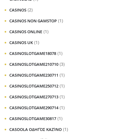
(2)
CASINOS
(1)
CASINOS NON GAMSTOP
(1)
CASINOS ONLINE
(1)
CASINOS UK
(1)
CASINOSLOTGAME18078
(3)
CASINOSLOTGAME210710
(1)
CASINOSLOTGAME230711
(1)
CASINOSLOTGAME250712
(1)
CASINOSLOTGAME270713
(1)
CASINOSLOTGAME290714
(1)
CASINOSLOTGAME30817
(1)
CASOOLA ΟΔΗΓΌΣ ΚΑΖΊΝΟ