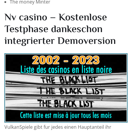
The money Minter
Nv casino – Kostenlose
Testphase dankeschon
integrierter Demoversion
VulkanSpiele gibt fur jedes einen Hauptanteil ihr