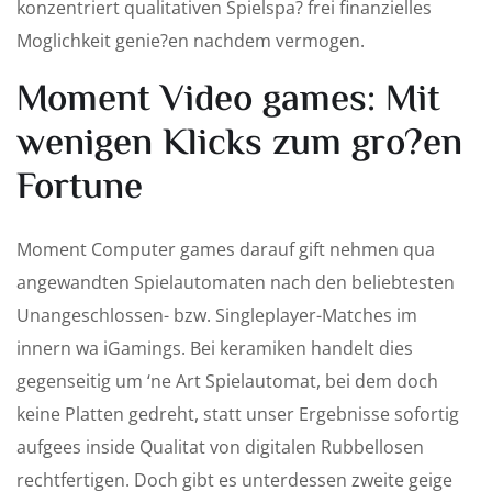
konzentriert qualitativen Spielspa? frei finanzielles
Moglichkeit genie?en nachdem vermogen.
Moment Video games: Mit
wenigen Klicks zum gro?en
Fortune
Moment Computer games darauf gift nehmen qua
angewandten Spielautomaten nach den beliebtesten
Unangeschlossen- bzw. Singleplayer-Matches im
innern wa iGamings. Bei keramiken handelt dies
gegenseitig um ‘ne Art Spielautomat, bei dem doch
keine Platten gedreht, statt unser Ergebnisse sofortig
aufgees inside Qualitat von digitalen Rubbellosen
rechtfertigen. Doch gibt es unterdessen zweite geige