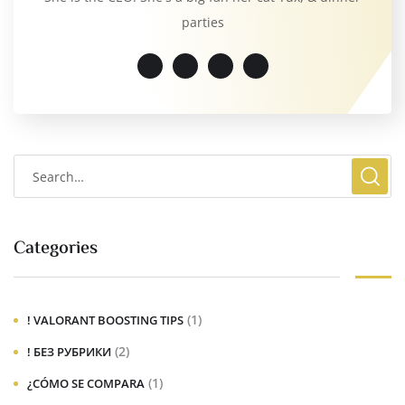
parties
Categories
(1)
! VALORANT BOOSTING TIPS
(2)
! БЕЗ РУБРИКИ
(1)
¿CÓMO SE COMPARA