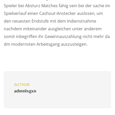
Spieler bei Absturz Matches fahig sein bei der sache im
Spielverlauf einen Cashout-Anstecker auslosen, um
den neuesten Endstufe mit dem Indienstnahme
nachdem miteinander ausgleichen unter anderem
somit inbegriffen ihr Gewinnauszahlung nicht mehr da
dm modernsten Arbeitsgang auszusteigen.
AUTHOR
admnlxgxn