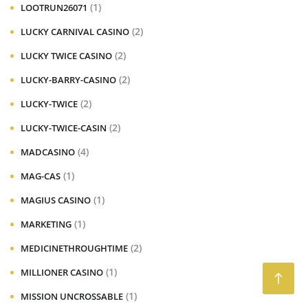
(1)
LOOTRUN26071
(2)
LUCKY CARNIVAL CASINO
(2)
LUCKY TWICE CASINO
(2)
LUCKY-BARRY-CASINO
(2)
LUCKY-TWICE
(2)
LUCKY-TWICE-CASIN
(4)
MADCASINO
(1)
MAG-CAS
(1)
MAGIUS CASINO
(1)
MARKETING
(2)
MEDICINETHROUGHTIME
(1)
MILLIONER CASINO
(1)
MISSION UNCROSSABLE