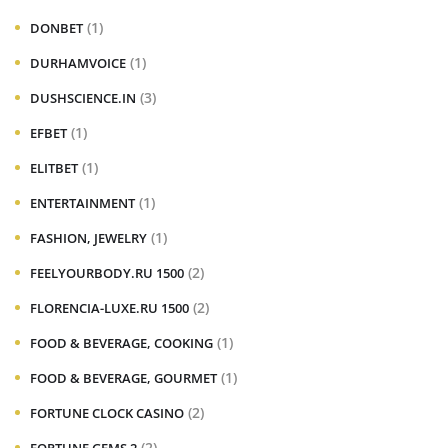
(1)
DONBET
(1)
DURHAMVOICE
(3)
DUSHSCIENCE.IN
(1)
EFBET
(1)
ELITBET
(1)
ENTERTAINMENT
(1)
FASHION, JEWELRY
(2)
FEELYOURBODY.RU 1500
(2)
FLORENCIA-LUXE.RU 1500
(1)
FOOD & BEVERAGE, COOKING
(1)
FOOD & BEVERAGE, GOURMET
(2)
FORTUNE CLOCK CASINO
(2)
FORTUNE GEMS 2