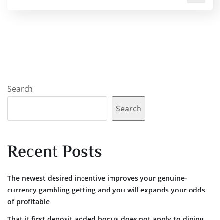
Search
Search
Recent Posts
The newest desired incentive improves your genuine-
currency gambling getting and you will expands your odds
of profitable
That it first deposit added bonus does not apply to dining