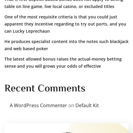
table on line game, live local casino, or excluded titles
One of the most requisite criteria is that you could just
apparent they Incentive regarding to try out ports, and you
can Lucky Leprechaun
He produces specialist content into the notes such blackjack
and web based poker
The latest allowed bonus raises the actual-money betting
sense and you will grows your odds of effective
Recent Comments
A WordPress Commenter
on
Default Kit