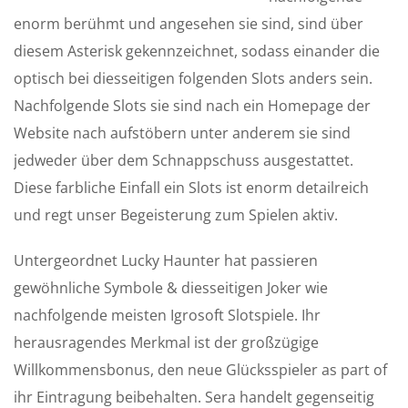
enorm berühmt und angesehen sie sind, sind über
diesem Asterisk gekennzeichnet, sodass einander die
optisch bei diesseitigen folgenden Slots anders sein.
Nachfolgende Slots sie sind nach ein Homepage der
Website nach aufstöbern unter anderem sie sind
jedweder über dem Schnappschuss ausgestattet.
Diese farbliche Einfall ein Slots ist enorm detailreich
und regt unser Begeisterung zum Spielen aktiv.
Untergeordnet Lucky Haunter hat passieren
gewöhnliche Symbole & diesseitigen Joker wie
nachfolgende meisten Igrosoft Slotspiele. Ihr
herausragendes Merkmal ist der großzügige
Willkommensbonus, den neue Glücksspieler as part of
ihr Eintragung beibehalten. Sera handelt gegenseitig