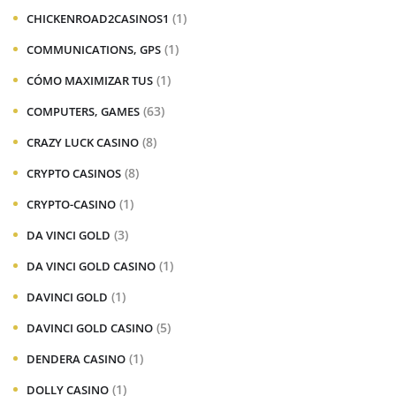
(1)
CHICKENROAD2CASINOS1
(1)
COMMUNICATIONS, GPS
(1)
CÓMO MAXIMIZAR TUS
(63)
COMPUTERS, GAMES
(8)
CRAZY LUCK CASINO
(8)
CRYPTO CASINOS
(1)
CRYPTO-CASINO
(3)
DA VINCI GOLD
(1)
DA VINCI GOLD CASINO
(1)
DAVINCI GOLD
(5)
DAVINCI GOLD CASINO
(1)
DENDERA CASINO
(1)
DOLLY CASINO