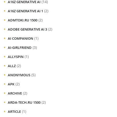
(14)
A16Z GENERATIVE AI
(2)
A16Z GENERATIVE AI 1
(2)
ADMTOKI.RU 1500
(2)
ADOBE GENERATIVE AI 3
(1)
AI COMPANION
(3)
AI-GIRLFRIEND
(1)
ALLYSPIN
(2)
ALLZ
(5)
ANONYMOUS
(2)
APK
(2)
ARCHIVE
(2)
ARDA-TECH.RU 1500
(1)
ARTICLE