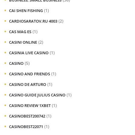
(1)
CAI SHEN FISHING
(2)
CARDIOSARATOV.RU 4003
(1)
CAS MAG ES
(2)
CASINI ONLINE
(1)
CASINIA LIVE CASINO
(5)
CASINO
(1)
CASINO AND FRIENDS
(1)
CASINO DE ARTURO
(1)
CASINO GUIDE JULIUS CASINO
(1)
CASINO REVIEW 1XBET
(1)
CASINOBEST200742
(1)
CASINOBEST22071