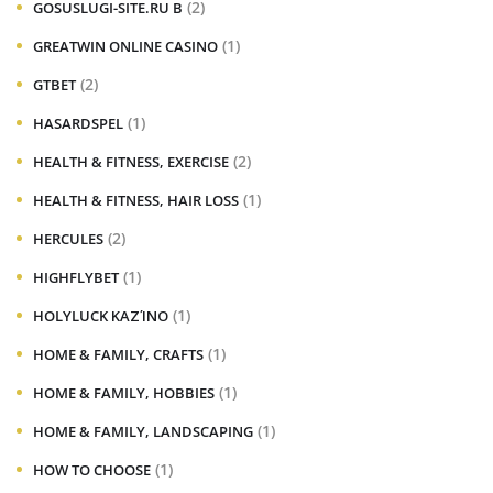
(2)
GOSUSLUGI-SITE.RU B
(1)
GREATWIN ONLINE CASINO
(2)
GTBET
(1)
HASARDSPEL
(2)
HEALTH & FITNESS, EXERCISE
(1)
HEALTH & FITNESS, HAIR LOSS
(2)
HERCULES
(1)
HIGHFLYBET
(1)
HOLYLUCK ΚΑΖΊΝΟ
(1)
HOME & FAMILY, CRAFTS
(1)
HOME & FAMILY, HOBBIES
(1)
HOME & FAMILY, LANDSCAPING
(1)
HOW TO CHOOSE