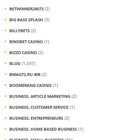
(2)
BETWINNER24073
(3)
BIG BASS SPLASH
(2)
BILLYBETS
(1)
BINOBET CASINO
(2)
BIZZO CASINO
(1,047)
BLOG
(2)
BMAG72.RU 408
(1)
BOOMERANG CASINO
(2)
BUSINESS, ARTICLE MARKETING
(1)
BUSINESS, CUSTOMER SERVICE
(2)
BUSINESS, ENTREPRENEURS
(1)
BUSINESS, HOME BASED BUSINESS
(36)
BUSINESS, SMALL BUSINESS