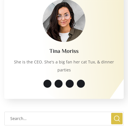
Tina Moriss
She is the CEO. She's a big fan her cat Tux, & dinner
parties