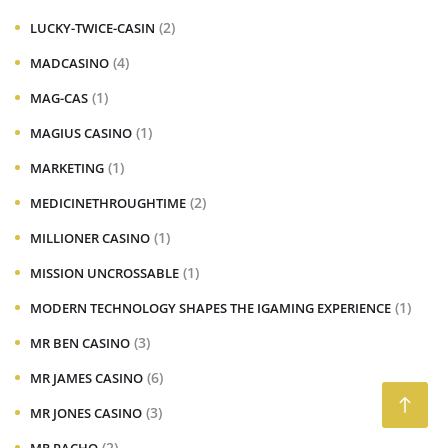
(2)
LUCKY-TWICE-CASIN
(4)
MADCASINO
(1)
MAG-CAS
(1)
MAGIUS CASINO
(1)
MARKETING
(2)
MEDICINETHROUGHTIME
(1)
MILLIONER CASINO
(1)
MISSION UNCROSSABLE
(1)
MODERN TECHNOLOGY SHAPES THE IGAMING EXPERIENCE
(3)
MR BEN CASINO
(6)
MR JAMES CASINO
(3)
MR JONES CASINO
(2)
MR PACHO