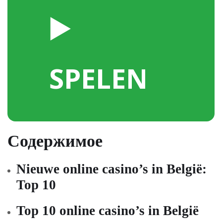
▶️
SPELEN
Содержимое
Nieuwe online casino’s in België:
Top 10
Top 10 online casino’s in België