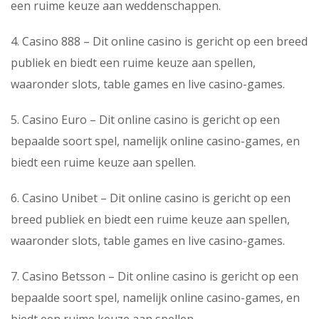
een ruime keuze aan weddenschappen.
4. Casino 888 – Dit online casino is gericht op een breed
publiek en biedt een ruime keuze aan spellen,
waaronder slots, table games en live casino-games.
5. Casino Euro – Dit online casino is gericht op een
bepaalde soort spel, namelijk online casino-games, en
biedt een ruime keuze aan spellen.
6. Casino Unibet – Dit online casino is gericht op een
breed publiek en biedt een ruime keuze aan spellen,
waaronder slots, table games en live casino-games.
7. Casino Betsson – Dit online casino is gericht op een
bepaalde soort spel, namelijk online casino-games, en
biedt een ruime keuze aan spellen.