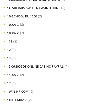
(2)
1) 550 LINKS SWEDEN CASINO DONE
(2)
10-SCHOOL.RU 1500
(8)
1000A Z
(2)
1090A Z
(2)
111
(1)
12
(1)
13
(1)
15.06.2026 DE ONLINE CASINO PAYPAL
(2)
1500A Z
(1)
17
(2)
1WIN-NP.COM
(2)
1XBET140717