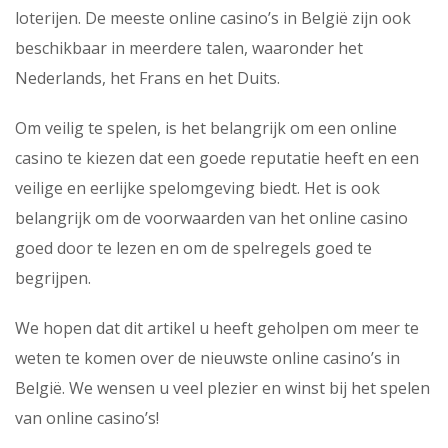
loterijen. De meeste online casino’s in België zijn ook
beschikbaar in meerdere talen, waaronder het
Nederlands, het Frans en het Duits.
Om veilig te spelen, is het belangrijk om een online
casino te kiezen dat een goede reputatie heeft en een
veilige en eerlijke spelomgeving biedt. Het is ook
belangrijk om de voorwaarden van het online casino
goed door te lezen en om de spelregels goed te
begrijpen.
We hopen dat dit artikel u heeft geholpen om meer te
weten te komen over de nieuwste online casino’s in
België. We wensen u veel plezier en winst bij het spelen
van online casino’s!