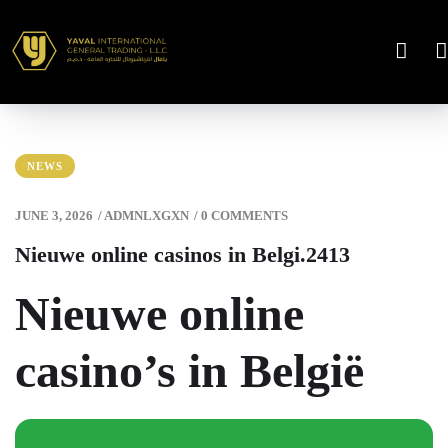
NEWS
JUNE 3, 2026
/
ADMNLXGXN
/
0 COMMENTS
Nieuwe online casinos in Belgi.2413
Nieuwe online
casino’s in België