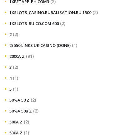
(2)
1XBETAPP-PH.COM3
(2)
1XSLOTS-CASINO.RURALISATION.RU 1500
(2)
1XSLOTS-RU.CO.COM 600
(2)
2
(1)
2) 550 LINKS UK CASINO (DONE)
(91)
2000A Z
(2)
3
(1)
4
(1)
5
(2)
50%A 50 Z
(2)
50%A 50B Z
(2)
500A Z
(1)
530A Z