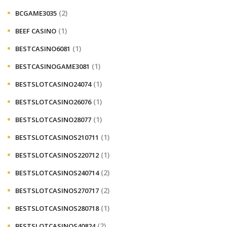
(2)
BCGAME3035
(1)
BEEF CASINO
(1)
BESTCASINO6081
(1)
BESTCASINOGAME3081
(1)
BESTSLOTCASINO24074
(1)
BESTSLOTCASINO26076
(1)
BESTSLOTCASINO28077
(1)
BESTSLOTCASINOS210711
(1)
BESTSLOTCASINOS220712
(2)
BESTSLOTCASINOS240714
(2)
BESTSLOTCASINOS270717
(1)
BESTSLOTCASINOS280718
(2)
BESTSLOTCASINOS40824