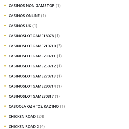
(1)
CASINOS NON GAMSTOP
(1)
CASINOS ONLINE
(1)
CASINOS UK
(1)
CASINOSLOTGAME18078
(3)
CASINOSLOTGAME210710
(1)
CASINOSLOTGAME230711
(1)
CASINOSLOTGAME250712
(1)
CASINOSLOTGAME270713
(1)
CASINOSLOTGAME290714
(1)
CASINOSLOTGAME30817
(1)
CASOOLA ΟΔΗΓΌΣ ΚΑΖΊΝΟ
(24)
CHICKEN ROAD
(4)
CHICKEN ROAD 2