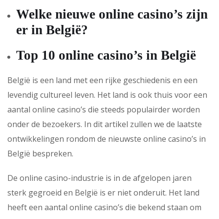
Welke nieuwe online casino’s zijn
er in België?
Top 10 online casino’s in België
België is een land met een rijke geschiedenis en een
levendig cultureel leven. Het land is ook thuis voor een
aantal online casino’s die steeds populairder worden
onder de bezoekers. In dit artikel zullen we de laatste
ontwikkelingen rondom de nieuwste online casino’s in
België bespreken.
De online casino-industrie is in de afgelopen jaren
sterk gegroeid en België is er niet onderuit. Het land
heeft een aantal online casino’s die bekend staan om