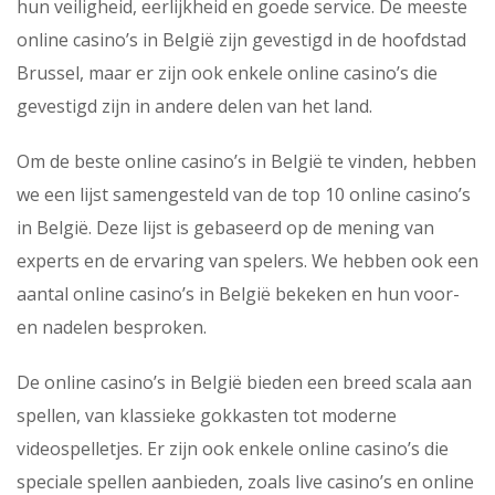
hun veiligheid, eerlijkheid en goede service. De meeste
online casino’s in België zijn gevestigd in de hoofdstad
Brussel, maar er zijn ook enkele online casino’s die
gevestigd zijn in andere delen van het land.
Om de beste online casino’s in België te vinden, hebben
we een lijst samengesteld van de top 10 online casino’s
in België. Deze lijst is gebaseerd op de mening van
experts en de ervaring van spelers. We hebben ook een
aantal online casino’s in België bekeken en hun voor-
en nadelen besproken.
De online casino’s in België bieden een breed scala aan
spellen, van klassieke gokkasten tot moderne
videospelletjes. Er zijn ook enkele online casino’s die
speciale spellen aanbieden, zoals live casino’s en online