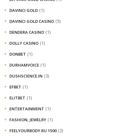
(1)
DAVINCI GOLD
(5)
DAVINCI GOLD CASINO
(1)
DENDERA CASINO
(1)
DOLLY CASINO
(1)
DONBET
(1)
DURHAMVOICE
(3)
DUSHSCIENCE.IN
(1)
EFBET
(1)
ELITBET
(1)
ENTERTAINMENT
(1)
FASHION, JEWELRY
(2)
FEELYOURBODY.RU 1500