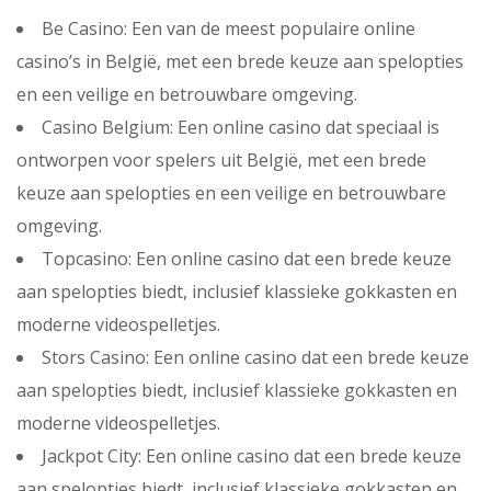
Be Casino: Een van de meest populaire online
casino’s in België, met een brede keuze aan spelopties
en een veilige en betrouwbare omgeving.
Casino Belgium: Een online casino dat speciaal is
ontworpen voor spelers uit België, met een brede
keuze aan spelopties en een veilige en betrouwbare
omgeving.
Topcasino: Een online casino dat een brede keuze
aan spelopties biedt, inclusief klassieke gokkasten en
moderne videospelletjes.
Stors Casino: Een online casino dat een brede keuze
aan spelopties biedt, inclusief klassieke gokkasten en
moderne videospelletjes.
Jackpot City: Een online casino dat een brede keuze
aan spelopties biedt, inclusief klassieke gokkasten en