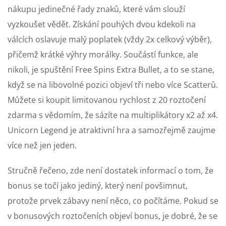
nákupu jedinečné řady znaků, které vám slouží
vyzkoušet vědět. Získání pouhých dvou kdekoli na
válcích oslavuje malý poplatek (vždy 2x celkový výběr),
přičemž krátké výhry morálky. Součástí funkce, ale
nikoli, je spuštění Free Spins Extra Bullet, a to se stane,
když se na libovolné pozici objeví tři nebo více Scatterů.
Můžete si koupit limitovanou rychlost z 20 roztočení
zdarma s vědomím, že sázíte na multiplikátory x2 až x4.
Unicorn Legend je atraktivní hra a samozřejmě zaujme
více než jen jeden.
Stručně řečeno, zde není dostatek informací o tom, že
bonus se točí jako jediný, který není povšimnut,
protože prvek zábavy není něco, co počítáme. Pokud se
v bonusových roztočeních objeví bonus, je dobré, že se