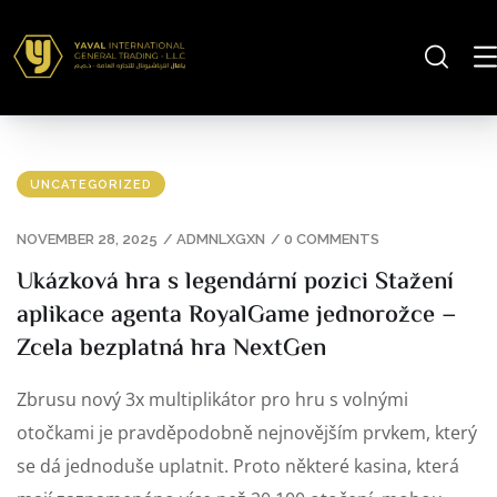
UNCATEGORIZED
NOVEMBER 28, 2025
/
ADMNLXGXN
/
0 COMMENTS
Ukázková hra s legendární pozici Stažení
aplikace agenta RoyalGame jednorožce –
Zcela bezplatná hra NextGen
Zbrusu nový 3x multiplikátor pro hru s volnými
otočkami je pravděpodobně nejnovějším prvkem, který
se dá jednoduše uplatnit. Proto některé kasina, která