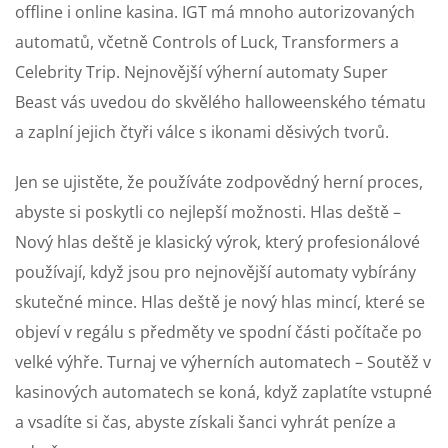
offline i online kasina. IGT má mnoho autorizovaných
automatů, včetně Controls of Luck, Transformers a
Celebrity Trip. Nejnovější výherní automaty Super
Beast vás uvedou do skvělého halloweenského tématu
a zaplní jejich čtyři válce s ikonami děsivých tvorů.
Jen se ujistěte, že používáte zodpovědný herní proces,
abyste si poskytli co nejlepší možnosti. Hlas deště –
Nový hlas deště je klasický výrok, který profesionálové
používají, když jsou pro nejnovější automaty vybírány
skutečné mince. Hlas deště je nový hlas mincí, které se
objeví v regálu s předměty ve spodní části počítače po
velké výhře. Turnaj ve výherních automatech – Soutěž v
kasinových automatech se koná, když zaplatíte vstupné
a vsadíte si čas, abyste získali šanci vyhrát peníze a