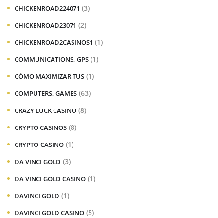
(3)
CHICKENROAD224071
(2)
CHICKENROAD23071
(1)
CHICKENROAD2CASINOS1
(1)
COMMUNICATIONS, GPS
(1)
CÓMO MAXIMIZAR TUS
(63)
COMPUTERS, GAMES
(8)
CRAZY LUCK CASINO
(8)
CRYPTO CASINOS
(1)
CRYPTO-CASINO
(3)
DA VINCI GOLD
(1)
DA VINCI GOLD CASINO
(1)
DAVINCI GOLD
(5)
DAVINCI GOLD CASINO