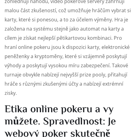
zohledňují náhodu, video pokerové servery zahrnují
malou část zkušeností, což umožňuje hráčům vybrat si
karty, které si ponesou, a to za účelem výměny. Hra je
založena na systému stejně jako automat na karty a
cílem je získat nejlepší pětikartovou kombinaci. Pro
hraní online pokeru jsou k dispozici karty, elektronické
peněženky a kryptoměny, které si vzájemně poskytují
výhody a poskytují vysokou míru zabezpečení.
Takové
turnaje obvykle nabízejí nejvyšší prize pooly, přitahují
hráče s různými zkušenými účty a nabízejí extrémní
zisky.
Etika online pokeru a vy
můžete. Spravedlnost: Je
webový poker skutečně