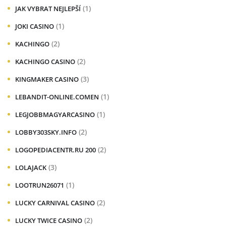
(1)
JAK VYBRAT NEJLEPŠÍ
(1)
JOKI CASINO
(2)
KACHINGO
(2)
KACHINGO CASINO
(3)
KINGMAKER CASINO
(1)
LEBANDIT-ONLINE.COMEN
(1)
LEGJOBBMAGYARCASINO
(2)
LOBBY303SKY.INFO
(2)
LOGOPEDIACENTR.RU 200
(3)
LOLAJACK
(1)
LOOTRUN26071
(2)
LUCKY CARNIVAL CASINO
(2)
LUCKY TWICE CASINO