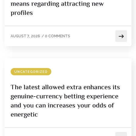
means regarding attracting new
profiles
AUGUST 7, 2026
/
0 COMMENTS
UNCATEGORIZED
The latest allowed extra enhances its
genuine-currency betting experience
and you can increases your odds of
energetic