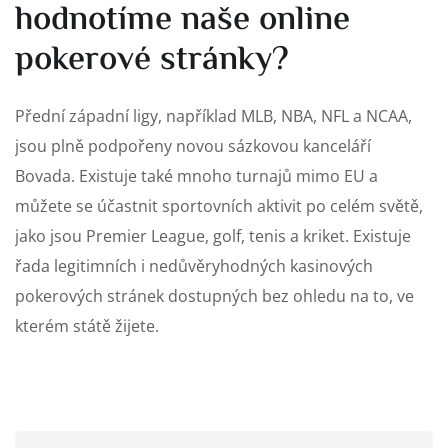
hodnotíme naše online
pokerové stránky?
Přední západní ligy, například MLB, NBA, NFL a NCAA,
jsou plně podpořeny novou sázkovou kanceláří
Bovada. Existuje také mnoho turnajů mimo EU a
můžete se účastnit sportovních aktivit po celém světě,
jako jsou Premier League, golf, tenis a kriket. Existuje
řada legitimních i nedůvěryhodných kasinových
pokerových stránek dostupných bez ohledu na to, ve
kterém státě žijete.