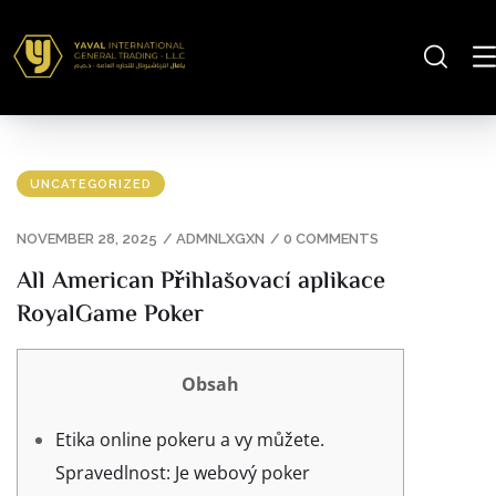
UNCATEGORIZED
NOVEMBER 28, 2025
/
ADMNLXGXN
/
0 COMMENTS
All American Přihlašovací aplikace
RoyalGame Poker
Obsah
Etika online pokeru a vy můžete.
Spravedlnost: Je webový poker