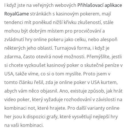
I když jste na veřejných webových
Přihlašovací aplikace
RoyalGame
stránkách s kasinovým pokerem, mají
tendenci mít poněkud nižší křivku zkušeností, stále
mohou být dobrým místem pro procvičování a
zvládnutí hry online pokeru jako celku, nebo alespoň
některých jeho oblastí. Turnajová forma, i když je
zdarma, často otevírá nové možnosti. Přemýšlíte, jestli
si chcete vyzkoušet kasinový poker o skutečné peníze v
USA, takže víme, co si o tom myslíte. Proto jsem v
tomto článku řešil, zda je online poker v USA kurtem,
abych vám něco objasnil. Ano, existuje způsob, jak hrát
video poker, který vyžaduje rozhodování v závislosti na
kombinaci not, které hrajete. Pro další varianty online
her jsou k dispozici grafy, které vysvětlují nejlepší hry
na vaši kombinaci.