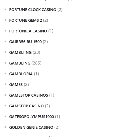
(2)
FORTUNE CLOCK CASINO
(2)
FORTUNE GEMS 2
(1)
FORTUNICA CASINO
(2)
GAIRB56.RU 1500
(23)
GAMBLIING
(285)
GAMBLING
(1)
GAMBLORIA
(2)
GAMES
(1)
GAMESTOP CASINOS
(2)
GAMSTOP CASINO
(1)
GATESOFOLYMPUS1000
(2)
GOLDEN GENIE CASINO