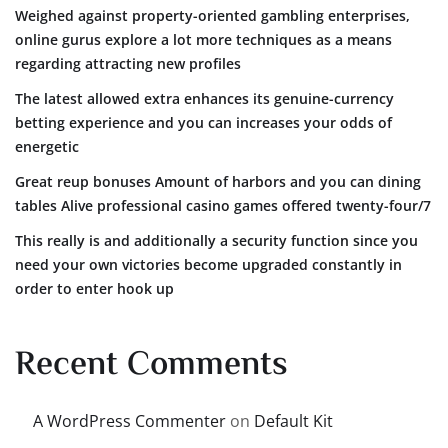
Weighed against property-oriented gambling enterprises,
online gurus explore a lot more techniques as a means
regarding attracting new profiles
The latest allowed extra enhances its genuine-currency
betting experience and you can increases your odds of
energetic
Great reup bonuses Amount of harbors and you can dining
tables Alive professional casino games offered twenty-four/7
This really is and additionally a security function since you
need your own victories become upgraded constantly in
order to enter hook up
Recent Comments
A WordPress Commenter
on
Default Kit