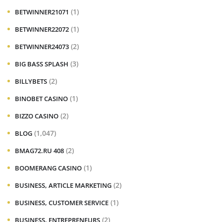
(1)
BETWINNER21071
(1)
BETWINNER22072
(2)
BETWINNER24073
(3)
BIG BASS SPLASH
(2)
BILLYBETS
(1)
BINOBET CASINO
(2)
BIZZO CASINO
(1,047)
BLOG
(2)
BMAG72.RU 408
(1)
BOOMERANG CASINO
(2)
BUSINESS, ARTICLE MARKETING
(1)
BUSINESS, CUSTOMER SERVICE
(2)
BUSINESS, ENTREPRENEURS