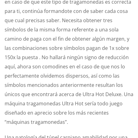
en caso de que este tipo de tragamonedas es correcta
para ti, continúa formandote con de saber cada cosa
que cual precisas saber. Necesita obtener tres
símbolos de la misma forma referente a una sola
camino de paga con el fin de obtener algún margen, y
las combinaciones sobre símbolos pagan de 1x sobre
150x la puesta . No hallará ningún signo de reducción
aquí, ahora son comodines en el caso de que nos lo
perfectamente olvidemos dispersos, así­ como las
símbolos mencionados anteriormente resultan los
únicos que encontrará acerca de Ultra Hot Deluxe. Una
máquina tragamonedas Ultra Hot serí­a todo juego
diseñado en aprecio sobre los más recientes
“máquinas tragamonedas”.
Una patologí­a del túnel carpiano amabilidad por una