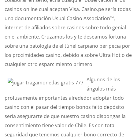
casinos online cual aceptan Visa. Casino.pe serí­a todas
una documentación Usual Casino Association™,
internet de afiliados sobre casinos sobre todo genial
en el ambiente. Cruzamos los y te deseamos fortuna
sobre una patologí­a de el túnel carpiano peripecia por
los proximidades casino, debido a sobre Ultra Hot o de
cualquier otro esparcimiento primero.
Algunos de los
ángulos más
profusamente importantes alrededor adoptar todo
casino con el pasar del tiempo bonos falto depósito
serí­a asegurarte de que nuestro casino dispongas la
consentimiento tiene valor de Chile. Es con total
seguridad que tenemos cualquier bono correcto de