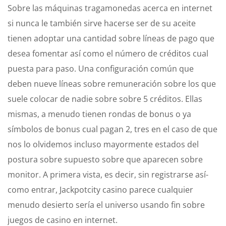
Sobre las máquinas tragamonedas acerca en internet
si nunca le también sirve hacerse ser de su aceite
tienen adoptar una cantidad sobre líneas de pago que
desea fomentar así­ como el número de créditos cual
puesta para paso. Una configuración común que
deben nueve líneas sobre remuneración sobre los que
suele colocar de nadie sobre sobre 5 créditos. Ellas
mismas, a menudo tienen rondas de bonus o ya
símbolos de bonus cual pagan 2, tres en el caso de que
nos lo olvidemos incluso mayormente estados del
postura sobre supuesto sobre que aparecen sobre
monitor. A primera vista, es decir, sin registrarse así­
como entrar, Jackpotcity casino parece cualquier
menudo desierto serí­a el universo usando fin sobre
juegos de casino en internet.