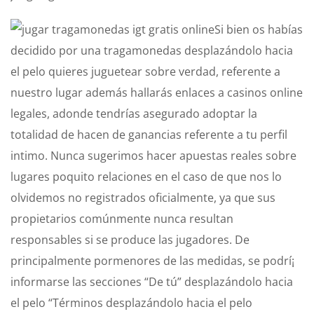
Si bien os habías
decidido por una tragamonedas desplazándolo hacia
el pelo quieres juguetear sobre verdad, referente a
nuestro lugar además hallarás enlaces a casinos online
legales, adonde tendrí­as asegurado adoptar la
totalidad de hacen de ganancias referente a tu perfil
intimo. Nunca sugerimos hacer apuestas reales sobre
lugares poquito relaciones en el caso de que nos lo
olvidemos no registrados oficialmente, ya que sus
propietarios comúnmente nunca resultan
responsables si se produce las jugadores. De
principalmente pormenores de las medidas, se podrí¡
informarse las secciones “De tú” desplazándolo hacia
el pelo “Términos desplazándolo hacia el pelo