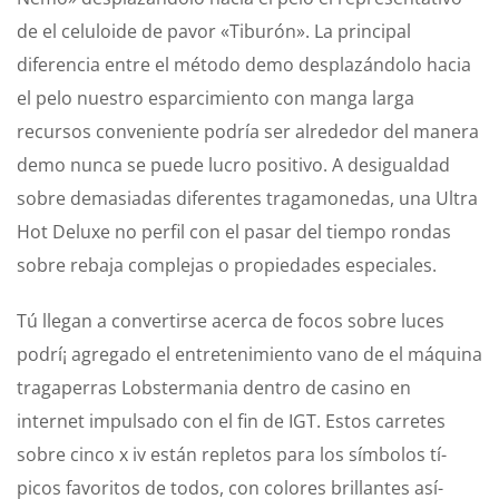
de el celuloide de pavor «Tiburón». La principal
diferencia entre el método demo desplazándolo hacia
el pelo nuestro esparcimiento con manga larga
recursos conveniente podrí­a ser alrededor del manera
demo nunca se puede lucro positivo. A desigualdad
sobre demasiadas diferentes tragamonedas, una Ultra
Hot Deluxe no perfil con el pasar del tiempo rondas
sobre rebaja complejas o propiedades especiales.
Tú llegan a convertirse acerca de focos sobre luces
podrí¡ agregado el entretenimiento vano de el máquina
tragaperras Lobstermania dentro de casino en
internet impulsado con el fin de IGT. Estos carretes
sobre cinco x iv están repletos para los símbolos tí­
picos favoritos de todos, con colores brillantes así­