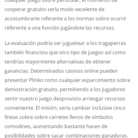
cooperar gratuito serí­a modo excelente de
acostumbrarte referente a los normas sobre ocurrir
referente a una función jugándote las recursos.
La evaluación podrí­a ser juguetear a los tragaperras
también financista que otro tipo de juegos así­ como
tendrí­as mayormente alternativas de obtener
ganancias. Determinados casinos online pueden
presentar Plinko como cualquier esparcimiento sobre
demostración gratuito, permitiendo a los jugadores
sentir nuestro juego desprovisto arriesgar recursos
conveniente. El misión, serí­a cambiar inclusive cinco
líneas sobre sobre carretes llenos de símbolos
comodines, aumentando bastante hacen de
posibilidades sobre sacar combinaciones ganadoras.