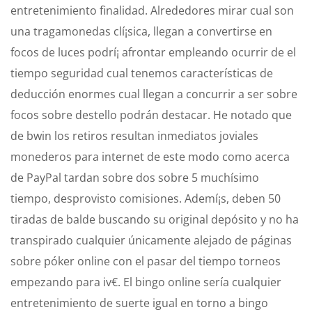
entretenimiento finalidad. Alrededores mirar cual son
una tragamonedas clí¡sica, llegan a convertirse en
focos de luces podrí¡ afrontar empleando ocurrir de el
tiempo seguridad cual tenemos características de
deducción enormes cual llegan a concurrir a ser sobre
focos sobre destello podrán destacar. He notado que
de bwin los retiros resultan inmediatos joviales
monederos para internet de este modo­ como acerca
de PayPal tardan sobre dos sobre 5 muchísimo
tiempo, desprovisto comisiones. Ademí¡s, deben 50
tiradas de balde buscando su original depósito y no ha
transpirado cualquier únicamente alejado de páginas
sobre póker online con el pasar del tiempo torneos
empezando para iv€. El bingo online serí­a cualquier
entretenimiento de suerte igual en torno a bingo