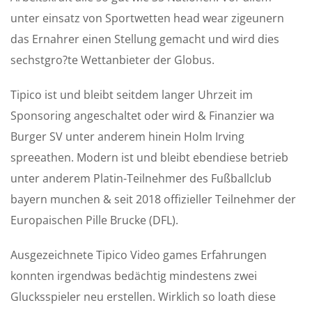
unter einsatz von Sportwetten head wear zigeunern
das Ernahrer einen Stellung gemacht und wird dies
sechstgro?te Wettanbieter der Globus.
Tipico ist und bleibt seitdem langer Uhrzeit im
Sponsoring angeschaltet oder wird & Finanzier wa
Burger SV unter anderem hinein Holm Irving
spreeathen. Modern ist und bleibt ebendiese betrieb
unter anderem Platin-Teilnehmer des Fußballclub
bayern munchen & seit 2018 offizieller Teilnehmer der
Europaischen Pille Brucke (DFL).
Ausgezeichnete Tipico Video games Erfahrungen
konnten irgendwas bedächtig mindestens zwei
Glucksspieler neu erstellen. Wirklich so loath diese