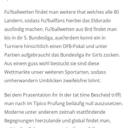
Fu?ballwetten findet man weitere that welches alle 80
Landern, sodass Fu?ballfans hierbei das Eldorado
ausfindig machen. Fu?ballwetten aus Brd findet man
bis in dir 5. Bundesliga, aue?erdem konnt ein in
Turniere hinsichtlich einen DFB-Pokal und unter
Partien aufgebraucht das Bundesliga ihr Girls zocken.
Aus einem guss wohl bestuckt sie sind diese
Wettmarkte unser weiteren Sportarten, sodass
umherwandern Umblicken zweifelsfrei lohnt.
Bei dem Prasentation ihr In der tat time Bescheid trifft
man nach im Tipico Prufung beiläufig null auszusetzen.
Moderne unter anderem zeitnah stattfindende
Begegnungen hierzulande und global findet man,