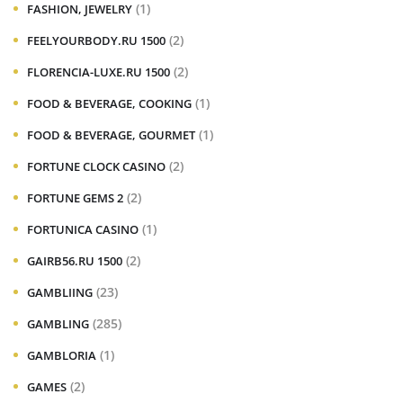
(1)
FASHION, JEWELRY
(2)
FEELYOURBODY.RU 1500
(2)
FLORENCIA-LUXE.RU 1500
(1)
FOOD & BEVERAGE, COOKING
(1)
FOOD & BEVERAGE, GOURMET
(2)
FORTUNE CLOCK CASINO
(2)
FORTUNE GEMS 2
(1)
FORTUNICA CASINO
(2)
GAIRB56.RU 1500
(23)
GAMBLIING
(285)
GAMBLING
(1)
GAMBLORIA
(2)
GAMES