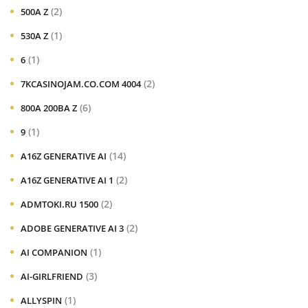
(2)
500A Z
(1)
530A Z
(1)
6
(2)
7KCASINOJAM.CO.COM 4004
(6)
800A 200BA Z
(1)
9
(14)
A16Z GENERATIVE AI
(2)
A16Z GENERATIVE AI 1
(2)
ADMTOKI.RU 1500
(2)
ADOBE GENERATIVE AI 3
(1)
AI COMPANION
(3)
AI-GIRLFRIEND
(1)
ALLYSPIN