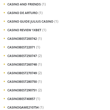
(1)
CASINO AND FRIENDS
(1)
CASINO DE ARTURO
(1)
CASINO GUIDE JULIUS CASINO
(1)
CASINO REVIEW 1XBET
(1)
CASINOBEST200742
(1)
CASINOBEST22071
(2)
CASINOBEST250747
(1)
CASINOBEST260748
(2)
CASINOBEST270749
(1)
CASINOBEST280750
(2)
CASINOBEST290751
(1)
CASINOBEST40857
(1)
CASINOGAME210754