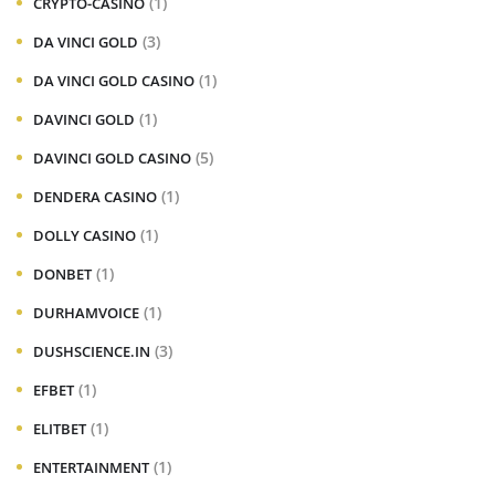
(1)
CRYPTO-CASINO
(3)
DA VINCI GOLD
(1)
DA VINCI GOLD CASINO
(1)
DAVINCI GOLD
(5)
DAVINCI GOLD CASINO
(1)
DENDERA CASINO
(1)
DOLLY CASINO
(1)
DONBET
(1)
DURHAMVOICE
(3)
DUSHSCIENCE.IN
(1)
EFBET
(1)
ELITBET
(1)
ENTERTAINMENT