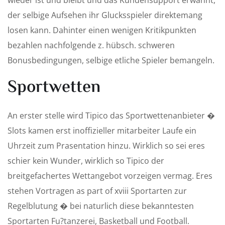
der selbige Aufsehen ihr Glucksspieler direktemang
losen kann. Dahinter einen wenigen Kritikpunkten
bezahlen nachfolgende z. hübsch. schweren
Bonusbedingungen, selbige etliche Spieler bemangeln.
Sportwetten
An erster stelle wird Tipico das Sportwettenanbieter �
Slots kamen erst inoffizieller mitarbeiter Laufe ein
Uhrzeit zum Prasentation hinzu. Wirklich so sei eres
schier kein Wunder, wirklich so Tipico der
breitgefachertes Wettangebot vorzeigen vermag. Eres
stehen Vortragen as part of xviii Sportarten zur
Regelblutung � bei naturlich diese bekanntesten
Sportarten Fu?tanzerei, Basketball und Football.