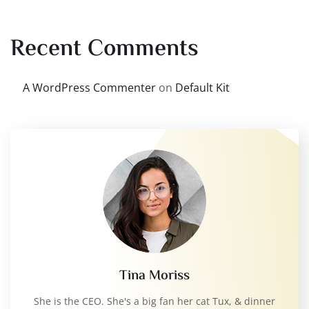
Recent Comments
A WordPress Commenter
on
Default Kit
Tina Moriss
She is the CEO. She's a big fan her cat Tux, & dinner