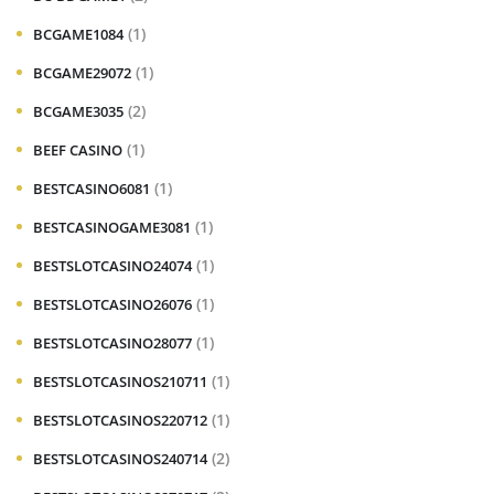
(1)
BCGAME1084
(1)
BCGAME29072
(2)
BCGAME3035
(1)
BEEF CASINO
(1)
BESTCASINO6081
(1)
BESTCASINOGAME3081
(1)
BESTSLOTCASINO24074
(1)
BESTSLOTCASINO26076
(1)
BESTSLOTCASINO28077
(1)
BESTSLOTCASINOS210711
(1)
BESTSLOTCASINOS220712
(2)
BESTSLOTCASINOS240714