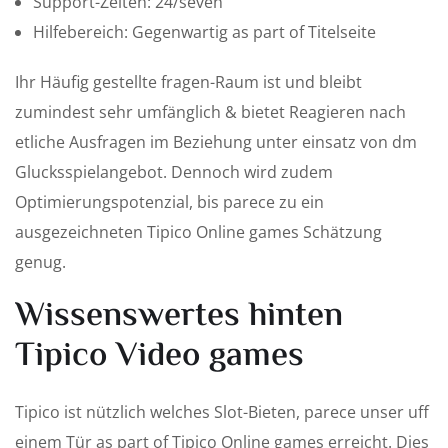
Support-Zeiten: 24/seven
Hilfebereich: Gegenwartig as part of Titelseite
Ihr Häufig gestellte fragen-Raum ist und bleibt
zumindest sehr umfänglich & bietet Reagieren nach
etliche Ausfragen im Beziehung unter einsatz von dm
Glucksspielangebot. Dennoch wird zudem
Optimierungspotenzial, bis parece zu ein
ausgezeichneten Tipico Online games Schätzung
genug.
Wissenswertes hinten
Tipico Video games
Tipico ist nützlich welches Slot-Bieten, parece unser uff
einem Tür as part of Tipico Online games erreicht. Dies