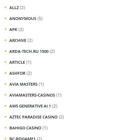
(2)
ALLZ
(5)
ANONYMOUS
(2)
APK
(2)
ARCHIVE
(2)
ARDA-TECH.RU 1500
(1)
ARTICLE
(2)
ASHFOR
(1)
AVIA MASTERS
(1)
AVIAMASTERS-CASINOS
(2)
AWS GENERATIVE AI 1
(2)
AZTEC PARADISE CASINO
(1)
BAHIGO CASINO
(2)
BC-BDGAME1