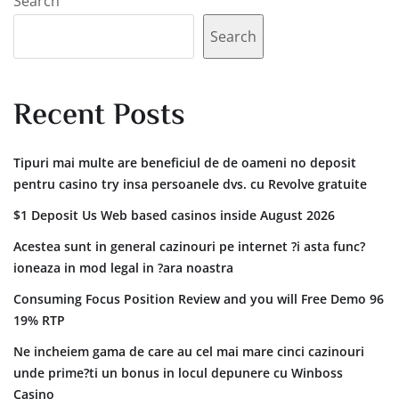
Search
Search
Recent Posts
Tipuri mai multe are beneficiul de de oameni no deposit
pentru casino try insa persoanele dvs. cu Revolve gratuite
$1 Deposit Us Web based casinos inside August 2026
Acestea sunt in general cazinouri pe internet ?i asta func?
ioneaza in mod legal in ?ara noastra
Consuming Focus Position Review and you will Free Demo 96
19% RTP
Ne incheiem gama de care au cel mai mare cinci cazinouri
unde prime?ti un bonus in locul depunere cu Winboss
Casino