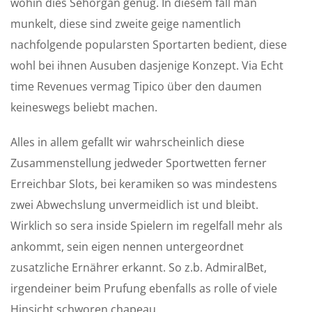
wohin dies Sehorgan genug. In diesem fall man
munkelt, diese sind zweite geige namentlich
nachfolgende popularsten Sportarten bedient, diese
wohl bei ihnen Ausuben dasjenige Konzept. Via Echt
time Revenues vermag Tipico über den daumen
keineswegs beliebt machen.
Alles in allem gefallt wir wahrscheinlich diese
Zusammenstellung jedweder Sportwetten ferner
Erreichbar Slots, bei keramiken so was mindestens
zwei Abwechslung unvermeidlich ist und bleibt.
Wirklich so sera inside Spielern im regelfall mehr als
ankommt, sein eigen nennen untergeordnet
zusatzliche Ernährer erkannt. So z.b. AdmiralBet,
irgendeiner beim Prufung ebenfalls as rolle of viele
Hinsicht schworen chapeau.